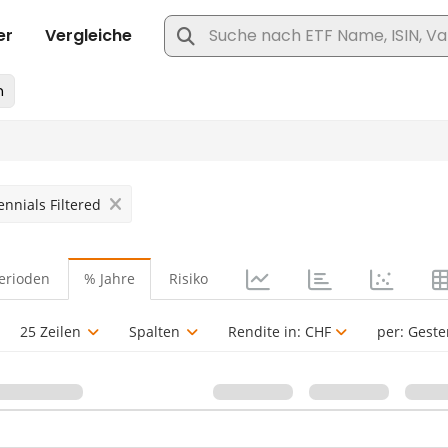
nnials Filtered
erioden
% Jahre
Risiko
25 Zeilen
Spalten
Rendite in:
CHF
per:
Geste