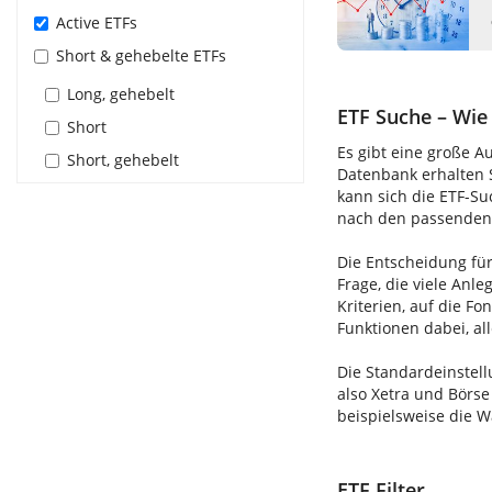
Active ETFs
Short & gehebelte ETFs
Long, gehebelt
ETF Suche – Wie 
Short
Es gibt eine große A
Short, gehebelt
Datenbank erhalten S
kann sich die ETF-S
nach den passenden E
Die Entscheidung für
Frage, die viele Anle
Kriterien, auf die F
Funktionen dabei, al
Die Standardeinstell
also Xetra und Börse
beispielsweise die 
ETF Filter