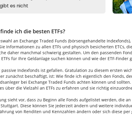
finde ich die besten ETFs?
uswahl an Exchange Traded Funds (börsengehandelte Indexfonds), di
ie Informationen zu allen ETFs und physisch besicherten ETCs, di
uche daher manchmal schwierig gestalten. Um den passenden Fonds 
TFs für Ihre Geldanlage suchen können und wie der ETF-Finder gen
 passive Indexfonds ist gefallen. Gratulation zu diesem ersten wic
ger zunächst beschäftigt, ist: Wie finde ich eigentlich den Fonds, de
ondsanleger bei Exchange Traded Funds achten können und sollten. 
les über die Vielzahl an ETFs zu erfahren und sie richtig einzuordn
ung sieht vor, dass zu Beginn alle Fonds aufgelistet werden, die a
 Stuttgart. Diese können Sie jederzeit ändern und weitere indivi
Währung von Renditen und Kennzahlen ändern oder sich diese per