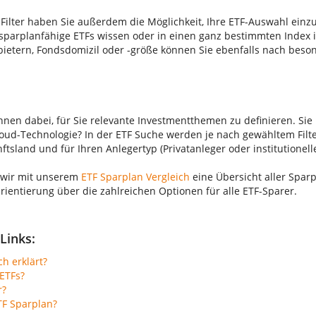
Filter haben Sie außerdem die Möglichkeit, Ihre ETF-Auswahl einz
parplanfähige ETFs wissen oder in einen ganz bestimmten Index 
bietern, Fondsdomizil oder -größe können Sie ebenfalls nach beso
Ihnen dabei, für Sie relevante Investmentthemen zu definieren. Sie 
ud-Technologie? In der ETF Suche werden je nach gewähltem Filte
sland und für Ihren Anlegertyp (Privatanleger oder institutionelle
 wir mit unserem
ETF Sparplan Vergleich
eine Übersicht aller Sparp
Orientierung über die zahlreichen Optionen für alle ETF-Sparer.
Links:
ch erklärt?
ETFs?
r?
TF Sparplan?