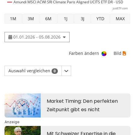
Amundi MSCI ACWI SRI Climate Paris Aligned UCITS ETF DR - USD
justETF.com
1M
3M
6M
1J
3J
YTD
MAX
01.01.2026 - 05.08.2026
Farben ändern
Bild
Auswahl vergleichen
0