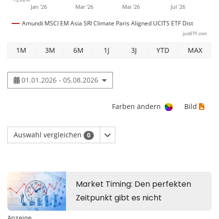
Jan '26
Mar '26
Mai '26
Jul '26
Amundi MSCI EM Asia SRI Climate Paris Aligned UCITS ETF Dist
justETF.com
1M
3M
6M
1J
3J
YTD
MAX
01.01.2026 - 05.08.2026
Farben ändern
Bild
Auswahl vergleichen
0