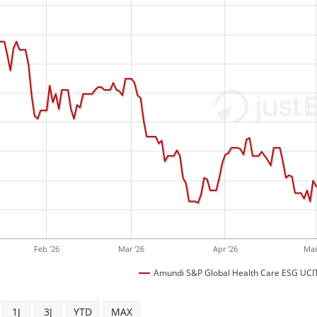
Feb '26
Mar '26
Apr '26
Mai
Amundi S&P Global Health Care ESG UCIT
1J
3J
YTD
MAX