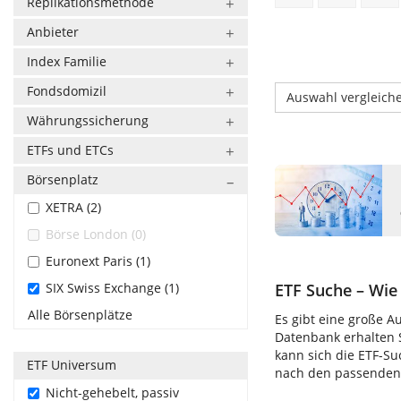
Replikationsmethode
Anbieter
Index Familie
Fondsdomizil
Auswahl vergleich
Währungssicherung
ETFs und ETCs
Börsenplatz
XETRA (2)
Börse London (0)
Euronext Paris (1)
SIX Swiss Exchange (1)
ETF Suche – Wie 
Alle Börsenplätze
Es gibt eine große A
Datenbank erhalten S
kann sich die ETF-S
ETF Universum
nach den passenden E
Nicht-gehebelt, passiv