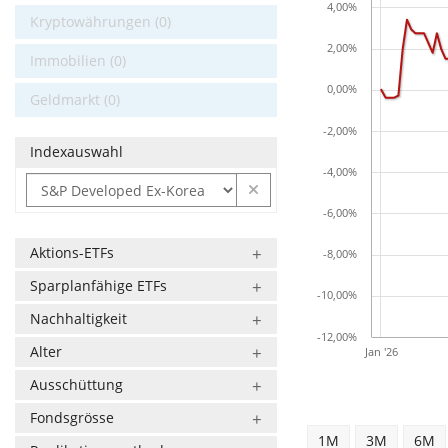
4,00%
Kryptowährungen (0)
2,00%
Immobilien (0)
0,00%
Geldmarkt (0)
-2,00%
Indexauswahl
-4,00%
-6,00%
Aktions-ETFs
-8,00%
Sparplanfähige ETFs
-10,00%
Nachhaltigkeit
-12,00%
Alter
Jan '26
Ausschüttung
Fondsgrösse
1M
3M
6M