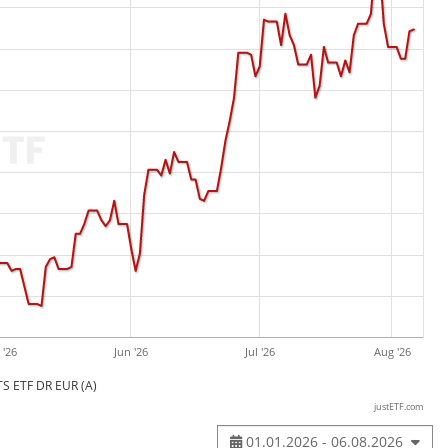
 '26
Jun '26
Jul '26
Aug '26
S ETF DR EUR (A)
justETF.com
01.01.2026 - 06.08.2026