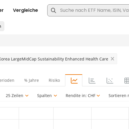
Korea LargeMidCap Sustainability Enhanced Health Care
erioden
% Jahre
Risiko
25 Zeilen
Spalten
Rendite in:
CHF
Sortieren