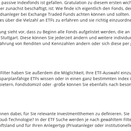
 passive Indexfonds ist gefallen. Gratulation zu diesem ersten wic
ger zunächst beschäftigt, ist: Wie finde ich eigentlich den Fonds, de
ondsanleger bei Exchange Traded Funds achten können und sollten. 
les über die Vielzahl an ETFs zu erfahren und sie richtig einzuordn
ung sieht vor, dass zu Beginn alle Fonds aufgelistet werden, die a
 Stuttgart. Diese können Sie jederzeit ändern und weitere indivi
Währung von Renditen und Kennzahlen ändern oder sich diese per
Filter haben Sie außerdem die Möglichkeit, Ihre ETF-Auswahl einz
parplanfähige ETFs wissen oder in einen ganz bestimmten Index 
bietern, Fondsdomizil oder -größe können Sie ebenfalls nach beso
Ihnen dabei, für Sie relevante Investmentthemen zu definieren. Sie 
ud-Technologie? In der ETF Suche werden je nach gewähltem Filte
sland und für Ihren Anlegertyp (Privatanleger oder institutionelle