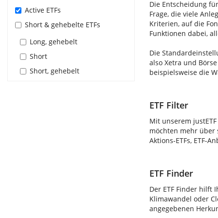
Die Entscheidung für
Active ETFs
Frage, die viele Anle
Kriterien, auf die F
Short & gehebelte ETFs
Funktionen dabei, al
Long, gehebelt
Die Standardeinstell
Short
also Xetra und Börse
Short, gehebelt
beispielsweise die 
ETF Filter
Mit unserem justETF 
möchten mehr über s
Aktions-ETFs, ETF-An
ETF Finder
Der ETF Finder hilft 
Klimawandel oder Clo
angegebenen Herkunft