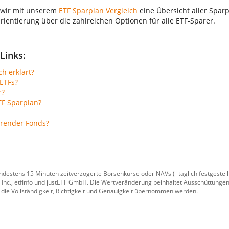
 wir mit unserem
ETF Sparplan Vergleich
eine Übersicht aller Sparp
Orientierung über die zahlreichen Optionen für alle ETF-Sparer.
Links:
ch erklärt?
ETFs?
r?
TF Sparplan?
erender Fonds?
ndestens 15 Minuten zeitverzögerte Börsenkurse oder NAVs (=täglich festgeste
 Inc.
,
etfinfo
und
justETF GmbH
. Die Wertveränderung beinhaltet Ausschüttungen
 die Vollständigkeit, Richtigkeit und Genauigkeit übernommen werden.