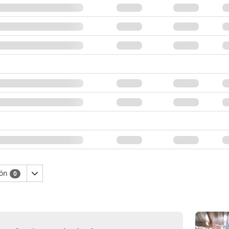
ión
0