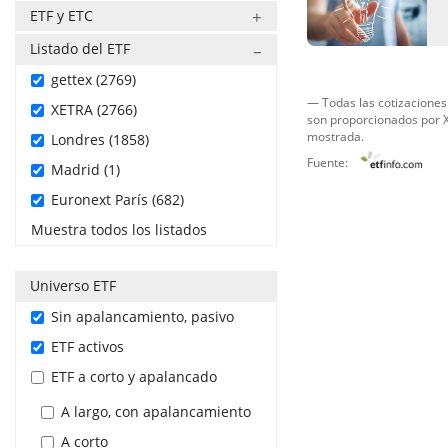
ETF y ETC
Listado del ETF
gettex (2769)
— Todas las cotizaciones 
XETRA (2766)
son proporcionados por
X
mostrada.
Londres (1858)
Fuente:
Madrid (1)
Euronext París (682)
Muestra todos los listados
Universo ETF
Sin apalancamiento, pasivo
ETF activos
ETF a corto y apalancado
A largo, con apalancamiento
A corto