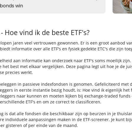
- Hoe vind ik de beste ETF's?
elopen jaren veel vertrouwen gewonnen. Er is een groot aanbod va
iedt informatie over alle ETF's en fysiek gedekte ETC's die zijn toe
elheid aan informatie kan onderzoek naar ETF's soms moeilijk zijn.
e het best met elkaar vergelijken. Deze pagina legt uit hoe je de j
se precies werkt.
beleggen in passieve indexfondsen is genomen. Gefeliciteerd met d
eggers in eerste instantie bezig houdt, is: Hoe vind ik eigenlijk het
eleggers naar kunnen en moeten kijken bij exchange-traded funds (
rschillende ETF's en om ze correct te classificeren.
ng is dat alle fondsen die beschikbaar zijn op beurzen in je thuis
e individuele aanpassingen maken in de ETF-screener. Je kunt bij
er gisteren of per einde van de maand.