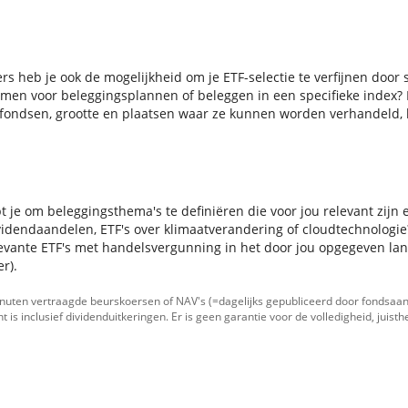
ers heb je ook de mogelijkheid om je ETF-selectie te verfijnen door 
men voor beleggingsplannen of beleggen in een specifieke index? N
 fondsen, grootte en plaatsen waar ze kunnen worden verhandeld, ku
t je om beleggingsthema's te definiëren die voor jou relevant zijn
idendaandelen, ETF's over klimaatverandering of cloudtechnologie? 
levante ETF's met handelsvergunning in het door jou opgegeven lan
r).
inuten vertraagde beurskoersen of NAV's (=dagelijks gepubliceerd door fondsaan
 is inclusief dividenduitkeringen. Er is geen garantie voor de volledigheid, juist