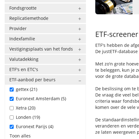
Fondsgrootte
Replicatiemethode
Provider
ETF-screener 
Indexfamilie
ETF's hebben de afg
Vestigingsplaats van het fonds
De justETF-database b
Valutadekking
Met zo'n grote hoeve
ETF's en ETC's
te beleggen, kun je z
voor de grote databa
ETF-aanbod per beurs
De beslissing om te 
gettex (21)
De vraag die veel bel
Euronext Amsterdam (5)
criteria waar fondsb
komen over de vele ve
Xetra (20)
Londen (19)
De standaardinstelli
veranderen en verder
Euronext Parijs (4)
ze laten weergeven p
Toon alles