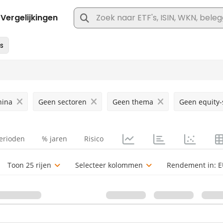
hina
Geen sectoren
Geen thema
Geen equity-
erioden
% jaren
Risico
Toon 25 rijen
Selecteer kolommen
Rendement in:
E