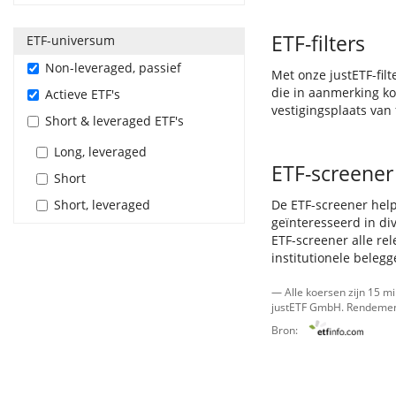
ETF-filters
ETF-universum
Non-leveraged, passief
Met onze justETF-filt
die in aanmerking ko
Actieve ETF's
vestigingsplaats van
Short & leveraged ETF's
Long, leveraged
ETF-screener
Short
Short, leveraged
De ETF-screener help
geïnteresseerd in div
ETF-screener alle re
institutionele belegge
— Alle koersen zijn 15 m
justETF GmbH
. Rendement
Bron: