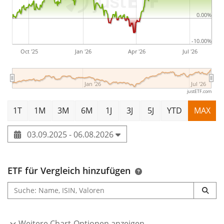
0.00%
-10.00%
Oct '25
Jan '26
Apr '26
Jul '26
Jan '26
Jul '26
justETF.com
1T
1M
3M
6M
1J
3J
5J
YTD
MAX
03.09.2025 - 06.08.2026
ETF für Vergleich hinzufügen
Weitere Chart-Optionen anzeigen