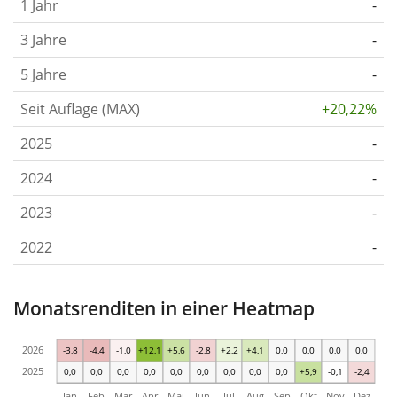
1 Jahr
-
3 Jahre
-
5 Jahre
-
Seit Auflage (MAX)
+20,22%
2025
-
2024
-
2023
-
2022
-
Monatsrenditen in einer Heatmap
2026
-3,8
-4,4
-1,0
+12,1
+5,6
-2,8
+2,2
+4,1
0,0
0,0
0,0
0,0
2025
0,0
0,0
0,0
0,0
0,0
0,0
0,0
0,0
0,0
+5,9
-0,1
-2,4
Jan
Feb
Mär
Apr
Mai
Jun
Jul
Aug
Sep
Okt
Nov
Dez