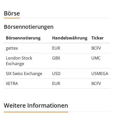
anschliessend für 5€ verkauft hättest. Daher wäre in
diesem Fall der Maximum Drawdown (5€ - 10€)/10€ =
Börse
-50%.
Börsennotierungen
Die Wertentwicklungsangaben für ETFs beinhalten
Ausschüttungen (falls vorhanden).
Börsennotierung
Handelswährung
Ticker
gettex
EUR
BCFV
London Stock
GBX
UMC
Exchange
SIX Swiss Exchange
USD
USMEGA
XETRA
EUR
BCFV
Weitere Informationen