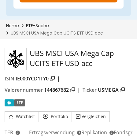
UBS MSCI USA Mega Cap
UCITS ETF USD acc
ISIN
IE000YCD1TY0
|
Valorennummer
144867682
|
Ticker
USMEGA
ETF
Watchlist
Portfolio
Vergleichen
TER
Ertragsverwendung
Replikation
Fondsgrö