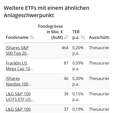
Weitere ETFs mit einem ähnlichen
Anlageschwerpunkt
Fondsgrösse
in Mio. €
TER
Fondsname
(AuM)
p.a.
Ausschüttu
iShares S&P
464
0,20%
Thesauriere
500 Top 20
p.a.
UCITS ETF USD
Franklin US
87
0,09%
Thesauriere
(Acc)
Mega Cap 100
p.a.
UCITS ETF Acc
iShares
46
0,30%
Thesauriere
Nasdaq 100
p.a.
Top 30 UCITS
L&G S&P 100
38
0,15%
Thesauriere
ETF USD (Acc)
UCITS ETF USD
p.a.
Acc
L&G S&P 100
37
0,19%
Thesauriere