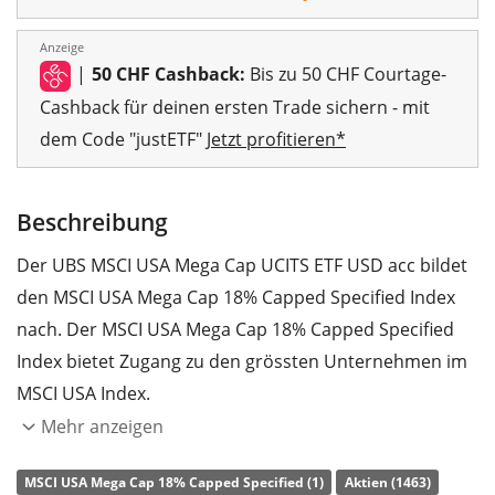
Anzeige
|
50 CHF Cashback:
Bis zu 50 CHF Courtage-
Cashback für deinen ersten Trade sichern - mit
dem Code "justETF"
Jetzt profitieren*
Beschreibung
Der UBS MSCI USA Mega Cap UCITS ETF USD acc bildet
den MSCI USA Mega Cap 18% Capped Specified Index
nach. Der MSCI USA Mega Cap 18% Capped Specified
Index bietet Zugang zu den grössten Unternehmen im
MSCI USA Index.
Mehr anzeigen
Die
TER
(Gesamtkostenquote) des ETF liegt bei
0,12%
p.a.
. Der UBS MSCI USA Mega Cap UCITS ETF USD acc
MSCI USA Mega Cap 18% Capped Specified (1)
Aktien (1463)