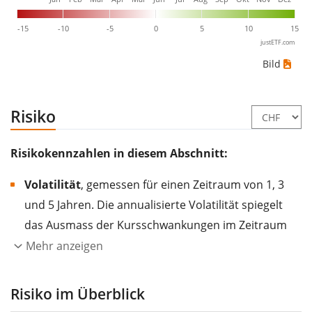
-15
-10
-5
0
5
10
15
justETF.com
Bild
Risiko
Risikokennzahlen in diesem Abschnitt:
Volatilität
, gemessen für einen Zeitraum von 1, 3
und 5 Jahren. Die annualisierte Volatilität spiegelt
das Ausmass der Kursschwankungen im Zeitraum
eines Jahres wider.
Je höher die Volatilität, desto
Mehr anzeigen
stärker hat sich der Kurs des Wertpapiers (der
Aktie, des ETF, usw.) in der Vergangenheit
Risiko im Überblick
verändert.
Wertpapiere mit höherer Volatilität