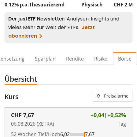
0,12% p.a.
Thesaurierend
Physisch
CHF 2
Mi
ensetzung
Sparplan
Rendite
Risiko
Börse
Übersicht
Kurs
Preisalarme
CHF
7,67
+0,04
|
+0,52%
06.08.2026 (XETRA)
Tag
52 Wochen Tief/Hoch
6,02
7,67