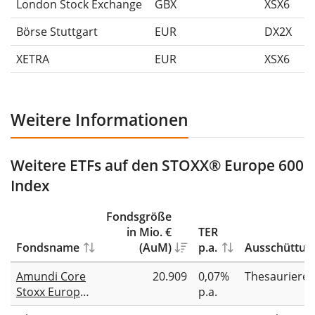
London Stock Exchange
GBX
XSX6
Börse Stuttgart
EUR
DX2X
XETRA
EUR
XSX6
Weitere Informationen
Weitere ETFs auf den STOXX® Europe 600
Index
Fondsgröße
in Mio. €
TER
Fondsname
(AuM)
p.a.
Ausschüttun
Amundi Core
20.909
0,07%
Thesauriere
Stoxx Europe
p.a.
600 UCITS ETF