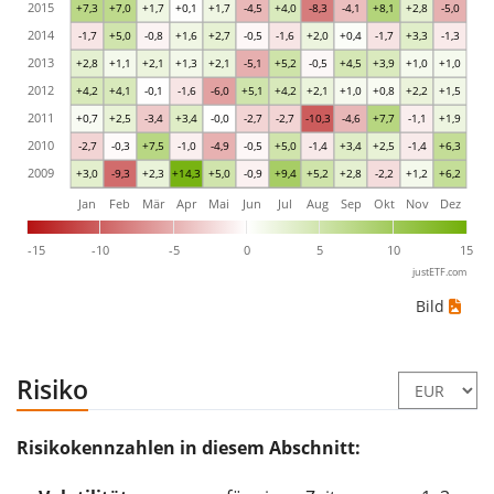
2015
+7,3
+7,0
+1,7
+0,1
+1,7
-4,5
+4,0
-8,3
-4,1
+8,1
+2,8
-5,0
2014
-1,7
+5,0
-0,8
+1,6
+2,7
-0,5
-1,6
+2,0
+0,4
-1,7
+3,3
-1,3
2013
+2,8
+1,1
+2,1
+1,3
+2,1
-5,1
+5,2
-0,5
+4,5
+3,9
+1,0
+1,0
2012
+4,2
+4,1
-0,1
-1,6
-6,0
+5,1
+4,2
+2,1
+1,0
+0,8
+2,2
+1,5
2011
+0,7
+2,5
-3,4
+3,4
-0,0
-2,7
-2,7
-10,3
-4,6
+7,7
-1,1
+1,9
2010
-2,7
-0,3
+7,5
-1,0
-4,9
-0,5
+5,0
-1,4
+3,4
+2,5
-1,4
+6,3
2009
+3,0
-9,3
+2,3
+14,3
+5,0
-0,9
+9,4
+5,2
+2,8
-2,2
+1,2
+6,2
Jan
Feb
Mär
Apr
Mai
Jun
Jul
Aug
Sep
Okt
Nov
Dez
-15
-10
-5
0
5
10
15
justETF.com
Bild
Risiko
Risikokennzahlen in diesem Abschnitt: