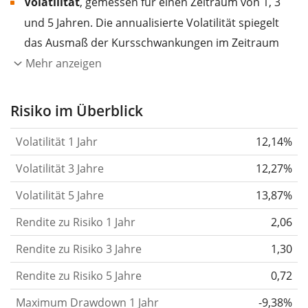
Volatilität
, gemessen für einen Zeitraum von 1, 3
und 5 Jahren. Die annualisierte Volatilität spiegelt
das Ausmaß der Kursschwankungen im Zeitraum
eines Jahres wider.
Je höher die Volatilität, desto
Mehr anzeigen
stärker hat sich der Kurs des Wertpapiers (der
Aktie, des ETF, usw.) in der Vergangenheit
Risiko im Überblick
verändert.
Wertpapiere mit höherer Volatilität
Volatilität 1 Jahr
12,14%
gelten im Allgemeinen als risikoreicher. Wir
berechnen die Volatilität auf Basis der Daten der
Volatilität 3 Jahre
12,27%
letzten 1, 3 und 5 Jahre, damit du sehen kannst, ob
Volatilität 5 Jahre
13,87%
die Kursschwankungen im Laufe der Zeit stärker
Rendite zu Risiko 1 Jahr
oder schwächer wurden. Weitere Informationen
2,06
findest du in unserem Artikel:
Volatilität als
Rendite zu Risiko 3 Jahre
1,30
Risikomaß
.
Rendite zu Risiko 5 Jahre
0,72
Rendite pro Risiko
für Zeiträume von 1, 3 und 5
Maximum Drawdown 1 Jahr
-9,38%
Jahren. Diese Kennzahl ist definiert als die