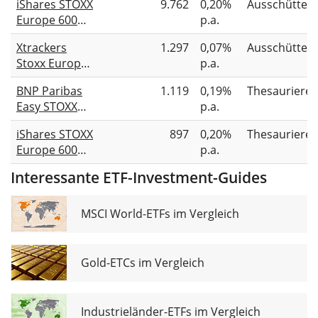
iShares STOXX
9.762
0,20%
Ausschütten
Acc
Europe 600
p.a.
UCITS ETF (DE)
Xtrackers
1.297
0,07%
Ausschütten
Stoxx Europe
p.a.
600 UCITS ETF
BNP Paribas
1.119
0,19%
Thesauriere
1D
Easy STOXX
p.a.
Europe 600
iShares STOXX
897
0,20%
Thesauriere
UCITS ETF
Europe 600
p.a.
UCITS ETF (DE)
Interessante ETF-Investment-Guides
EUR (Acc)
MSCI World-ETFs im Vergleich
Gold-ETCs im Vergleich
Industrieländer-ETFs im Vergleich