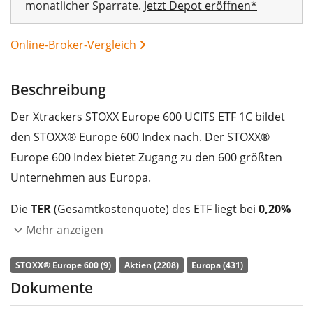
monatlicher Sparrate.
Jetzt Depot eröffnen*
Online-Broker-Vergleich
Beschreibung
Der Xtrackers STOXX Europe 600 UCITS ETF 1C bildet
den STOXX® Europe 600 Index nach. Der STOXX®
Europe 600 Index bietet Zugang zu den 600 größten
Unternehmen aus Europa.
Die
TER
(Gesamtkostenquote) des ETF liegt bei
0,20%
p.a.
. Der ETF bildet die Wertentwicklung des Index
Mehr anzeigen
durch
vollständige Replikation
(Erwerb aller
STOXX® Europe 600 (9)
Aktien (2208)
Europa (431)
Indexbestandteile) nach. Die Dividendenerträge im ETF
Dokumente
werden
thesauriert
(in den ETF reinvestiert).