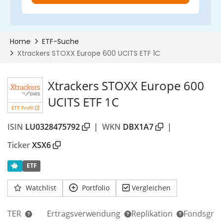
Xtrackers STOXX Europe 600
UCITS ETF 1C
ETF Profil
ISIN
LU0328475792
|
WKN
DBX1A7
|
Ticker
XSX6
ETF
Watchlist
Portfolio
Vergleichen
TER
Ertragsverwendung
Replikation
Fondsgrö