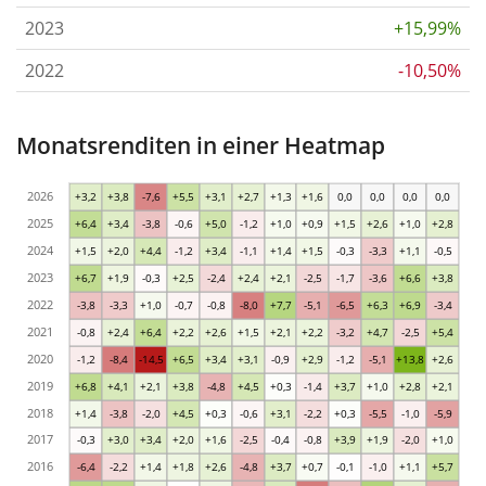
2023
+15,99%
2022
-10,50%
Monatsrenditen in einer Heatmap
2026
+3,2
+3,8
-7,6
+5,5
+3,1
+2,7
+1,3
+1,6
0,0
0,0
0,0
0,0
2025
+6,4
+3,4
-3,8
-0,6
+5,0
-1,2
+1,0
+0,9
+1,5
+2,6
+1,0
+2,8
2024
+1,5
+2,0
+4,4
-1,2
+3,4
-1,1
+1,4
+1,5
-0,3
-3,3
+1,1
-0,5
2023
+6,7
+1,9
-0,3
+2,5
-2,4
+2,4
+2,1
-2,5
-1,7
-3,6
+6,6
+3,8
2022
-3,8
-3,3
+1,0
-0,7
-0,8
-8,0
+7,7
-5,1
-6,5
+6,3
+6,9
-3,4
2021
-0,8
+2,4
+6,4
+2,2
+2,6
+1,5
+2,1
+2,2
-3,2
+4,7
-2,5
+5,4
2020
-1,2
-8,4
-14,5
+6,5
+3,4
+3,1
-0,9
+2,9
-1,2
-5,1
+13,8
+2,6
2019
+6,8
+4,1
+2,1
+3,8
-4,8
+4,5
+0,3
-1,4
+3,7
+1,0
+2,8
+2,1
2018
+1,4
-3,8
-2,0
+4,5
+0,3
-0,6
+3,1
-2,2
+0,3
-5,5
-1,0
-5,9
2017
-0,3
+3,0
+3,4
+2,0
+1,6
-2,5
-0,4
-0,8
+3,9
+1,9
-2,0
+1,0
2016
-6,4
-2,2
+1,4
+1,8
+2,6
-4,8
+3,7
+0,7
-0,1
-1,0
+1,1
+5,7