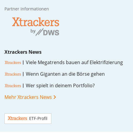
Partner Informationen
Xtrackers News
Vie­le Me­ga­trends bau­en auf Elek­tri­fi­zie­rung
Wenn Gi­gan­ten an die Bör­se ge­hen
Wer spielt in dei­nem Port­fo­lio?
Mehr Xtrackers News
ETF-Profil