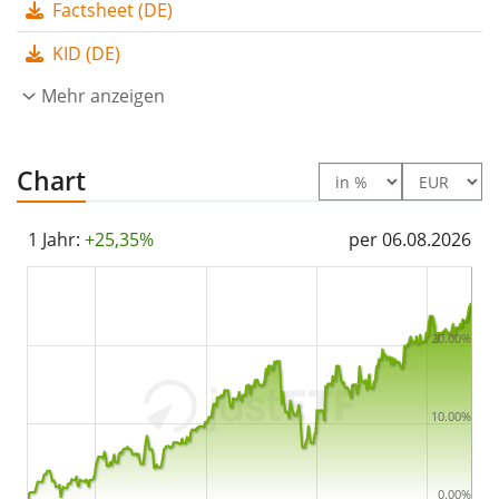
Factsheet (DE)
Der Xtrackers STOXX Europe 600 UCITS ETF 1C ist ein
sehr großer ETF mit
4.335 Mio. Euro Fondsvolumen
.
KID (DE)
Der ETF wurde
am 20. Januar 2009 in Luxemburg
00%
Mehr anzeigen
aufgelegt
.
Chart
1 Jahr:
+25,35%
per 06.08.2026
20.00%
10.00%
0.00%