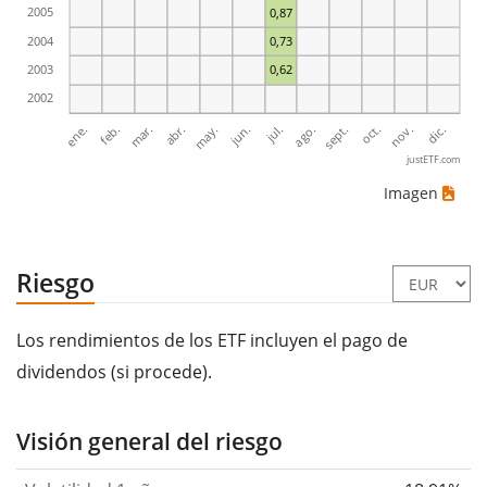
2005
0,87
2004
0,73
2003
0,62
2002
ene.
abr.
jul.
oct.
mar.
jun.
sept.
dic.
feb.
may.
ago.
nov.
justETF.com
Imagen
Riesgo
Los rendimientos de los ETF incluyen el pago de
dividendos (si procede).
Visión general del riesgo