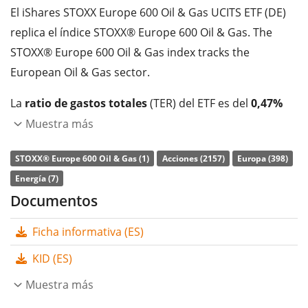
El iShares STOXX Europe 600 Oil & Gas UCITS ETF (DE)
replica el índice STOXX® Europe 600 Oil & Gas. The
STOXX® Europe 600 Oil & Gas index tracks the
European Oil & Gas sector.
La
ratio de gastos totales
(TER) del ETF es del
0,47%
p.a.
. El iShares STOXX Europe 600 Oil & Gas UCITS ETF
Muestra más
(DE) es el único ETF que sigue el índice STOXX® Europe
STOXX® Europe 600 Oil & Gas (1)
Acciones (2157)
Europa (398)
600 Oil & Gas. El ETF replica la rentabilidad del índice
Energía (7)
subyacente comprando todos los componentes del
Documentos
índice (réplica completa). Los dividendos del ETF se
distribuyen
a los inversores (Al menos una vez al año).
Ficha informativa (ES)
El iShares STOXX Europe 600 Oil & Gas UCITS ETF (DE)
KID (ES)
es un ETF grande con
525m Euro de activos
Muestra más
gestionados
. El ETF se
lanzó el 8 de julio de 2002
y