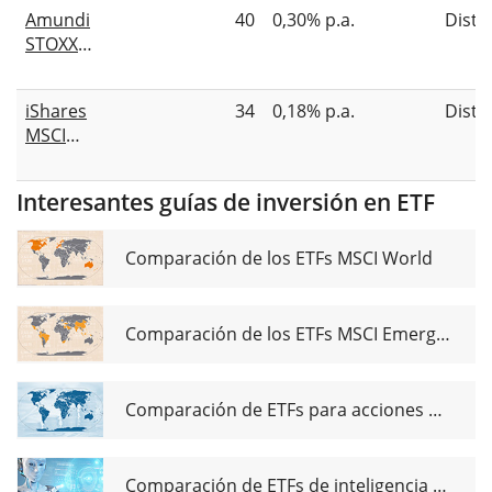
Energy
Amundi
40
0,30% p.a.
Distr
Screened
STOXX
UCITS ETF
Europe 600
Acc
Energy
iShares
34
0,18% p.a.
Distr
Screened
MSCI
UCITS ETF
Europe
Dist
Energy
Interesantes guías de inversión en ETF
Sector
UCITS ETF
EUR (Dist)
Comparación de los ETFs MSCI World
Comparación de los ETFs MSCI Emerging Markets
Comparación de ETFs para acciones de dividendos globales
Comparación de ETFs de inteligencia artificial