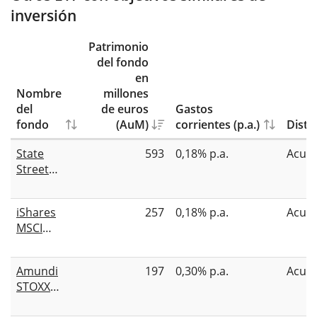
inversión
Patrimonio
del fondo
en
Nombre
millones
del
de euros
Gastos
fondo
(AuM)
corrientes (p.a.)
Distr
State
593
0,18% p.a.
Acum
Street
SPDR MSCI
Europe
iShares
257
0,18% p.a.
Acum
Energy
MSCI
UCITS ETF
Europe
EUR
Energy
Amundi
197
0,30% p.a.
Acum
Sector
STOXX
UCITS ETF
Europe 600
EUR (Acc)