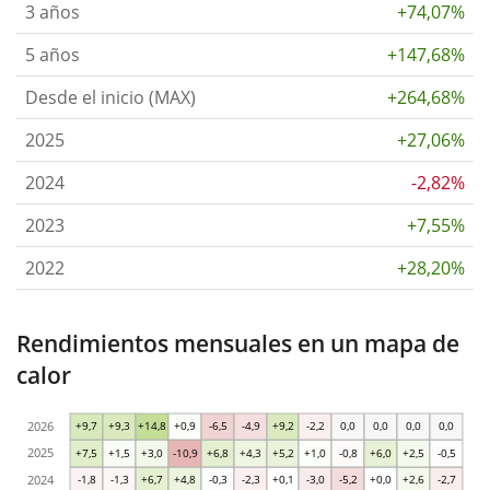
3 años
+74,07%
5 años
+147,68%
Desde el inicio (MAX)
+264,68%
2025
+27,06%
2024
-2,82%
2023
+7,55%
2022
+28,20%
Rendimientos mensuales en un mapa de
calor
2026
+9,7
+9,3
+14,8
+0,9
-6,5
-4,9
+9,2
-2,2
0,0
0,0
0,0
0,0
2025
+7,5
+1,5
+3,0
-10,9
+6,8
+4,3
+5,2
+1,0
-0,8
+6,0
+2,5
-0,5
2024
-1,8
-1,3
+6,7
+4,8
-0,3
-2,3
+0,1
-3,0
-5,2
+0,0
+2,6
-2,7