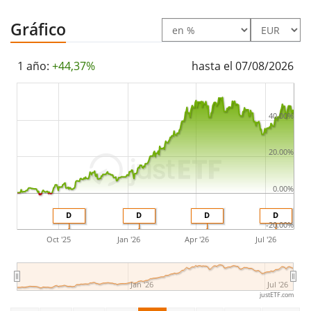
está
domiciliado en Alemania
.
Gráfico
1 año:
+44,37%
hasta el 07/08/2026
40.00%
20.00%
0.00%
D
D
D
D
-20.00%
Oct '25
Jan '26
Apr '26
Jul '26
Jan '26
Jul '26
justETF.com