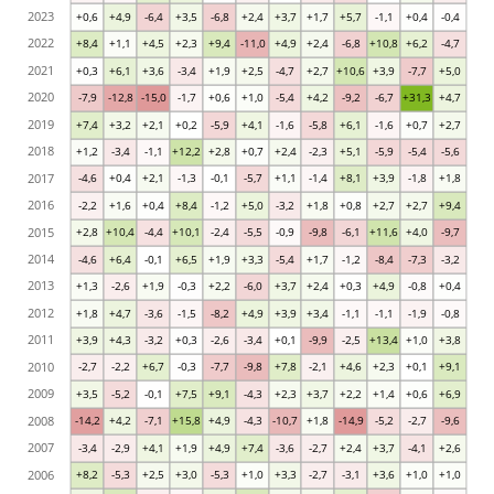
2023
+0,6
+4,9
-6,4
+3,5
-6,8
+2,4
+3,7
+1,7
+5,7
-1,1
+0,4
-0,4
2022
+8,4
+1,1
+4,5
+2,3
+9,4
-11,0
+4,9
+2,4
-6,8
+10,8
+6,2
-4,7
2021
+0,3
+6,1
+3,6
-3,4
+1,9
+2,5
-4,7
+2,7
+10,6
+3,9
-7,7
+5,0
2020
-7,9
-12,8
-15,0
-1,7
+0,6
+1,0
-5,4
+4,2
-9,2
-6,7
+31,3
+4,7
2019
+7,4
+3,2
+2,1
+0,2
-5,9
+4,1
-1,6
-5,8
+6,1
-1,6
+0,7
+2,7
2018
+1,2
-3,4
-1,1
+12,2
+2,8
+0,7
+2,4
-2,3
+5,1
-5,9
-5,4
-5,6
2017
-4,6
+0,4
+2,1
-1,3
-0,1
-5,7
+1,1
-1,4
+8,1
+3,9
-1,8
+1,8
2016
-2,2
+1,6
+0,4
+8,4
-1,2
+5,0
-3,2
+1,8
+0,8
+2,7
+2,7
+9,4
2015
+2,8
+10,4
-4,4
+10,1
-2,4
-5,5
-0,9
-9,8
-6,1
+11,6
+4,0
-9,7
2014
-4,6
+6,4
-0,1
+6,5
+1,9
+3,3
-5,4
+1,7
-1,2
-8,4
-7,3
-3,2
2013
+1,3
-2,6
+1,9
-0,3
+2,2
-6,0
+3,7
+2,4
+0,3
+4,9
-0,8
+0,4
2012
+1,8
+4,7
-3,6
-1,5
-8,2
+4,9
+3,9
+3,4
-1,1
-1,1
-1,9
-0,8
2011
+3,9
+4,3
-3,2
+0,3
-2,6
-3,4
+0,1
-9,9
-2,5
+13,4
+1,0
+3,8
2010
-2,7
-2,2
+6,7
-0,3
-7,7
-9,8
+7,8
-2,1
+4,6
+2,3
+0,1
+9,1
2009
+3,5
-5,2
-0,1
+7,5
+9,1
-4,3
+2,3
+3,7
+2,2
+1,4
+0,6
+6,9
2008
-14,2
+4,2
-7,1
+15,8
+4,9
-4,3
-10,7
+1,8
-14,9
-5,2
-2,7
-9,6
2007
-3,4
-2,9
+4,1
+1,9
+4,9
+7,4
-3,6
-2,7
+2,4
+3,7
-4,1
+2,6
2006
+8,2
-5,3
+2,5
+3,0
-5,3
+1,0
+3,3
-2,7
-3,1
+3,6
+1,0
+1,0