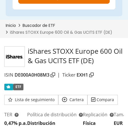
iShares STOXX Europe 600 Oil
& Gas UCITS ETF (DE)
ISIN
DE000A0H08M3
|
Ticker
EXH1
ETF
Lista de seguimiento
Cartera
Compara
TER
Política de distribución
Replicación
Tamañ
0,47% p.a.
Distribución
Física
EUR 5