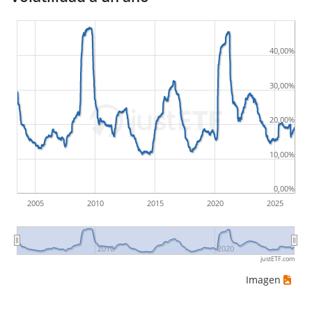
40,00%
30,00%
20,00%
10,00%
0,00%
2005
2010
2015
2020
2025
2010
2020
justETF.com
Imagen