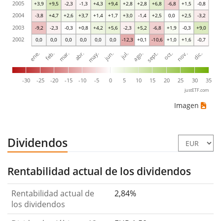
2005
+3,9
+9,5
-2,3
-1,3
+4,3
+9,4
+2,8
+2,8
+6,8
-6,8
+1,5
-0,8
2004
-3,8
+4,7
+2,6
+3,7
+1,4
+1,7
+3,0
-1,4
+2,5
0,0
+2,5
-3,2
2003
-9,2
-2,3
-0,3
+0,8
+4,2
+5,6
-2,3
+5,2
-6,8
+1,9
-0,3
+9,0
2002
0,0
0,0
0,0
0,0
0,0
0,0
-12,3
+0,1
-10,6
+1,0
+1,6
-0,7
ene.
abr.
jul.
oct.
mar.
jun.
sept.
dic.
feb.
may.
ago.
nov.
-30
-25
-20
-15
-10
-5
0
5
10
15
20
25
30
35
justETF.com
Imagen
Dividendos
Rentabilidad actual de los dividendos
Rentabilidad actual de
2,84%
los dividendos