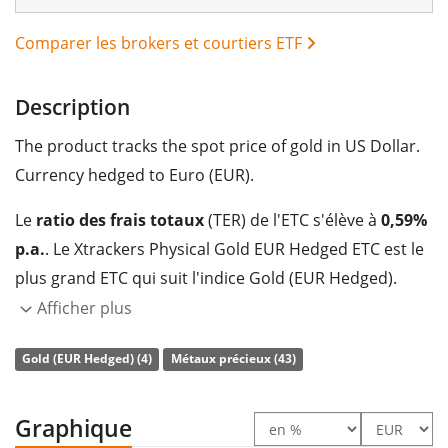
Comparer les brokers et courtiers ETF
Description
The product tracks the spot price of gold in US Dollar.
Currency hedged to Euro (EUR).
Le
ratio des frais totaux
(TER) de l'ETC s'élève à
0,59%
p.a.
. Le Xtrackers Physical Gold EUR Hedged ETC est le
plus grand ETC qui suit l'indice Gold (EUR Hedged).
L'ETC reproduit la performance de l’indice sous-jacent
Afficher plus
au moyen d’une obligation adossée à des actifs qui est
Gold (EUR Hedged) (4)
Métaux précieux (43)
garantie par la
détention physique
du métal précieux.
Le Xtrackers Physical Gold EUR Hedged ETC est un très
Graphique
grand ETC avec des
actifs sous gestion à hauteur de