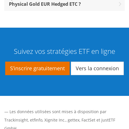
Physical Gold EUR Hedged ETC ?
Suivez vos stratégies ETF en ligne
S’inscrire gratuitement
Vers la connexion
— Les données utilisées sont mises à disposition par
Trackinsight
,
etfinfo
,
Xignite Inc.
,
gettex
,
FactSet
et justETF
GmbH.