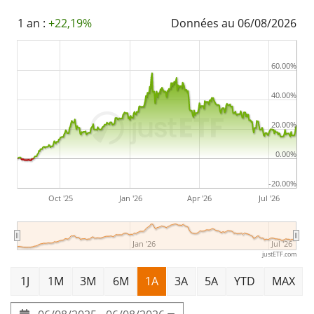
1 862 M d'EUR
. L'ETC a été
lancé le 15 juin 2010
et est
1 an :
+22,19%
Données au 06/08/2026
domicilié à Jersey
.
60.00%
40.00%
20.00%
0.00%
-20.00%
Oct '25
Jan '26
Apr '26
Jul '26
Jan '26
Jul '26
justETF.com
1J
1M
3M
6M
1A
3A
5A
YTD
MAX