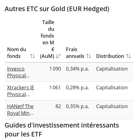
Autres ETC sur Gold (EUR Hedged)
Taille
du
fonds
en M
Nom du
€
Frais
fonds
(AuM)
annuels
Distribution
Invesco
1 090
0,34% p.a.
Capitalisation
Physical
Gold EUR
Xtrackers IE
1 061
0,28% p.a.
Capitalisation
Hedged ETC
Physical
Gold EUR
HANetf The
82
0,35% p.a.
Capitalisation
Hedged ETC
Royal Mint
Securities
Responsibly
Guides d'investissement intéressants
Sourced
pour les ETF
Physical