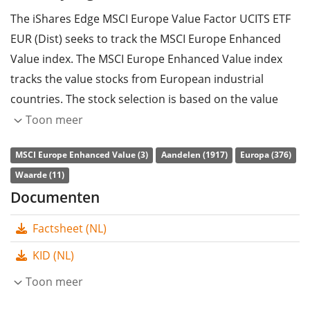
The iShares Edge MSCI Europe Value Factor UCITS ETF
EUR (Dist) seeks to track the MSCI Europe Enhanced
Value index. The MSCI Europe Enhanced Value index
tracks the value stocks from European industrial
countries. The stock selection is based on the value
factor of three variables: price-to-book value, price-to-
Toon meer
forward earnings and enterprise value-to-cash flow
MSCI Europe Enhanced Value (3)
Aandelen (1917)
Europa (376)
from operations. The weight of each sector in this
Waarde (11)
index is equated with the weight of that sector in the
Documenten
MSCI Europe.
Factsheet (NL)
The ETF's
TER
(total expense ratio) amounts to
0,25%
p.a.
. The ETF replicates the performance of the
KID (NL)
underlying index by
sampling technique
(buying a
Toon meer
selection of the most relevant index constituents). The