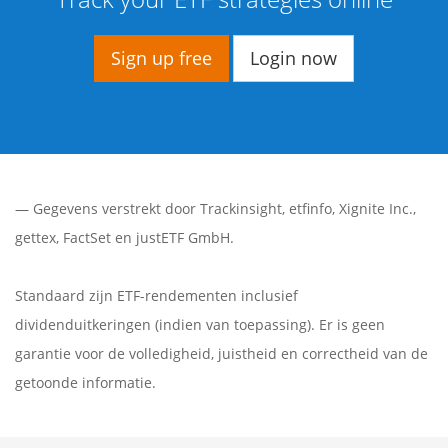
Sign up free
Login now
— Gegevens verstrekt door
Trackinsight
,
etfinfo
,
Xignite Inc.
,
gettex
,
FactSet
en justETF GmbH.
Standaard zijn ETF-rendementen inclusief
dividenduitkeringen (indien van toepassing). Er is geen
garantie voor de volledigheid, juistheid en correctheid van de
getoonde informatie.