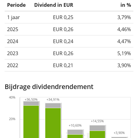
Periode
Dividend in EUR
in %
1 jaar
EUR 0,25
3,79%
2025
EUR 0,26
4,46%
2024
EUR 0,24
4,47%
2023
EUR 0,26
5,19%
2022
EUR 0,21
3,90%
Bijdrage dividendrendement
40%
+36,50%
+36,50%
+34,91%
+34,91%
20%
+14,55%
+14,55%
+10,60%
+10,60%
+3,90%
+3,90%