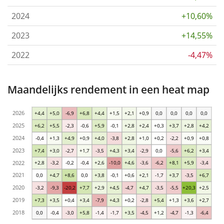
2024
+10,60%
2023
+14,55%
2022
-4,47%
Maandelijks rendement in een heat map
2026
+4,4
+5,0
-6,9
+6,8
+4,4
+1,5
+2,1
+0,9
0,0
0,0
0,0
0,0
2025
+6,2
+5,5
-2,3
-0,6
+5,9
-0,1
+2,8
+2,4
+0,3
+3,7
+2,8
+4,2
2024
-0,4
+1,3
+4,9
+0,9
+4,0
-3,8
+2,8
+1,0
+0,2
-2,2
+0,9
+0,8
2023
+7,4
+3,0
-2,7
+1,7
-3,5
+4,3
+3,4
-2,9
0,0
-5,6
+6,2
+3,4
2022
+2,8
-3,2
-0,2
-0,4
+2,6
-10,0
+4,6
-3,6
-6,2
+8,1
+5,9
-3,4
2021
0,0
+4,7
+8,6
0,0
+3,8
-0,1
+0,6
+2,1
-1,7
+3,7
-3,5
+6,7
2020
-3,2
-9,3
-20,2
+7,7
+2,9
+4,5
-4,7
+4,7
-3,5
-5,5
+20,3
+2,5
2019
+7,3
+3,5
+0,4
+3,4
-7,9
+4,3
+0,2
-2,8
+5,4
+1,3
+3,6
+2,7
2018
0,0
-0,4
-3,0
+5,8
-1,4
-1,7
+3,5
-4,5
+1,2
-4,7
-1,3
-6,4