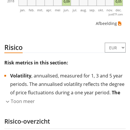
2018
0,09
0,05
jan.
feb.
mrt.
apr.
mei
jun.
jul.
aug.
sep.
okt.
nov.
dec.
justETF.com
Afbeelding
Risico
Risk metrics in this section:
Volatility
, annualised, measured for 1, 3 and 5 year
periods. The annualised volatility reflects the degree
of price fluctuations during a one year period.
The
higher the volatility, the more significantly the
Toon meer
price of the asset (stock, ETF, etc.) has changed in
the past.
Assets with higher volatility are generally
Risico-overzicht
considered more risky. We calculate the volatility