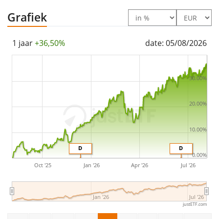
dividends in the ETF are
distributed
to the investors
(Halfjaarlijks).
Grafiek
The iShares Edge MSCI Europe Value Factor UCITS ETF
1 jaar
+36,50%
date: 05/08/2026
EUR (Dist) has
116m Euro assets under management
.
The ETF was
launched on 23 februari 2018
and is
domiciled in Ierland
.
30.00%
20.00%
10.00%
D
D
0.00%
Oct '25
Jan '26
Apr '26
Jul '26
Jan '26
Jul '26
justETF.com