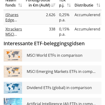
Naam
Fondsgrootte
TER
fonds
in €m (AuM)
p.j.
Distributie
iShares
2.626
0,25%
Accumulerend
Edge
p.a.
MSCI
Xtrackers
338
0,15%
Accumulerend
Europe
MSCI
p.a.
Value
Europe
Factor
Interessante ETF-beleggingsgidsen
Value
UCITS
UCITS
ETF
ETF 1C
MSCI World ETFs in comparison
MSCI Emerging Markets ETFs in comparison
Dividend ETFs (global) in comparison
Artificial Intelligence (AI) ETFs in comparison