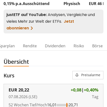
0,15% p.a.
Ausschüttend
Physisch
EUR 46
M
Sparplan
Rendite
Dividenden
Risiko
Börse
Übersicht
Kurs
Preisalarme
EUR
20,22
+0,08
|
+0,40%
07.08.2026 (LSE)
Tag
52 Wochen Tief/Hoch
16,01
20,71