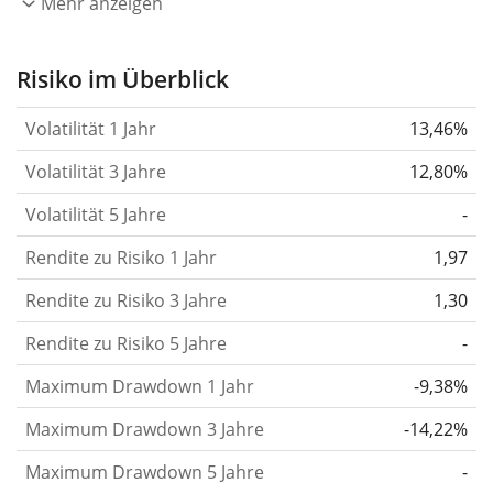
eines Jahres wider.
Je höher die Volatilität, desto
Mehr anzeigen
stärker hat sich der Kurs des Wertpapiers (der
Aktie, des ETF, usw.) in der Vergangenheit
Risiko im Überblick
verändert.
Wertpapiere mit höherer Volatilität
Volatilität 1 Jahr
13,46%
gelten im Allgemeinen als risikoreicher. Wir
berechnen die Volatilität auf Basis der Daten der
Volatilität 3 Jahre
12,80%
letzten 1, 3 und 5 Jahre, damit du sehen kannst, ob
Volatilität 5 Jahre
-
die Kursschwankungen im Laufe der Zeit stärker
Rendite zu Risiko 1 Jahr
oder schwächer wurden. Weitere Informationen
1,97
findest du in unserem Artikel:
Volatilität als
Rendite zu Risiko 3 Jahre
1,30
Risikomaß
.
Rendite zu Risiko 5 Jahre
-
Rendite pro Risiko
für Zeiträume von 1, 3 und 5
Maximum Drawdown 1 Jahr
-9,38%
Jahren. Diese Kennzahl ist definiert als die
annualisierte (d. h. auf einen Einjahreszeitraum
Maximum Drawdown 3 Jahre
-14,22%
umgerechnete) historische Rendite geteilt durch die
Maximum Drawdown 5 Jahre
-
historische annualisierte Volatilität.
Rendite pro