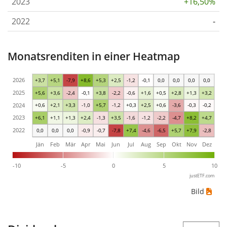
2023
+16,50%
2022
-
Monatsrenditen in einer Heatmap
2026
+3,7
+5,1
-7,9
+8,6
+5,3
+2,5
-1,2
-0,1
0,0
0,0
0,0
0,0
2025
+5,6
+3,6
-2,4
-0,1
+3,8
-2,2
-0,6
+1,6
+0,5
+2,8
+1,3
+3,2
2024
+0,6
+2,1
+3,3
-1,0
+5,7
-1,2
+0,3
+2,5
+0,6
-3,6
-0,3
-0,2
2023
+6,1
+1,1
+1,3
+2,4
-1,3
+3,5
-1,6
-1,2
-2,2
-4,7
+8,2
+4,7
2022
0,0
0,0
0,0
-0,9
-0,7
-7,8
+7,4
-4,6
-6,5
+5,7
+7,9
-2,8
Jän
Feb
Mär
Apr
Mai
Jun
Jul
Aug
Sep
Okt
Nov
Dez
-10
-5
0
5
10
justETF.com
Bild