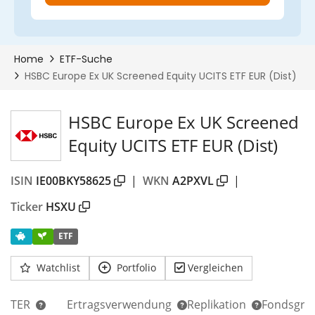
HSBC Europe Ex UK Screened
Equity UCITS ETF EUR (Dist)
ISIN
IE00BKY58625
|
WKN
A2PXVL
|
Ticker
HSXU
ETF
Watchlist
Portfolio
Vergleichen
TER
Ertragsverwendung
Replikation
Fondsgrö