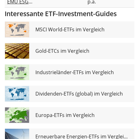
EMU ESG
p.a.
ETF EUR (Acc)
Broad
Interessante ETF-Investment-Guides
Transition
UCITS ETF Acc
MSCI World-ETFs im Vergleich
Gold-ETCs im Vergleich
Industrieländer-ETFs im Vergleich
Dividenden-ETFs (global) im Vergleich
Europa-ETFs im Vergleich
Erneuerbare Energien-ETFs im Vergleich