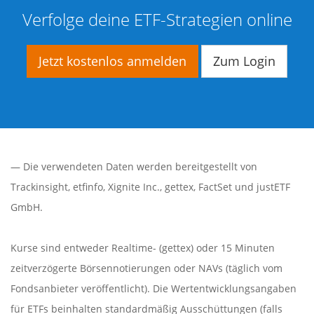
Verfolge deine ETF-Strategien online
Jetzt kostenlos anmelden
Zum Login
— Die verwendeten Daten werden bereitgestellt von
Trackinsight
,
etfinfo
,
Xignite Inc.
,
gettex
,
FactSet
und justETF
GmbH.
Kurse sind entweder Realtime- (gettex) oder 15 Minuten
zeitverzögerte Börsennotierungen oder NAVs (täglich vom
Fondsanbieter veröffentlicht). Die Wertentwicklungsangaben
für ETFs beinhalten standardmäßig Ausschüttungen (falls