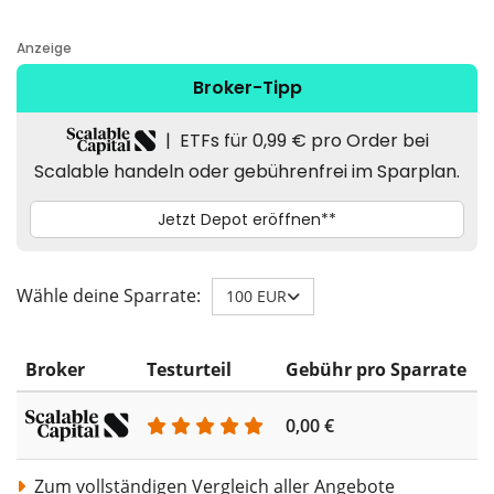
Wähle deine Sparrate:
100 EUR
Broker
Testurteil
Gebühr pro Sparrate
0,00 €
0
Zum vollständigen Vergleich aller Angebote