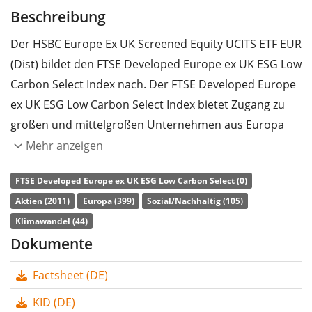
Beschreibung
Der HSBC Europe Ex UK Screened Equity UCITS ETF EUR
(Dist) bildet den FTSE Developed Europe ex UK ESG Low
Carbon Select Index nach. Der FTSE Developed Europe
ex UK ESG Low Carbon Select Index bietet Zugang zu
großen und mittelgroßen Unternehmen aus Europa
(ohne Großbritannien). Der Index strebt bei der
Mehr anzeigen
Titelauswahl eine Reduzierung der
FTSE Developed Europe ex UK ESG Low Carbon Select (0)
Kohlenstoffemissionen und des Verbrauchs von
Aktien (2011)
Europa (399)
Sozial/Nachhaltig (105)
fossilen Brennstoffen um jeweils 50 Prozent sowie ein
Klimawandel (44)
um 20 Prozent verbessertes ESG-Rating (Umwelt,
Dokumente
Soziales und Unternehmensführung) im Vergleich zum
Ausgangsindex (FTSE Developed Europe Index) an.
Factsheet (DE)
Ausgeschlossene Bereiche und Unternehmen: Waffen,
KID (DE)
Kraftwerkskohle, Tabak, Kernkraft, Verstöße gegen den