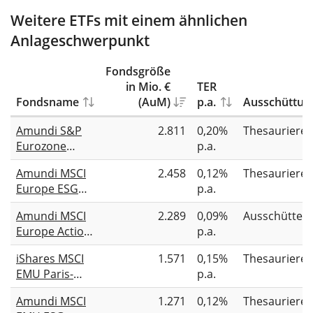
Weitere ETFs mit einem ähnlichen
Anlageschwerpunkt
Fondsgröße
in Mio. €
TER
Fondsname
(AuM)
p.a.
Ausschüttun
Amundi S&P
2.811
0,20%
Thesauriere
Eurozone
p.a.
Climate Paris
Amundi MSCI
2.458
0,12%
Thesauriere
Aligned UCITS
Europe ESG
p.a.
ETF Acc
Broad
Amundi MSCI
2.289
0,09%
Ausschütten
Transition
Europe Action
p.a.
UCITS ETF EUR
UCITS ETF Dist
Acc
iShares MSCI
1.571
0,15%
Thesauriere
EMU Paris-
p.a.
Aligned
Amundi MSCI
1.271
0,12%
Thesauriere
Climate UCITS