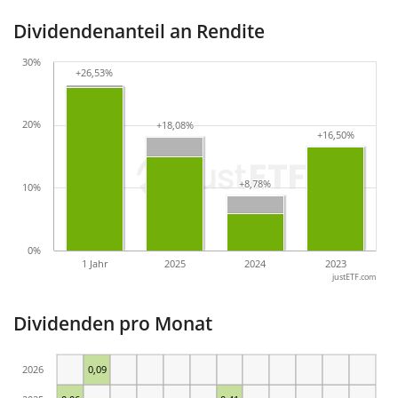
Dividendenanteil an Rendite
30%
+26,53%
+26,53%
20%
+18,08%
+18,08%
+16,50%
+16,50%
+8,78%
+8,78%
10%
0%
1 Jahr
2025
2024
2023
justETF.com
Dividenden pro Monat
2026
0,09