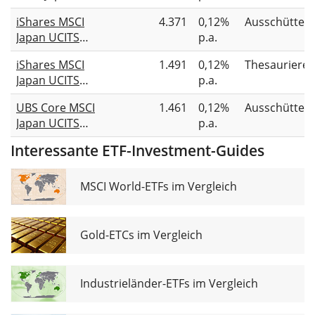
UCITS ETF Acc
iShares MSCI
4.371
0,12%
Ausschütten
Japan UCITS
p.a.
ETF (Dist)
iShares MSCI
1.491
0,12%
Thesauriere
Japan UCITS
p.a.
ETF USD (Acc)
UBS Core MSCI
1.461
0,12%
Ausschütten
Japan UCITS
p.a.
ETF JPY dis
Interessante ETF-Investment-Guides
MSCI World-ETFs im Vergleich
Gold-ETCs im Vergleich
Industrieländer-ETFs im Vergleich