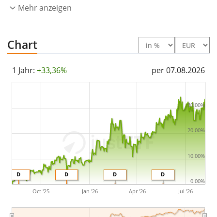
Mehr anzeigen
Chart
1 Jahr:
+33,36%
per 07.08.2026
30.00%
20.00%
10.00%
D
D
D
D
0.00%
Oct '25
Jan '26
Apr '26
Jul '26