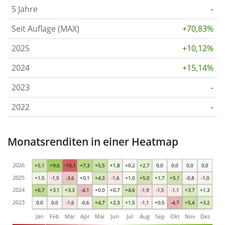
5 Jahre
-
Seit Auflage (MAX)
+70,83%
2025
+10,12%
2024
+15,14%
2023
-
2022
-
Monatsrenditen in einer Heatmap
2026
+5,1
+9,6
-10,1
+7,3
+5,5
+1,8
+0,2
+2,7
0,0
0,0
0,0
0,0
2025
+1,5
-1,5
-3,6
+0,1
+4,3
-1,6
+1,0
+5,0
+1,7
+5,1
-0,8
-1,0
2024
+6,7
+3,1
+3,3
-4,1
+0,0
+0,7
+4,6
-1,9
-1,5
-1,1
+3,7
+1,3
2023
0,0
0,0
-1,6
-0,6
+4,7
+2,3
+1,5
-1,1
+0,5
-4,7
+5,4
+3,2
Jän
Feb
Mär
Apr
Mai
Jun
Jul
Aug
Sep
Okt
Nov
Dez