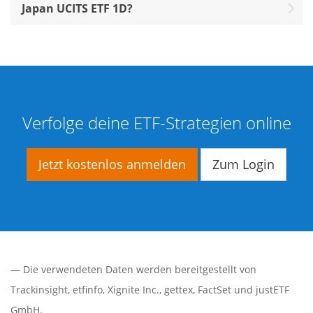
Japan UCITS ETF 1D?
Verfolge deine ETF-Strategien online
Jetzt kostenlos anmelden
Zum Login
— Die verwendeten Daten werden bereitgestellt von
Trackinsight
,
etfinfo
,
Xignite Inc.
,
gettex
,
FactSet
und justETF
GmbH.