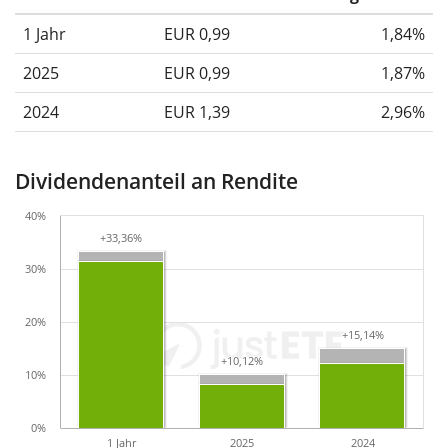
1 Jahr
EUR 0,99
1,84%
2025
EUR 0,99
1,87%
2024
EUR 1,39
2,96%
Dividendenanteil an Rendite
40%
+33,36%
+33,36%
30%
20%
+15,14%
+15,14%
+10,12%
+10,12%
10%
0%
1 Jahr
2025
2024