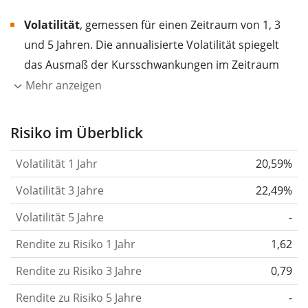
Volatilität
, gemessen für einen Zeitraum von 1, 3
und 5 Jahren. Die annualisierte Volatilität spiegelt
das Ausmaß der Kursschwankungen im Zeitraum
eines Jahres wider.
Je höher die Volatilität, desto
Mehr anzeigen
stärker hat sich der Kurs des Wertpapiers (der
Aktie, des ETF, usw.) in der Vergangenheit
Risiko im Überblick
verändert.
Wertpapiere mit höherer Volatilität
Volatilität 1 Jahr
20,59%
gelten im Allgemeinen als risikoreicher. Wir
berechnen die Volatilität auf Basis der Daten der
Volatilität 3 Jahre
22,49%
letzten 1, 3 und 5 Jahre, damit du sehen kannst, ob
Volatilität 5 Jahre
-
die Kursschwankungen im Laufe der Zeit stärker
Rendite zu Risiko 1 Jahr
oder schwächer wurden. Weitere Informationen
1,62
findest du in unserem Artikel:
Volatilität als
Rendite zu Risiko 3 Jahre
0,79
Risikomaß
.
Rendite zu Risiko 5 Jahre
-