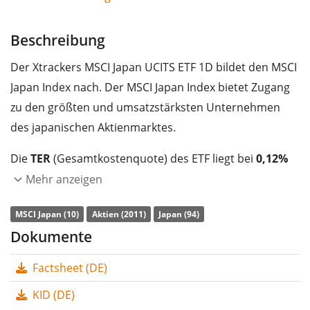
Beschreibung
Der Xtrackers MSCI Japan UCITS ETF 1D bildet den MSCI
Japan Index nach. Der MSCI Japan Index bietet Zugang
zu den größten und umsatzstärksten Unternehmen
des japanischen Aktienmarktes.
Die
TER
(Gesamtkostenquote) des ETF liegt bei
0,12%
p.a.
. Der ETF bildet die Wertentwicklung des Index
Mehr anzeigen
durch
vollständige Replikation
(Erwerb aller
MSCI Japan (10)
Aktien (2011)
Japan (94)
Indexbestandteile) nach. Die Dividendenerträge im ETF
Dokumente
werden an die Anleger
ausgeschüttet
(Quartalsweise).
Factsheet (DE)
Der Xtrackers MSCI Japan UCITS ETF 1D hat ein
Fondsvolumen von 401 Mio. Euro
. Der ETF wurde
am
KID (DE)
8. März 2023 in Luxemburg aufgelegt
.