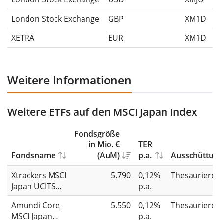
London Stock Exchange
GBP
XM1D
XETRA
EUR
XM1D
Weitere Informationen
Weitere ETFs auf den MSCI Japan Index
Fondsgröße
in Mio. €
TER
Fondsname
(AuM)
p.a.
Ausschüttun
Xtrackers MSCI
5.790
0,12%
Thesauriere
Japan UCITS
p.a.
ETF 1C
Amundi Core
5.550
0,12%
Thesauriere
MSCI Japan
p.a.