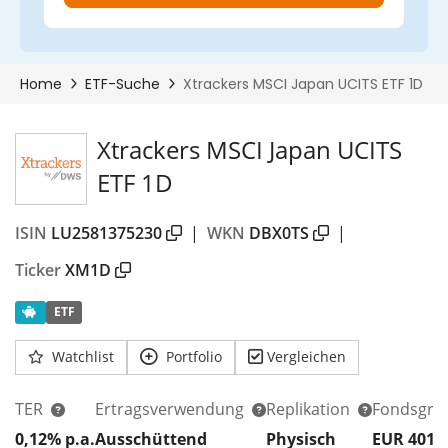
00%
Xtrackers MSCI Japan UCITS
ETF 1D
ISIN
LU2581375230
|
WKN
DBX0TS
|
Ticker
XM1D
ETF
Watchlist
Portfolio
Vergleichen
TER
Ertragsverwendung
Replikation
Fondsgrö
0,12% p.a.
Ausschüttend
Physisch
EUR 401