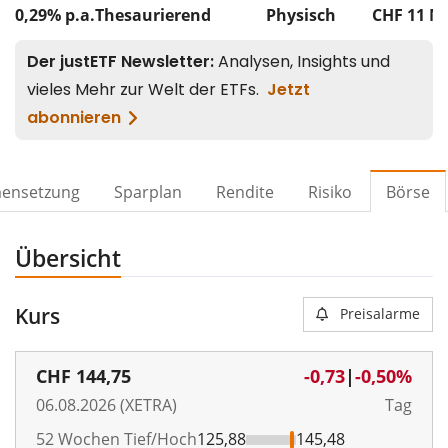
0,29% p.a.
Thesaurierend
Physisch
CHF 11
M
ensetzung
Sparplan
Rendite
Risiko
Börse
Übersicht
Kurs
Preisalarme
CHF
144,75
-0,73
|
-0,50%
06.08.2026 (XETRA)
Tag
52 Wochen Tief/Hoch
125,88
145,48