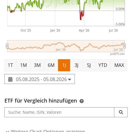
0.00%
-5.00%
Oct '25
Jan '26
Apr '26
Jul '26
Jan '26
Jul '26
justETF.com
1T
1M
3M
6M
1J
3J
5J
YTD
MAX
05.08.2025 - 05.08.2026
ETF für Vergleich hinzufügen
Weitere Chart-Optionen anzeigen