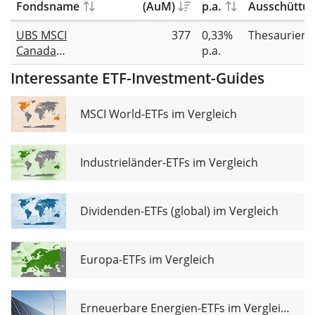
Fondsname
(AuM)
p.a.
Ausschüttu
UBS MSCI
377
0,33%
Thesauriere
Canada
p.a.
Universal
Interessante ETF-Investment-Guides
UCITS ETF CAD
acc
MSCI World-ETFs im Vergleich
Industrieländer-ETFs im Vergleich
Dividenden-ETFs (global) im Vergleich
Europa-ETFs im Vergleich
Erneuerbare Energien-ETFs im Vergleich