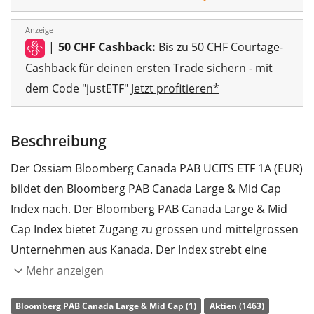
Anzeige
|
50 CHF Cashback:
Bis zu 50 CHF Courtage-
Cashback für deinen ersten Trade sichern - mit
dem Code "justETF"
Jetzt profitieren*
Beschreibung
Der Ossiam Bloomberg Canada PAB UCITS ETF 1A (EUR)
bildet den Bloomberg PAB Canada Large & Mid Cap
Index nach. Der Bloomberg PAB Canada Large & Mid
Cap Index bietet Zugang zu grossen und mittelgrossen
Unternehmen aus Kanada. Der Index strebt eine
Verringerung der Treibhausgasintensität um
Mehr anzeigen
mindestens 50 Prozent im Vergleich zum
Bloomberg PAB Canada Large & Mid Cap (1)
Aktien (1463)
Anlageuniversum (Bloomberg Canada Large & Mid Cap