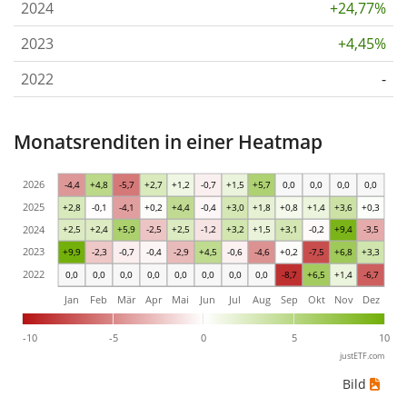
2024
+24,77%
2023
+4,45%
2022
-
Monatsrenditen in einer Heatmap
2026
-4,4
+4,8
-5,7
+2,7
+1,2
-0,7
+1,5
+5,7
0,0
0,0
0,0
0,0
2025
+2,8
-0,1
-4,1
+0,2
+4,4
-0,4
+3,0
+1,8
+0,8
+1,4
+3,6
+0,3
2024
+2,5
+2,4
+5,9
-2,5
+2,5
-1,2
+3,2
+1,5
+3,1
-0,2
+9,4
-3,5
2023
+9,9
-2,3
-0,7
-0,4
-2,9
+4,5
-0,6
-4,6
+0,2
-7,5
+6,8
+3,3
2022
0,0
0,0
0,0
0,0
0,0
0,0
0,0
0,0
-8,7
+6,5
+1,4
-6,7
Jan
Feb
Mär
Apr
Mai
Jun
Jul
Aug
Sep
Okt
Nov
Dez
-10
-5
0
5
10
justETF.com
Bild