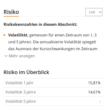
Risiko
Risikokennzahlen in diesem Abschnitt:
Volatilität
, gemessen für einen Zeitraum von 1, 3
und 5 Jahren. Die annualisierte Volatilität spiegelt
das Ausmass der Kursschwankungen im Zeitraum
eines Jahres wider.
Je höher die Volatilität, desto
Mehr anzeigen
stärker hat sich der Kurs des Wertpapiers (der
Aktie, des ETF, usw.) in der Vergangenheit
Risiko im Überblick
verändert.
Wertpapiere mit höherer Volatilität
Volatilität 1 Jahr
15,81%
gelten im Allgemeinen als risikoreicher. Wir
berechnen die Volatilität auf Basis der Daten der
Volatilität 3 Jahre
14,61%
letzten 1, 3 und 5 Jahre, damit du sehen kannst, ob
Volatilität 5 Jahre
-
die Kursschwankungen im Laufe der Zeit stärker