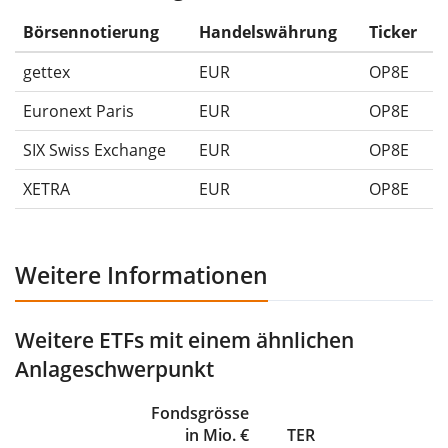
Ausschüttungen (falls vorhanden).
Börsennotierung
Handelswährung
Ticker
gettex
EUR
OP8E
Euronext Paris
EUR
OP8E
SIX Swiss Exchange
EUR
OP8E
XETRA
EUR
OP8E
Weitere Informationen
Weitere ETFs mit einem ähnlichen
Anlageschwerpunkt
Fondsgrösse
in Mio. €
TER