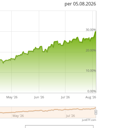
per 05.08.2026
30.00%
20.00%
10.00%
0.00%
May '26
Jun '26
Jul '26
Aug '26
May '26
Jul '26
justETF.com