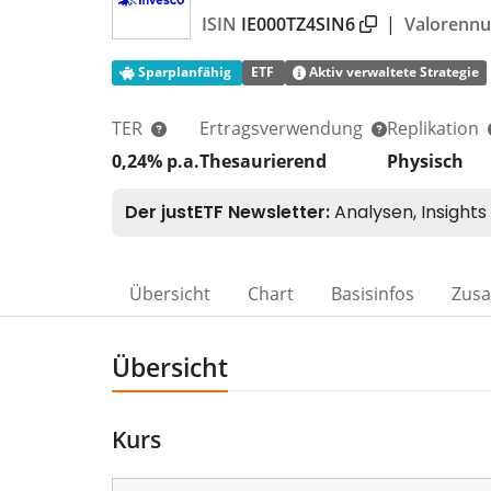
ISIN
IE000TZ4SIN6
|
Valorenn
Sparplanfähig
ETF
Aktiv verwaltete Strategie
TER
Ertragsverwendung
Replikation
0,24% p.a.
Thesaurierend
Physisch
Übersicht
Chart
Basisinfos
Zus
Übersicht
Kurs