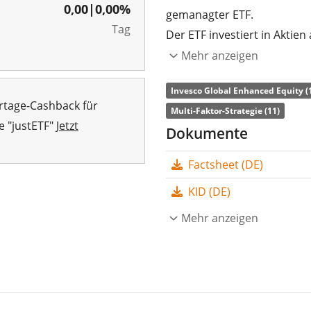
0,00
|
0,00%
gemanagter ETF.
Tag
Der ETF investiert in Aktien
Titelauswahl basiert auf 
Mehr anzeigen
Quality.
Invesco Global Enhanced Equity (
rtage-Cashback für
Die
TER
(Gesamtkostenquote
Multi-Faktor-Strategie (11)
e "justETF"
Jetzt
Dividendenerträge im ETF
Dokumente
Der Invesco Global Enhanced
Factsheet (DE)
837 Mio. CHF Fondsvolum
KID (DE)
aufgelegt
.
Mehr anzeigen