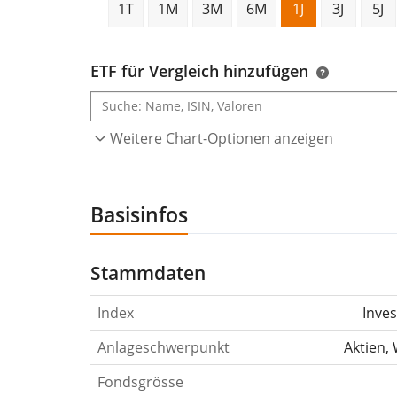
1T
1M
3M
6M
1J
3J
5J
ETF für Vergleich hinzufügen
Weitere Chart-Optionen anzeigen
Basisinfos
Stammdaten
Index
Inve
Anlageschwerpunkt
Aktien, 
Fondsgrösse