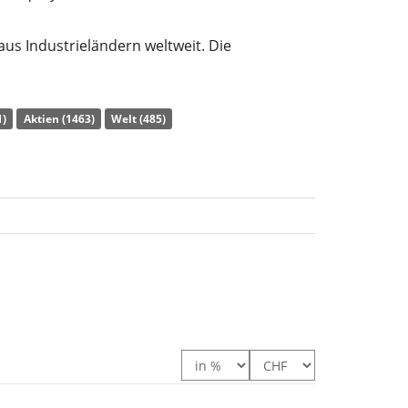
 aus Industrieländern weltweit. Die
mehreren Faktoren: Value, Momentum und
1)
Aktien (1463)
Welt (485)
) des ETF liegt bei
0,24% p.a.
. Die
 werden
thesauriert
(in den ETF reinvestiert).
 Equity UCITS ETF Acc ist ein grosser ETF mit
en
. Der ETF wurde
am 19. Mai 2025 in Irland