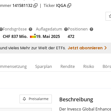
ummer
141581132
|
Ticker
IQGA
Fondsgrösse
Auflagedatum
Positionen
CHF 837
Mio.
19. Mai 2025
472
ammensetzung
Sparplan
Rendite
Risiko
Bör
Beschreibung
Preisalarme
Der Invesco Global Enhanced