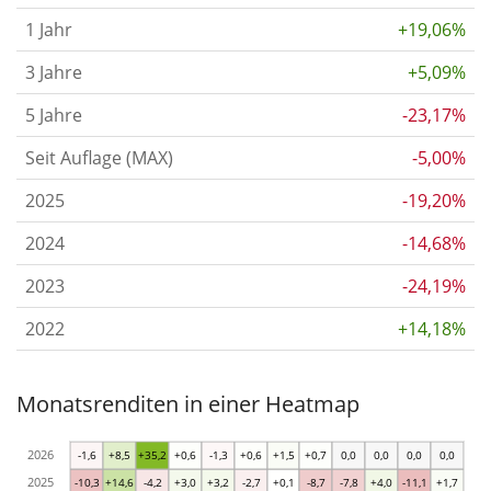
1 Jahr
+19,06%
3 Jahre
+5,09%
5 Jahre
-23,17%
Seit Auflage (MAX)
-5,00%
2025
-19,20%
2024
-14,68%
2023
-24,19%
2022
+14,18%
Monatsrenditen in einer Heatmap
2026
-1,6
+8,5
+35,2
+0,6
-1,3
+0,6
+1,5
+0,7
0,0
0,0
0,0
0,0
2025
-10,3
+14,6
-4,2
+3,0
+3,2
-2,7
+0,1
-8,7
-7,8
+4,0
-11,1
+1,7