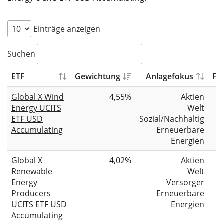
Einträge anzeigen
Suchen
ETF
Gewichtung
Anlagefokus
Fo
Global X Wind
4,55%
Aktien
Energy UCITS
Welt
ETF USD
Sozial/Nachhaltig
Accumulating
Erneuerbare
Energien
Global X
4,02%
Aktien
Renewable
Welt
Energy
Versorger
Producers
Erneuerbare
UCITS ETF USD
Energien
Accumulating