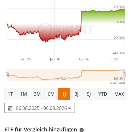
3,8 Mrd. CAD. Die Angaben zum Geschäftsjahresende
20.00%
beziehen sich auf den 31.12.2025. Die
Sektorklassifizierung des Unternehmens basiert auf
0.00%
dem FactSet eigenen RBICS Sektorsystem.
-20.00%
-40.00%
Oct '25
Jan '26
Apr '26
Jul '26
Jan '26
Jul '26
justETF.com
1T
1M
3M
6M
1J
3J
5J
YTD
MAX
06.08.2025 - 06.08.2026
ETF für Vergleich hinzufügen