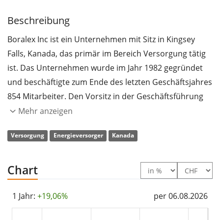
Beschreibung
Boralex Inc ist ein Unternehmen mit Sitz in Kingsey
Falls, Kanada, das primär im Bereich Versorgung tätig
ist. Das Unternehmen wurde im Jahr 1982 gegründet
und beschäftigte zum Ende des letzten Geschäftsjahres
854 Mitarbeiter. Den Vorsitz in der Geschäftsführung
hat Patrick Decostre. Die grössten Anteilseigner sind
Mehr anzeigen
Caisse de dépôt et placement du Québec, RBC Global
Versorgung
Energieversorger
Kanada
Asset Management, Inc. und CI Investments, Inc. Der
Umsatz des Unternehmens zum Ende des letzten
Geschäftsjahres betrug 849 Mio. CAD mit einem
Chart
Gewinn von 7 Mio. CAD. Der Umsatz hat sich
gegenüber dem vorherigen Geschäftsjahr um ,5%
1 Jahr:
+19,06%
per 06.08.2026
verringert. Die derzeitige Marktkapitalisierung beträgt