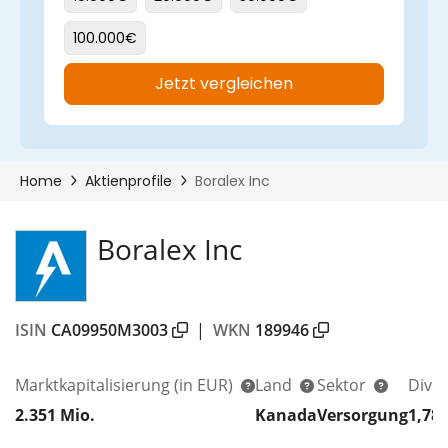
Boralex Inc
ISIN
CA09950M3003
|
WKN
189946
Marktkapitalisierung
(in EUR)
Land
Sektor
Divi
2.351 Mio.
Kanada
Versorgung
1,78