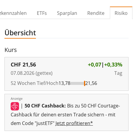
zkennzahlen
ETFs
Sparplan
Rendite
Risiko
Übersicht
Kurs
CHF
21,56
+0,07
|
+0,33%
07.08.2026 (gettex)
Tag
52 Wochen Tief/Hoch
13,78
21,56
Anzeige
|
50 CHF Cashback:
Bis zu 50 CHF Courtage-
Cashback für deinen ersten Trade sichern - mit
dem Code "justETF"
Jetzt profitieren*