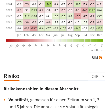
2024
-1,6
-7,5
-1,0
-3,4
+24,3
-3,9
-0,7
-6,9
+10,7
-7,9
-8,5
-4,7
2023
-7,8
-3,1
+11,9
-7,2
-3,0
-3,2
-7,2
-5,0
-8,3
-14,1
+17,8
+6,4
2022
-1,5
+11,2
+10,4
-1,6
+0,1
+8,3
+9,5
+6,8
-15,6
-8,7
-7,1
+5,7
2021
+7,5
-9,0
-6,2
-0,9
-6,0
+2,2
+0,5
-2,0
-1,3
+3,2
-8,2
-6,0
2020
0,0
-10,2
-15,7
+8,6
+7,7
+6,8
+10,9
-1,9
+14,2
+0,8
+7,1
+12,7
Jan
Feb
Mär
Apr
Mai
Jun
Jul
Aug
Sep
Okt
Nov
Dez
-35
-30
-25
-20
-15
-10
-5
0
5
10
15
20
25
30
35
40
justETF.com
Bild
Risiko
Risikokennzahlen in diesem Abschnitt:
Volatilität
, gemessen für einen Zeitraum von 1, 3
und 5 Jahren. Die annualisierte Volatilität spiegelt