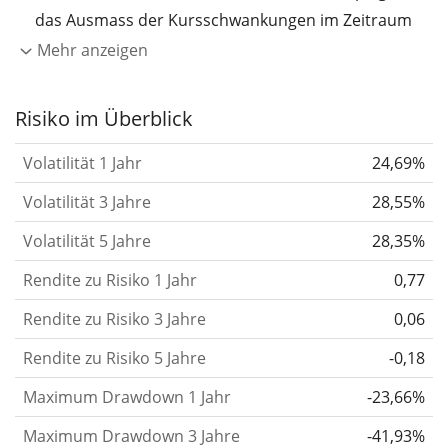
das Ausmass der Kursschwankungen im Zeitraum
eines Jahres wider.
Je höher die Volatilität, desto
Mehr anzeigen
stärker hat sich der Kurs des Wertpapiers (der
Aktie, des ETF, usw.) in der Vergangenheit
Risiko im Überblick
verändert.
Wertpapiere mit höherer Volatilität
Volatilität 1 Jahr
24,69%
gelten im Allgemeinen als risikoreicher. Wir
berechnen die Volatilität auf Basis der Daten der
Volatilität 3 Jahre
28,55%
letzten 1, 3 und 5 Jahre, damit du sehen kannst, ob
Volatilität 5 Jahre
28,35%
die Kursschwankungen im Laufe der Zeit stärker
Rendite zu Risiko 1 Jahr
0,77
oder schwächer wurden. Weitere Informationen
findest du in unserem Artikel:
Volatilität als
Rendite zu Risiko 3 Jahre
0,06
Risikomass
.
Rendite zu Risiko 5 Jahre
-0,18
Rendite pro Risiko
für Zeiträume von 1, 3 und 5
Maximum Drawdown 1 Jahr
-23,66%
Jahren. Diese Kennzahl ist definiert als die
annualisierte (d. h. auf einen Einjahreszeitraum
Maximum Drawdown 3 Jahre
-41,93%