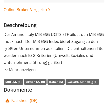
Online-Broker-Vergleich
Beschreibung
Der Amundi Italy MIB ESG UCITS ETF bildet den MIB ESG
Index nach. Der MIB ESG Index bietet Zugang zu den
größten Unternehmen aus Italien. Die enthaltenen Titel
werden nach ESG-Kriterien (Umwelt, Soziales und
00%
Unternehmensführung) gefiltert.
Mehr anzeigen
Die
TER
(Gesamtkostenquote) des ETF liegt bei
0,18%
p.a.
. Der Amundi Italy MIB ESG UCITS ETF ist der einzige
MIB ESG (1)
Aktien (2210)
Italien (5)
Sozial/Nachhaltig (1)
ETF, der den MIB ESG Index nachbildet. Der ETF bildet
Dokumente
die Wertentwicklung des Index durch
vollständige
Factsheet (DE)
Replikation
(Erwerb aller Indexbestandteile) nach. Die