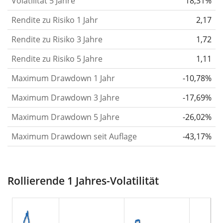
Volatilität 5 Jahre
18,31%
die Kursschwankungen im Laufe der Zeit stärker
Rendite zu Risiko 1 Jahr
oder schwächer wurden. Weitere Informationen
2,17
findest du in unserem Artikel:
Volatilität als
Rendite zu Risiko 3 Jahre
1,72
Risikomaß
.
Rendite zu Risiko 5 Jahre
1,11
Rendite pro Risiko
für Zeiträume von 1, 3 und 5
Maximum Drawdown 1 Jahr
-10,78%
Jahren. Diese Kennzahl ist definiert als die
annualisierte (d. h. auf einen Einjahreszeitraum
Maximum Drawdown 3 Jahre
-17,69%
umgerechnete) historische Rendite geteilt durch die
Maximum Drawdown 5 Jahre
-26,02%
historische annualisierte Volatilität.
Rendite pro
Maximum Drawdown seit Auflage
-43,17%
Risiko setzt die historische Rendite eines
Wertpapiers ins Verhältnis zu seinem
historischen Risiko
und gibt dir einen Hinweis auf
Rollierende 1 Jahres-Volatilität
das Ausmaß der Kursschwankungen, die man in
Kauf nehmen musste, um von der Rendite des
Wertpapiers zu profitieren. Wir berechnen diese