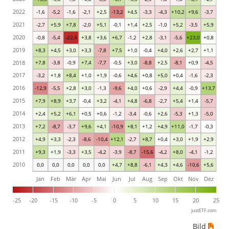
2022
-1,6
-5,2
-1,6
-2,1
+2,5
-13,2
+4,5
-3,3
-4,3
+10,2
+9,6
-3,7
2021
-2,7
+5,9
+7,8
-2,0
+5,1
-0,1
+1,4
+2,5
-1,0
+5,2
-3,5
+5,9
2020
-0,8
-5,4
-22,4
+3,8
+3,6
+6,7
-1,2
+2,8
-3,1
-5,6
+23,0
+0,8
2019
+8,3
+4,5
+3,0
+3,3
-7,8
+7,5
+1,0
-0,4
+4,0
+2,6
+2,7
+1,1
2018
+7,8
-3,8
-0,9
+7,4
-7,7
-0,5
+3,0
-8,8
+2,5
-8,1
+0,9
-4,5
2017
-3,2
+1,8
+8,4
+1,0
+1,9
-0,6
+4,6
+0,8
+5,0
+0,4
-1,6
-2,3
2016
-12,9
-5,5
+2,8
+3,0
-1,3
-9,6
+4,0
+0,6
-2,9
+4,4
-0,9
+13,7
2015
+7,9
+8,9
+3,7
-0,4
+3,2
-4,1
+4,8
-6,8
-2,7
+5,4
+1,4
-5,7
2014
+2,4
+5,2
+6,1
+0,5
+0,6
-1,2
-3,4
-0,6
+2,6
-5,3
+1,3
-5,0
2013
+7,2
-8,7
-3,7
+9,6
+4,1
-10,9
+8,1
+1,2
+4,9
+11,0
-1,7
-0,3
2012
+4,9
+3,3
-2,3
-8,6
-10,4
+12,1
-2,7
+8,7
+0,4
+3,0
+1,9
+2,9
2011
+9,3
+1,9
-3,3
+3,5
-4,2
-3,9
-8,7
-15,6
-4,2
+8,0
-4,1
-1,2
2010
0,0
0,0
0,0
0,0
0,0
+4,7
+8,8
-6,1
+4,3
+4,6
-10,6
+5,6
Jan
Feb
Mär
Apr
Mai
Jun
Jul
Aug
Sep
Okt
Nov
Dez
-25
-20
-15
-10
-5
0
5
10
15
20
25
justETF.com
Bild