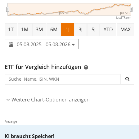
Jan '26
Jul '26
justETF.com
1T
1M
3M
6M
1J
3J
5J
YTD
MAX
05.08.2025 - 05.08.2026
ETF für Vergleich hinzufügen
Weitere Chart-Optionen anzeigen
Anzeige
KI braucht Speicher!