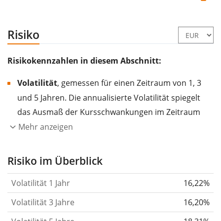
Risiko
Risikokennzahlen in diesem Abschnitt:
Volatilität
, gemessen für einen Zeitraum von 1, 3
und 5 Jahren. Die annualisierte Volatilität spiegelt
das Ausmaß der Kursschwankungen im Zeitraum
eines Jahres wider.
Je höher die Volatilität, desto
Mehr anzeigen
stärker hat sich der Kurs des Wertpapiers (der
Aktie, des ETF, usw.) in der Vergangenheit
Risiko im Überblick
verändert.
Wertpapiere mit höherer Volatilität
Volatilität 1 Jahr
16,22%
gelten im Allgemeinen als risikoreicher. Wir
berechnen die Volatilität auf Basis der Daten der
Volatilität 3 Jahre
16,20%
letzten 1, 3 und 5 Jahre, damit du sehen kannst, ob