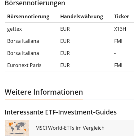
Börsennotierungen
Die Wertentwicklungsangaben für ETFs beinhalten
Ausschüttungen (falls vorhanden).
Börsennotierung
Handelswährung
Ticker
gettex
EUR
X13H
Borsa Italiana
EUR
FMI
Borsa Italiana
EUR
-
Euronext Paris
EUR
FMI
Weitere Informationen
Interessante ETF-Investment-Guides
MSCI World-ETFs im Vergleich