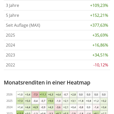
3 Jahre
+109,23%
5 Jahre
+152,21%
Seit Auflage (MAX)
+377,63%
2025
+35,69%
2024
+16,86%
2023
+34,51%
2022
-10,12%
Monatsrenditen in einer Heatmap
2026
+1,0
+3,4
-7,3
+11,1
+6,3
+4,4
-0,7
+2,8
0,0
0,0
0,0
0,0
2025
+7,3
+5,0
-0,4
-0,7
+9,0
-1,0
+2,1
+3,1
+1,8
+0,8
+1,2
+3,2
2024
+1,4
+4,4
+6,9
-0,9
+4,3
-3,6
+2,1
+0,4
-0,8
0,0
-1,4
+3,4
2023
+13,5
+3,0
-1,3
+0,8
-3,3
+8,7
+5,5
-2,9
-1,8
-1,6
+8,1
+2,7