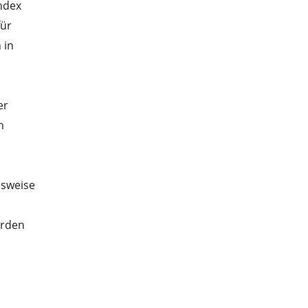
ndex
für
 in
er
m
lsweise
erden