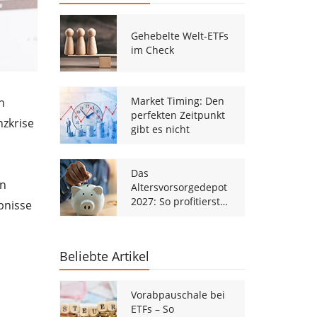
Gehebelte Welt-ETFs
im Check
Market Timing: Den
n
perfekten Zeitpunkt
nzkrise
gibt es nicht
Das
en
Altersvorsorgedepot
2027: So profitierst
bnisse
du von der
staatlichen ETF-
Förderung
Beliebte Artikel
Vorabpauschale bei
ETFs – So