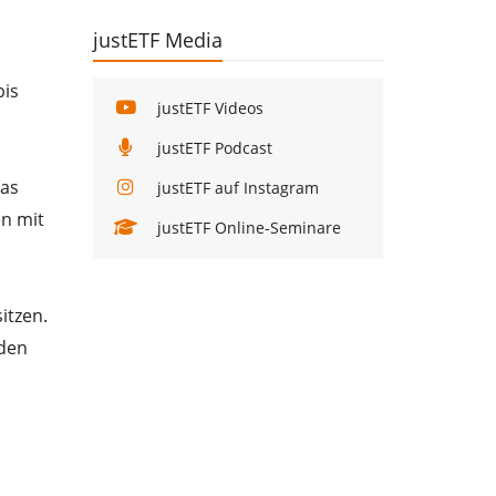
justETF Media
bis
justETF Videos
justETF Podcast
Das
justETF auf Instagram
en mit
justETF Online-Seminare
itzen.
 den