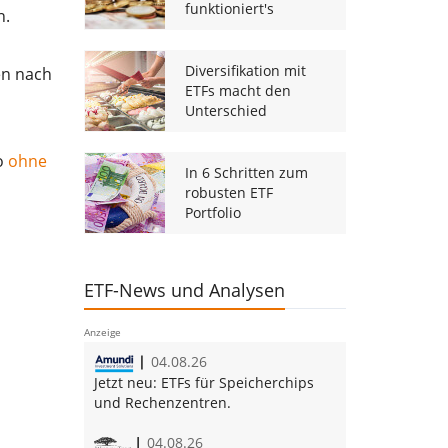
funktioniert's
n.
Diversifikation mit
en nach
ETFs macht den
Unterschied
ro
ohne
In 6 Schritten zum
robusten ETF
Portfolio
ETF-News und Analysen
Anzeige
04.08.26
Jetzt neu:
ETFs für Speicherchips
und Rechenzentren.
04.08.26