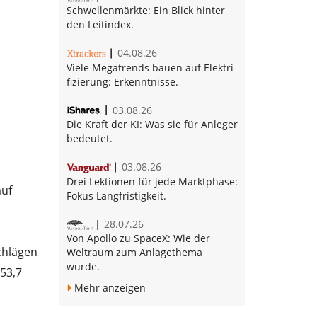
Schwellenmärkte:
Ein Blick hinter
den Leitindex.
04.08.26
Vie­le Me­ga­trends bau­en auf Elek­tri­
fi­zie­rung:
Erkenntnisse.
03.08.26
Die Kraft der KI:
Was sie für Anleger
bedeutet.
03.08.26
Drei Lektionen für jede Marktphase:
auf
Fokus Langfristigkeit.
28.07.26
Von Apollo zu SpaceX:
Wie der
chlägen
Weltraum zum Anlagethema
wurde.
53,7
Mehr anzeigen