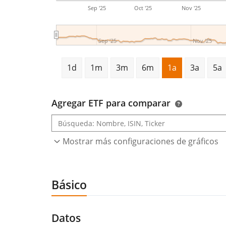
Sep '25
Oct '25
Nov '25
Sep '25
Nov '25
1d
1m
3m
6m
1a
3a
5a
Agregar ETF para comparar
Mostrar más configuraciones de gráficos
Básico
Datos