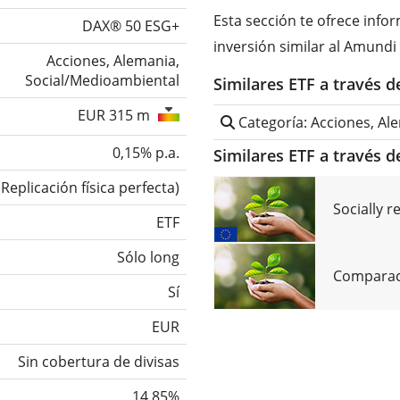
Esta sección te ofrece inf
DAX® 50 ESG+
inversión similar al Amundi 
Acciones, Alemania,
Social/Medioambiental
Similares ETF a través 
EUR 315 m
Categoría: Acciones, Al
0,15% p.a.
Similares ETF a través d
(
Replicación física perfecta
)
Socially 
ETF
Sólo long
Comparaci
Sí
EUR
Sin cobertura de divisas
14,85%