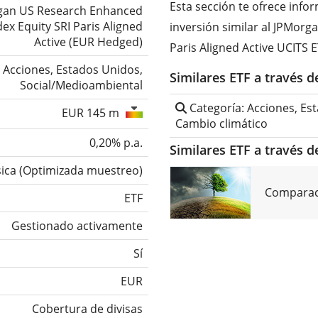
Esta sección te ofrece inf
gan US Research Enhanced
dex Equity SRI Paris Aligned
inversión similar al JPMor
Active (EUR Hedged)
Paris Aligned Active UCITS 
Acciones, Estados Unidos,
Similares ETF a través 
Social/Medioambiental
Categoría: Acciones, Es
EUR 145 m
Cambio climático
0,20% p.a.
Similares ETF a través d
sica
(
Optimizada muestreo
)
Comparaci
ETF
Gestionado activamente
Sí
EUR
Cobertura de divisas