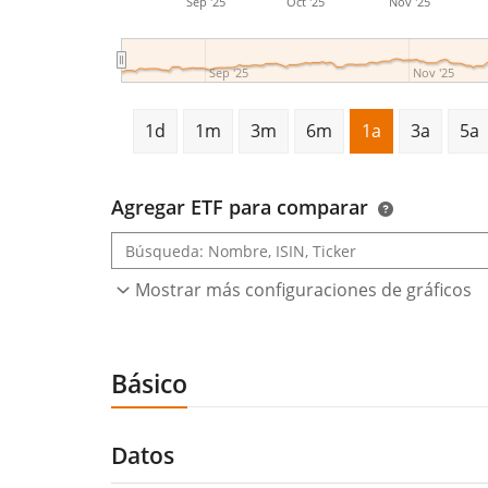
Sep '25
Oct '25
Nov '25
Sep '25
Nov '25
1d
1m
3m
6m
1a
3a
5a
Agregar ETF para comparar
Mostrar más configuraciones de gráficos
Básico
Datos