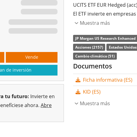
UCITS ETF EUR Hedged (acc) 
El ETF invierte en empresas
generar una rentabilidad su
Muestra más
Overlay ESG Custom. Las ac
JP Morgan US Research Enhanced I
criterios ESG (medioambient
Acciones (2157)
Estados Unidos 
Además, se tienen en cuenta
Cambio climático (51)
Vende
protección del clima. Cobert
Documentos
an de inversión
La
ratio de gastos totales
(
Ficha informativa (ES)
del ETF se
acumulan
y se r
KID (ES)
El JPMorgan US Research En
a tu futuro:
Invierte en
UCITS ETF EUR Hedged (acc)
Muestra más
Benefíciese ahora.
Abre
ETF se
lanzó el 9 de agosto