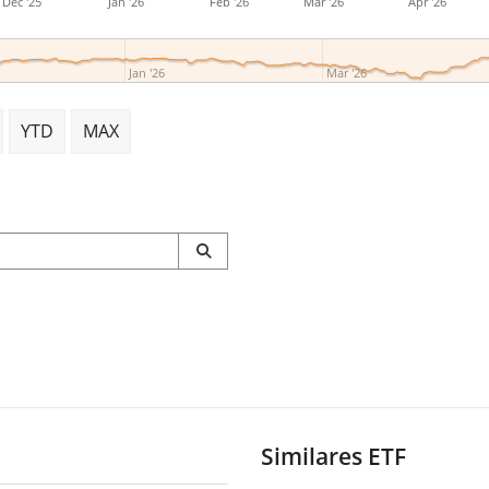
Dec '25
Jan '26
Feb '26
Mar '26
Apr '26
Jan '26
Mar '26
YTD
MAX
Similares ETF