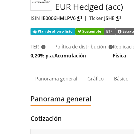
EUR Hedged (acc)
ISIN
IE0006HMLPV6
|
Ticker
JSHE
Plan de ahorro listo
Sostenible
ETF
Estrat
TER
Política de distribución
Replicac
0,20% p.a.
Acumulación
Física
Panorama general
Gráfico
Básico
Panorama general
Cotización