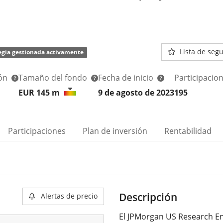
Lista de seg
egia gestionada activamente
ión
Tamaño del fondo
Fecha de inicio
Participacio
EUR 145
m
9 de agosto de 2023
195
Participaciones
Plan de inversión
Rentabilidad
Descripción
Alertas de precio
El JPMorgan US Research En