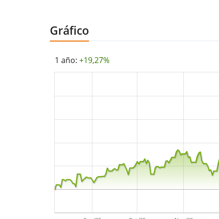
Gráfico
1 año:
+19,27%