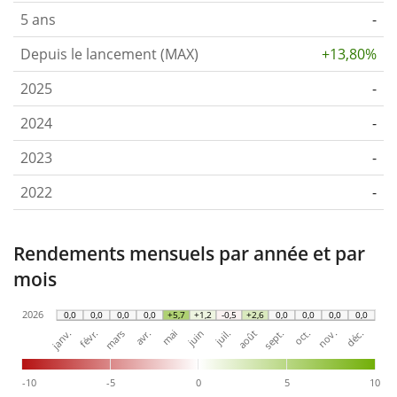
5 ans
-
Depuis le lancement (MAX)
+13,80%
2025
-
2024
-
2023
-
2022
-
Rendements mensuels par année et par
mois
2026
0,0
0,0
0,0
0,0
+5,7
+1,2
-0,5
+2,6
0,0
0,0
0,0
0,0
janv.
avr.
juil.
oct.
mars
juin
sept.
déc.
févr.
mai
août
nov.
-10
-5
0
5
10