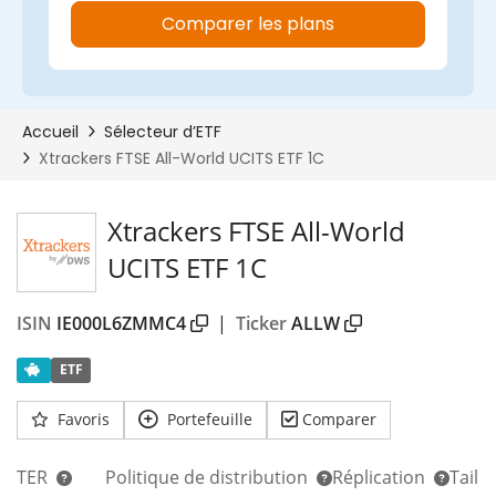
Xtrackers FTSE All-World
UCITS ETF 1C
ISIN
IE000L6ZMMC4
|
Ticker
ALLW
ETF
Favoris
Portefeuille
Comparer
TER
Politique de distribution
Réplication
Taill