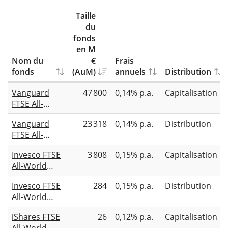
Taille
du
fonds
en M
Nom du
€
Frais
fonds
(AuM)
annuels
Distribution
Vanguard
47 800
0,14% p.a.
Capitalisation
FTSE All-
World UCITS
Vanguard
23 318
0,14% p.a.
Distribution
ETF (USD)
FTSE All-
Accumulating
World UCITS
Invesco FTSE
3 808
0,15% p.a.
Capitalisation
ETF (USD)
All-World
Distributing
UCITS ETF
Invesco FTSE
284
0,15% p.a.
Distribution
All-World
UCITS ETF
iShares FTSE
26
0,12% p.a.
Capitalisation
All-World