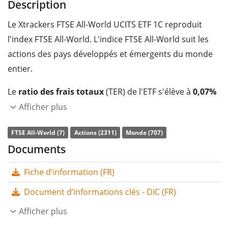
Description
Le Xtrackers FTSE All-World UCITS ETF 1C reproduit
l'index FTSE All-World. L'indice FTSE All-World suit les
actions des pays développés et émergents du monde
entier.
Le
ratio des frais totaux
(TER) de l'ETF s'élève à
0,07%
p.a.
. Le Xtrackers FTSE All-World UCITS ETF 1C est l'ETF
Afficher plus
le moins cher qui suit l'indice FTSE All-World. L'ETF
FTSE All-World (7)
Actions (2311)
Monde (707)
reproduit la performance de l’indice sous-jacent en
Documents
achetant une sélection des composantes les plus
pertinentes de l’indice (technique d’échantillonnage).
Fiche d’information (FR)
Les dividendes de l'ETF sont
capitalisés
et réinvestis
Document d’informations clés - DIC (FR)
dans l'ETF.
Afficher plus
Le Xtrackers FTSE All-World UCITS ETF 1C est un petit