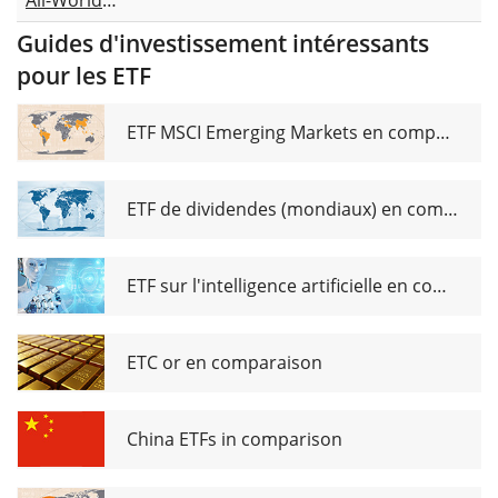
UCITS ETF
Guides d'investissement intéressants
USD (Acc)
pour les ETF
ETF MSCI Emerging Markets en comparaison
ETF de dividendes (mondiaux) en comparaison
ETF sur l'intelligence artificielle en comparaison
ETC or en comparaison
China ETFs in comparison