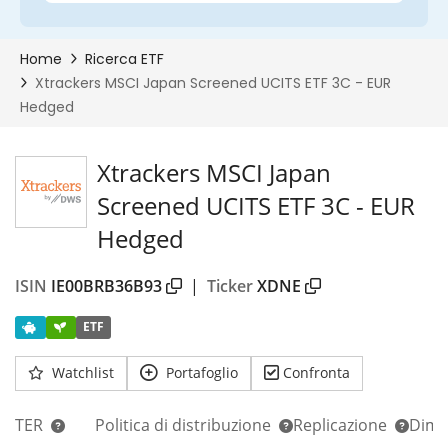
Xtrackers MSCI Japan
Screened UCITS ETF 3C - EUR
Hedged
ISIN
IE00BRB36B93
|
Ticker
XDNE
ETF
Watchlist
Portafoglio
Confronta
TER
Politica di distribuzione
Replicazione
Dim.