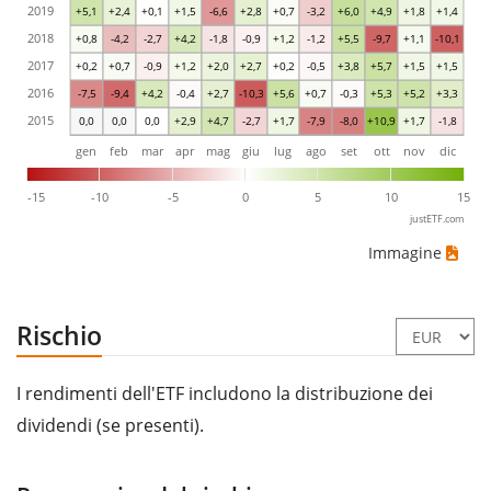
2019
+5,1
+2,4
+0,1
+1,5
-6,6
+2,8
+0,7
-3,2
+6,0
+4,9
+1,8
+1,4
2018
+0,8
-4,2
-2,7
+4,2
-1,8
-0,9
+1,2
-1,2
+5,5
-9,7
+1,1
-10,1
2017
+0,2
+0,7
-0,9
+1,2
+2,0
+2,7
+0,2
-0,5
+3,8
+5,7
+1,5
+1,5
2016
-7,5
-9,4
+4,2
-0,4
+2,7
-10,3
+5,6
+0,7
-0,3
+5,3
+5,2
+3,3
2015
0,0
0,0
0,0
+2,9
+4,7
-2,7
+1,7
-7,9
-8,0
+10,9
+1,7
-1,8
gen
feb
mar
apr
mag
giu
lug
ago
set
ott
nov
dic
-15
-10
-5
0
5
10
15
justETF.com
Immagine
Rischio
I rendimenti dell'ETF includono la distribuzione dei
dividendi (se presenti).