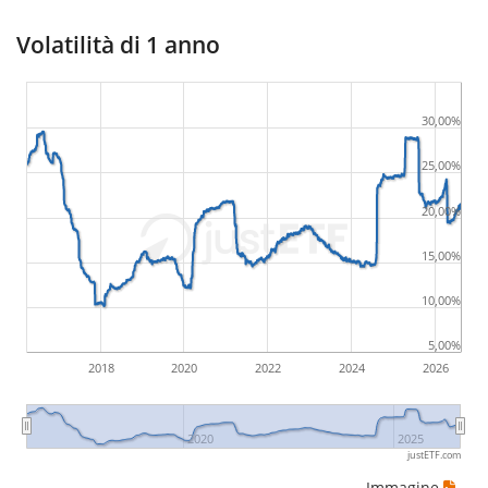
Volatilità di 1 anno
30,00%
25,00%
20,00%
15,00%
10,00%
5,00%
2018
2020
2022
2024
2026
2020
2025
justETF.com
Immagine