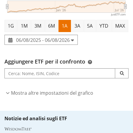
Jan '26
Jul '26
justETF.com
1G
1M
3M
6M
1A
3A
5A
YTD
MAX
06/08/2025 - 06/08/2026
Aggiungere ETF per il confronto
Mostra altre impostazioni del grafico
Notizie ed analisi sugli ETF