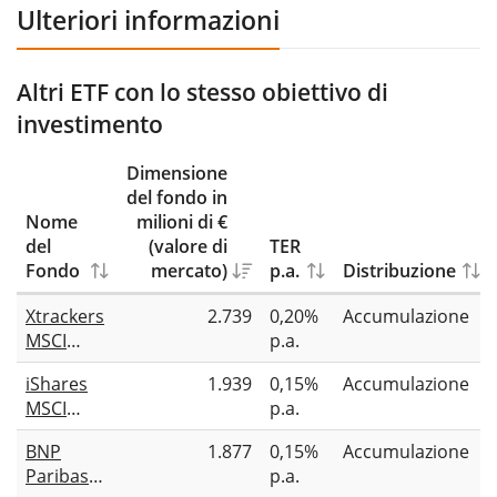
Ulteriori informazioni
Altri ETF con lo stesso obiettivo di
investimento
Dimensione
del fondo in
Nome
milioni di €
del
(valore di
TER
Fondo
mercato)
p.a.
Distribuzione
Xtrackers
2.739
0,20%
Accumulazione
MSCI
p.a.
Japan
iShares
1.939
0,15%
Accumulazione
ESG
MSCI
p.a.
UCITS ETF
Japan
1C
BNP
1.877
0,15%
Accumulazione
Screened
Paribas
p.a.
UCITS ETF