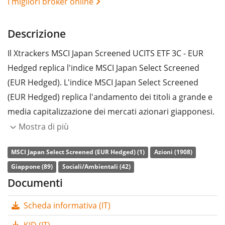
I migliori broker online
Descrizione
Il Xtrackers MSCI Japan Screened UCITS ETF 3C - EUR
Hedged replica l'indice MSCI Japan Select Screened
(EUR Hedged). L'indice MSCI Japan Select Screened
(EUR Hedged) replica l'andamento dei titoli a grande e
media capitalizzazione dei mercati azionari giapponesi.
I titoli inclusi sono selezionati in base a criteri ESG
Mostra di più
(ambientali, sociali e di governance aziendale). Settori e
MSCI Japan Select Screened (EUR Hedged) (1)
Azioni (1908)
società esclusi: armi controverse, tabacco, carbone
Giappone (89)
Sociali/Ambientali (42)
termico, sabbie bituminose, mancata conformità al
Documenti
Global Compact delle Nazioni Unite. Inoltre, l'indice
punta a una riduzione minima del 30% dell'intensità
Scheda informativa (IT)
delle emissioni di carbonio rispetto al suo indice di