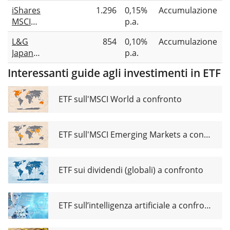
Easy MSCI
USD (Acc)
iShares
1.296
0,15%
Accumulazione
Japan Min
MSCI
p.a.
TE UCITS
Japan CTB
ETF
L&G
854
0,10%
Accumulazione
Enhanced
Japan
p.a.
ESG
Equity
UCITS ETF
Interessanti guide agli investimenti in ETF
UCITS ETF
USD (Acc)
ETF sull'MSCI World a confronto
ETF sull'MSCI Emerging Markets a confronto
ETF sui dividendi (globali) a confronto
ETF sull’intelligenza artificiale a confronto