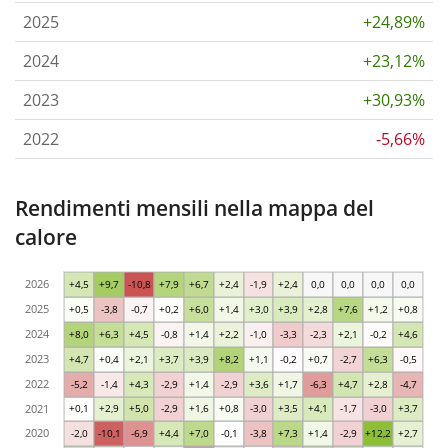
2025
+24,89%
2024
+23,12%
2023
+30,93%
2022
-5,66%
Rendimenti mensili nella mappa del
calore
2026
+4,5
+9,7
-10,8
+7,9
+6,7
+2,4
-1,9
+2,4
0,0
0,0
0,0
0,0
2025
+0,5
-3,8
-0,7
+0,2
+6,0
+1,4
+3,0
+3,9
+2,8
+7,6
+1,2
+0,8
2024
+8,0
+6,3
+4,5
-0,8
+1,4
+2,2
-1,0
-3,3
-2,3
+2,1
-0,2
+4,6
2023
+4,7
+0,4
+2,1
+3,7
+3,9
+8,2
+1,1
-0,2
+0,7
-2,7
+6,3
-0,5
2022
-5,2
-1,4
+4,3
-2,9
+1,4
-2,9
+3,6
+1,7
-6,3
+4,7
+2,8
-4,7
2021
+0,1
+2,9
+5,0
-2,9
+1,6
+0,8
-3,0
+3,5
+4,1
-1,7
-3,0
+3,7
2020
-2,0
-10,1
-6,9
+4,4
+7,0
-0,1
-3,8
+7,3
+1,4
-2,9
+12,2
+2,7