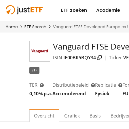
Vanguard FTSE Deve
ISIN
IE00BK5BQY34
|
Ticker
VE
ETF
TER
Distributiebeleid
Replicatie
Fo
0,10% p.a.
Accumulerend
Fysiek
EU
Overzicht
Grafiek
Basis
Bedrijve