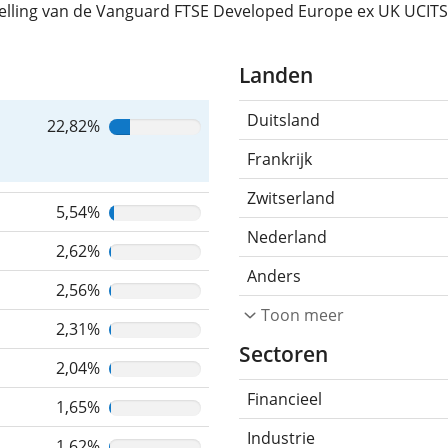
telling van de Vanguard FTSE Developed Europe ex UK UCITS
Landen
Duitsland
22,82%
Frankrijk
Zwitserland
5,54%
Nederland
2,62%
Anders
2,56%
Toon meer
2,31%
Sectoren
2,04%
Financieel
1,65%
Industrie
1,62%