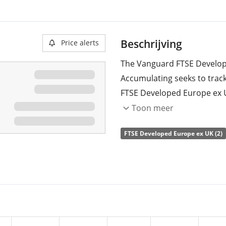
Beschrijving
Price alerts
The Vanguard FTSE Develop
Accumulating seeks to trac
FTSE Developed Europe ex U
developed countries in Eur
Toon meer
The ETF's
TER
(total expens
FTSE Developed Europe ex UK (2)
FTSE Developed Europe ex U
cheapest ETF that tracks t
replicates the performance 
(buying all the index consti
accumulated
and reinveste
The Vanguard FTSE Develop