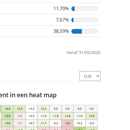
11,70%
7,67%
38,59%
Vanaf 31/05/2026
nt in een heat map
+4,0
+3,3
+0,3
+2,2
0,0
0,0
0,0
0,0
+5,0
-1,2
+0,2
+1,0
+1,8
+2,4
+1,0
+2,9
+3,8
-1,1
+0,7
+1,7
-0,3
-3,4
+0,2
-0,3