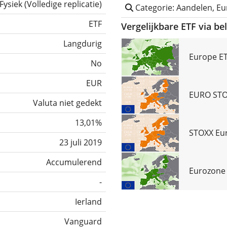
Fysiek
(
Volledige replicatie
)
Categorie: Aandelen, E
ETF
Vergelijkbare ETF via be
Langdurig
Europe ET
No
EUR
EURO STO
Valuta niet gedekt
13,01%
STOXX Eur
23 juli 2019
Accumulerend
Eurozone 
-
Ierland
Vanguard