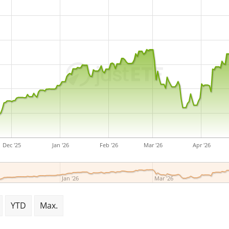
Accumulating is a very larg
management
. The ETF wa
Ierland
.
Dec '25
Jan '26
Feb '26
Mar '26
Apr '26
Jan '26
Mar '26
YTD
Max.