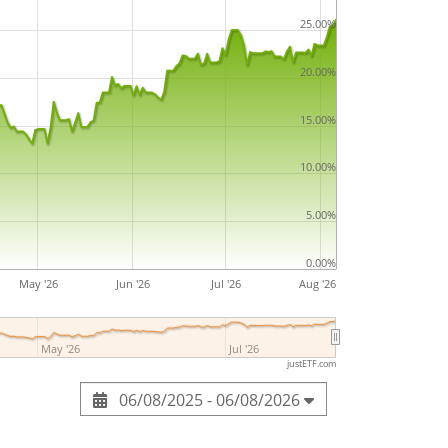
25.00%
e ETF with
1.466m Euro assets under
s
launched on 23 juli 2019
and is
domiciled in
20.00%
15.00%
10.00%
5.00%
0.00%
May '26
Jun '26
Jul '26
Aug '26
May '26
Jul '26
justETF.com
06/08/2025 - 06/08/2026