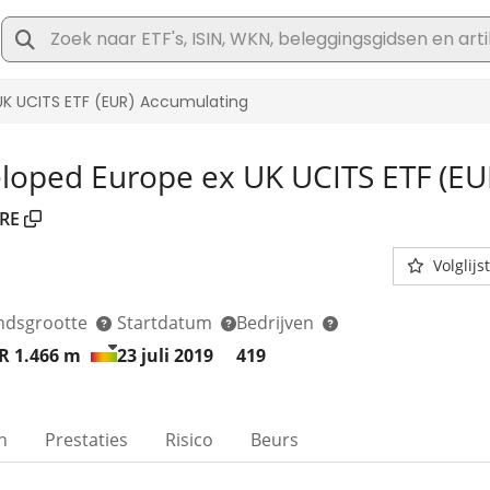
loped Europe ex UK UCITS ETF (EU
RE
Volglijst
ndsgrootte
Startdatum
Bedrijven
R 1.466
m
23 juli 2019
419
n
Prestaties
Risico
Beurs