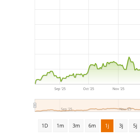
Sep '25
Oct '25
Nov '25
Sep '25
Nov '25
1D
1m
3m
6m
1j
3j
5j