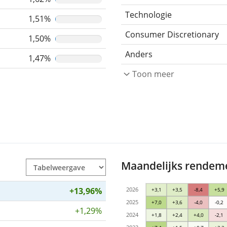
Technologie
1,51%
Consumer Discretionary
1,50%
Anders
1,47%
Toon meer
Maandelijks rendeme
+13,96%
2026
+3,1
+3,5
-8,4
+5,9
2025
+7,0
+3,6
-4,0
-0,2
+1,29%
2024
+1,8
+2,4
+4,0
-2,1