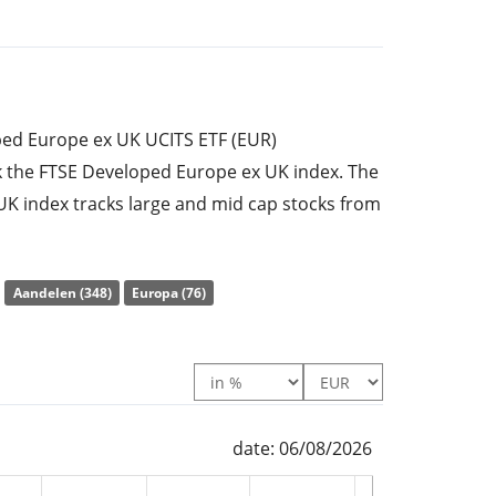
ed Europe ex UK UCITS ETF (EUR)
k the FTSE Developed Europe ex UK index. The
K index tracks large and mid cap stocks from
ope excluding the UK.
e ratio) amounts to
0,10% p.a.
. The Vanguard
Aandelen (348)
Europa (76)
K UCITS ETF (EUR) Accumulating is the
he FTSE Developed Europe ex UK index. The ETF
of the underlying index by
full replication
tuents). The dividends in the ETF are
d in the ETF.
date: 06/08/2026
ed Europe ex UK UCITS ETF (EUR)