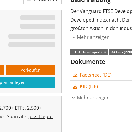
Der Vanguard FTSE Develop
Developed Index nach. Der 
größten Aktien in den Indus
Mehr anzeigen
Die
TER
(Gesamtkostenquote
FTSE Developed World UCITS
FTSE Developed (3)
Aktien (220
Developed Index nachbildet
Dokumente
Index durch ein
Sampling-
Verkaufen
Factsheet (DE)
Indexbestandteile) nach. D
plan anlegen
thesauriert
(in den ETF rein
KID (DE)
Der Vanguard FTSE Develope
Mehr anzeigen
ETF mit
5.870 Mio. Euro F
2.700+ ETFs, 2.500+
September 2019 in Irland 
her Sparrate.
Jetzt Depot