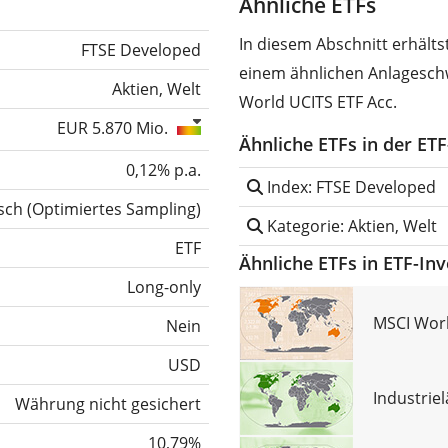
Ähnliche ETFs
In diesem Abschnitt erhält
FTSE Developed
einem ähnlichen Anlagesch
Aktien, Welt
World UCITS ETF Acc.
EUR 5.870 Mio.
Ähnliche ETFs in der ET
0,12% p.a.
Index: FTSE Developed
sch
(
Optimiertes Sampling
)
Kategorie: Aktien, Welt
ETF
Ähnliche ETFs in ETF-In
Long-only
MSCI Worl
Nein
USD
Industrie
Währung nicht gesichert
10,79%