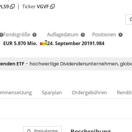
PLS9
|
Ticker
VGVF
Fondsgröße
Auflagedatum
Positionen
EUR 5.870
Mio.
24. September 2019
1.984
ammensetzung
Sparplan
Ordergebühren
Rendit
Beschreibung
Preisalarme