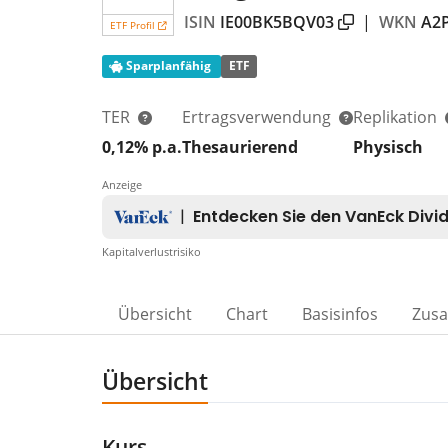
ISIN
IE00BK5BQV03
|
WKN
A2
ETF Profil
Sparplanfähig
ETF
TER
Ertragsverwendung
Replikation
0,12% p.a.
Thesaurierend
Physisch
Anzeige
Kapitalverlustrisiko
Übersicht
Chart
Basisinfos
Zus
Übersicht
Kurs