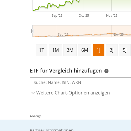
Sep '25
Oct '25
Nov '25
Sep '25
Nov '25
1T
1M
3M
6M
1J
3J
5J
ETF für Vergleich hinzufügen
Weitere Chart-Optionen anzeigen
Anzeige
Partner Informationen