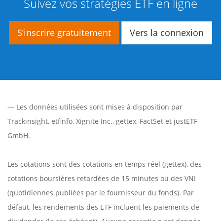
Suivez vos stratégies ETF en ligne
S’inscrire gratuitement
Vers la connexion
— Les données utilisées sont mises à disposition par
Trackinsight
,
etfinfo
,
Xignite Inc.
,
gettex
,
FactSet
et justETF
GmbH.
Les cotations sont des cotations en temps réel (gettex), des
cotations boursières retardées de 15 minutes ou des VNI
(quotidiennes publiées par le fournisseur du fonds). Par
défaut, les rendements des ETF incluent les paiements de