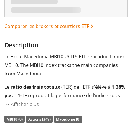
Comparer les brokers et courtiers ETF
Description
Le Expat Macedonia MBI10 UCITS ETF reproduit l'index
MBI10. The MBI10 index tracks the main companies
from Macedonia.
Le
ratio des frais totaux
(TER) de l'ETF s'élève à
1,38%
p.a.
. L'ETF reproduit la performance de l’indice sous-
jacent en achetant toutes les composantes de l’indice
Afficher plus
(réplication complète). Les dividendes de l'ETF sont
MBI10 (0)
Actions (349)
Macédonie (0)
capitalisés
et réinvestis dans l'ETF.