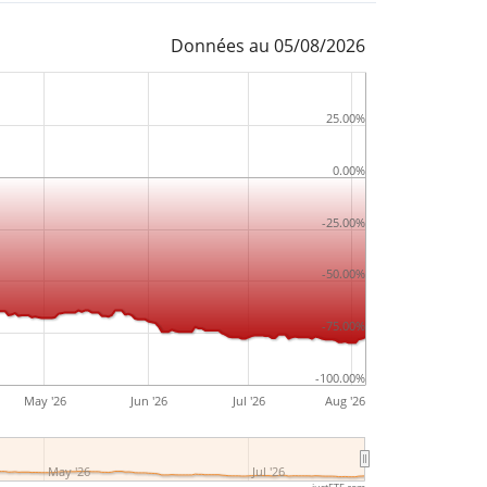
Données au 05/08/2026
25.00%
0.00%
-25.00%
-50.00%
-75.00%
-100.00%
May '26
Jun '26
Jul '26
Aug '26
May '26
Jul '26