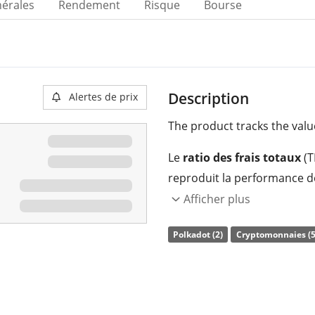
nérales
Rendement
Risque
Bourse
Description
Alertes de prix
The product tracks the valu
Le
ratio des frais totaux
(T
reproduit la performance d
obligation adossée à des act
Afficher plus
physique
de la cryptomonn
Polkadot (2)
Cryptomonnaies (5
Le AMINA Polkadot ETP est 
à hauteur de 0 M d'EUR
. L
domicilié en Suisse
.