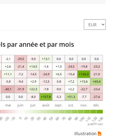
 par année et par mois
-2,1
-29,5
-9,0
+13,1
0,0
0,0
0,0
0,0
+2,6
-21,4
+14,5
-1,6
+1,0
-24,5
-19,8
-23,2
+11,1
-7,2
-14,5
-24,9
+6,5
-10,4
+126,3
-21,0
-5,8
-9,4
+2,9
-12,5
-5,8
+7,2
+15,6
+60,4
-40,1
-31,9
+22,3
-7,8
-9,0
+2,2
-22,7
-23,4
0,0
0,0
-8,0
+107,8
-5,3
+51,3
-7,7
-27,4
mai
juin
juil.
août
sept.
oct.
nov.
déc.
-10
120
-20
110
30
100
90
80
70
60
50
40
30
20
10
0
130
justETF.com
Illustration