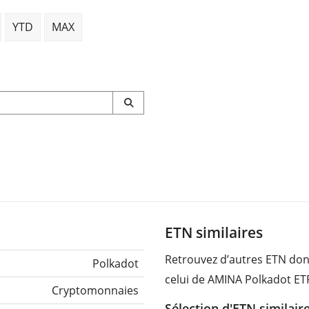
YTD
MAX
ETN similaires
Retrouvez d’autres ETN dont
Polkadot
celui de AMINA Polkadot ET
Cryptomonnaies
Sélection d'ETN similair