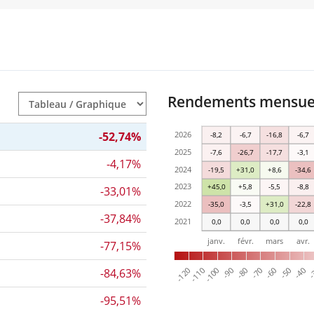
Rendements mensuels
-52,74%
2026
-8,2
-6,7
-16,8
-6,7
2025
-7,6
-26,7
-17,7
-3,1
-4,17%
2024
-19,5
+31,0
+8,6
-34,6
2023
+45,0
+5,8
-5,5
-8,8
-33,01%
2022
-35,0
-3,5
+31,0
-22,8
-37,84%
2021
0,0
0,0
0,0
0,0
janv.
févr.
mars
avr.
-77,15%
-
-40
-50
-60
-70
-80
-90
-100
-110
-120
-84,63%
-95,51%