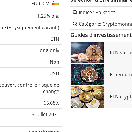
EUR 0 M
Indice : Polkadot
1,25% p.a.
Catégorie: Cryptomonn
que
(
Physiquement garanti
)
Guides d’investissement 
ETN
Long-only
ETN sur l
Non
USD
Ethereum
ouvert contre le risque de
change
ETN cryp
66,68%
6 juillet 2021