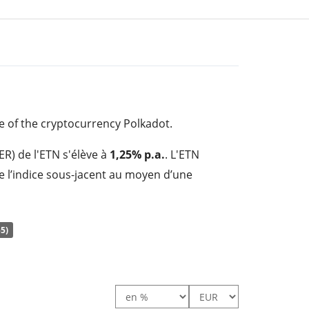
e of the cryptocurrency Polkadot.
ER) de l'ETN s'élève à
1,25% p.a.
. L'ETN
e l’indice sous-jacent au moyen d’une
ifs qui est garantie par la
détention
aie.
5)
un très petit ETN avec des
actifs sous gestion
'ETN a été
lancé le 6 juillet 2021
et est