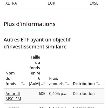
XETRA
EUR
EXSE
Plus d'informations
Autres ETF ayant un objectif
d'investissement similaire
Taille
du
fonds
Nom
en M
du
€
Frais
fonds
(AuM)
annuels
Distribution
Ré
Amundi
605
0,40% p.a.
Distribution
C
MSCI EMU
Small Cap