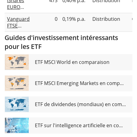
iShares
473
0,40% p.a.
Distribution
Éc
ESG Broad
EURO
Transition
STOXX
UCITS ETF
Vanguard
0
0,19% p.a.
Distribution
C
Small
Dist
FTSE
UCITS ETF
Developed
Guides d'investissement intéressants
Europe
pour les ETF
Small-Cap
UCITS ETF
EUR Dist
ETF MSCI World en comparaison
ETF MSCI Emerging Markets en comparaison
ETF de dividendes (mondiaux) en comparaison
ETF sur l'intelligence artificielle en comparaison