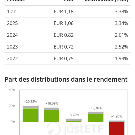
1 an
EUR 1,18
3,38%
2025
EUR 1,06
3,34%
2024
EUR 0,82
2,61%
2023
EUR 0,72
2,52%
2022
EUR 0,75
1,93%
Part des distributions dans le rendement
40%
+20,38%
+20,38%
+18,09%
+18,09%
20%
+12,36%
+12,36%
+3,74%
+3,74%
+1,93%
+1,93%
0%