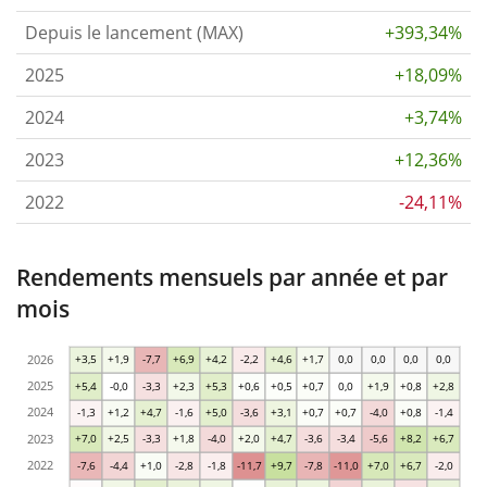
Depuis le lancement (MAX)
+393,34%
2025
+18,09%
2024
+3,74%
2023
+12,36%
2022
-24,11%
Rendements mensuels par année et par
mois
2026
+3,5
+1,9
-7,7
+6,9
+4,2
-2,2
+4,6
+1,7
0,0
0,0
0,0
0,0
2025
+5,4
-0,0
-3,3
+2,3
+5,3
+0,6
+0,5
+0,7
0,0
+1,9
+0,8
+2,8
2024
-1,3
+1,2
+4,7
-1,6
+5,0
-3,6
+3,1
+0,7
+0,7
-4,0
+0,8
-1,4
2023
+7,0
+2,5
-3,3
+1,8
-4,0
+2,0
+4,7
-3,6
-3,4
-5,6
+8,2
+6,7
2022
-7,6
-4,4
+1,0
-2,8
-1,8
-11,7
+9,7
-7,8
-11,0
+7,0
+6,7
-2,0