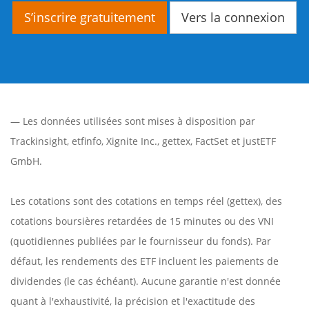
S’inscrire gratuitement
Vers la connexion
— Les données utilisées sont mises à disposition par
Trackinsight
,
etfinfo
,
Xignite Inc.
,
gettex
,
FactSet
et justETF
GmbH.
Les cotations sont des cotations en temps réel (gettex), des
cotations boursières retardées de 15 minutes ou des VNI
(quotidiennes publiées par le fournisseur du fonds). Par
défaut, les rendements des ETF incluent les paiements de
dividendes (le cas échéant). Aucune garantie n'est donnée
quant à l'exhaustivité, la précision et l'exactitude des