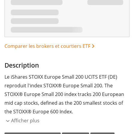
Comparer les brokers et courtiers ETF
Description
Le iShares STOXX Europe Small 200 UCITS ETF (DE)
reproduit l'index STOXX® Europe Small 200. The
STOXX® Europe Small 200 index tracks 200 European
mid cap stocks, defined as the 200 smallest stocks of
the STOXX® Europe 600 Index.
Afficher plus
Le
ratio des frais totaux
(TER) de l'ETF s'élève à
0,20%
p.a.
. L'ETF reproduit la performance de l’indice sous-