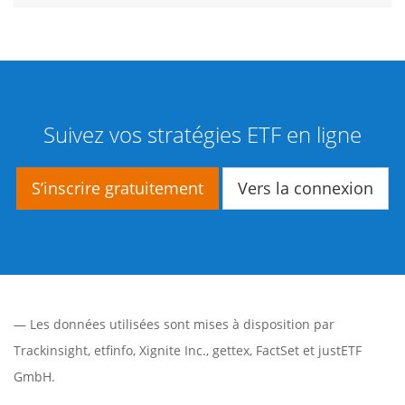
Suivez vos stratégies ETF en ligne
S’inscrire gratuitement
Vers la connexion
— Les données utilisées sont mises à disposition par
Trackinsight
,
etfinfo
,
Xignite Inc.
,
gettex
,
FactSet
et justETF
GmbH.