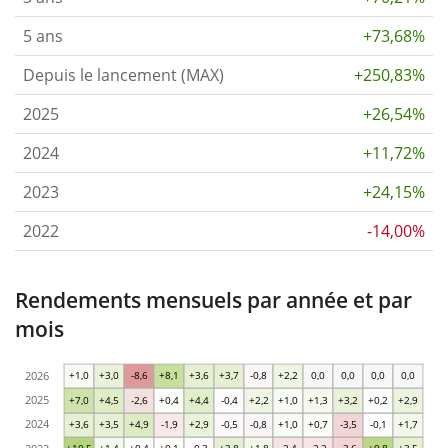
5 ans
+73,68%
Depuis le lancement (MAX)
+250,83%
2025
+26,54%
2024
+11,72%
2023
+24,15%
2022
-14,00%
Rendements mensuels par année et par
mois
2026
+1,0
+3,0
-8,6
+8,1
+3,6
+3,7
-0,8
+2,2
0,0
0,0
0,0
0,0
2025
+7,0
+4,5
-2,6
+0,4
+4,4
-0,4
+2,2
+1,0
+1,3
+3,2
+0,2
+2,9
2024
+3,6
+3,5
+4,9
-1,9
+2,9
-0,5
-0,8
+1,0
+0,7
-3,5
-0,1
+1,7
+10,5
+1,4
+0,4
+0,1
-0,3
+3,8
+1,8
-2,4
-2,2
-3,6
+9,8
+3,5