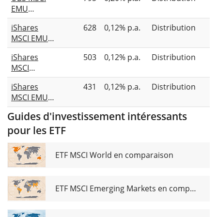
Enhanced
EMU
ESG UCITS
Socially
ETF EUR
iShares
628
0,12% p.a.
Distribution
Responsible
(Dist)
MSCI EMU
UCITS ETF
Screened
EUR dis
iShares
503
0,12% p.a.
Distribution
UCITS ETF
MSCI
EUR (Dist)
Europe
iShares
431
0,12% p.a.
Distribution
Screened
MSCI EMU
UCITS ETF
CTB
EUR (Dist)
Guides d'investissement intéressants
Enhanced
pour les ETF
ESG UCITS
ETF EUR
(Dist)
ETF MSCI World en comparaison
ETF MSCI Emerging Markets en comparaison