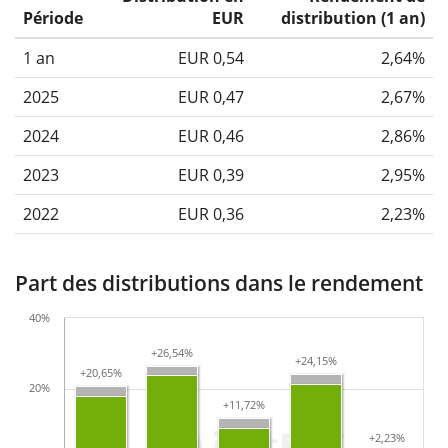
Période
EUR
distribution (1 an)
1 an
EUR 0,54
2,64%
2025
EUR 0,47
2,67%
2024
EUR 0,46
2,86%
2023
EUR 0,39
2,95%
2022
EUR 0,36
2,23%
Part des distributions dans le rendement
40%
+26,54%
+26,54%
+24,15%
+24,15%
+20,65%
+20,65%
20%
+11,72%
+11,72%
+2,23%
+2,23%