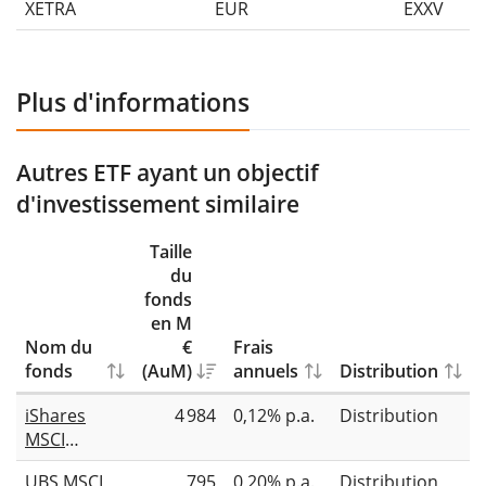
XETRA
EUR
EXXV
Plus d'informations
Autres ETF ayant un objectif
d'investissement similaire
Taille
du
fonds
en M
Nom du
€
Frais
fonds
(AuM)
annuels
Distribution
iShares
4 984
0,12% p.a.
Distribution
MSCI
Europe CTB
UBS MSCI
795
0,20% p.a.
Distribution