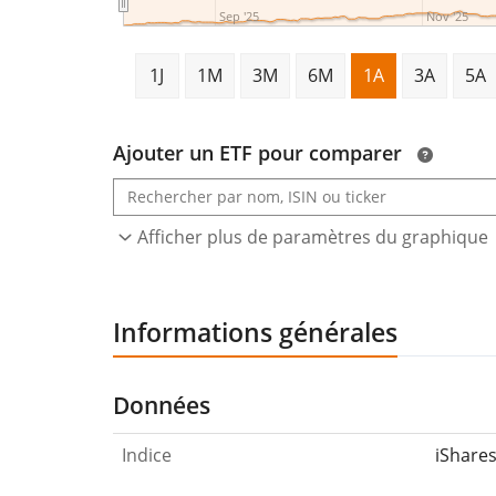
Sep '25
Nov '25
1J
1M
3M
6M
1A
3A
5A
Ajouter un ETF pour comparer
Afficher plus de paramètres du graphique
Informations générales
Données
Indice
iShare