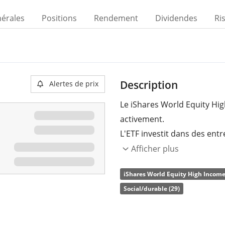
nérales
Positions
Rendement
Dividendes
Ri
Description
Alertes de prix
Le iShares World Equity Hig
activement.
L'ETF investit dans des en
entier. La sélection des tit
Afficher plus
quantitatifs (mathématiques
iShares World Equity High Income 
outre, l'ETF vise à génére
Social/durable (29)
options d'achat et en achet
d'actions de grandes et mo
développés.