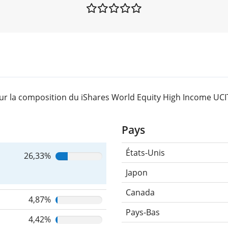
ur la composition du iShares World Equity High Income UCIT
Pays
États-Unis
26,33%
Japon
Canada
4,87%
Pays-Bas
4,42%