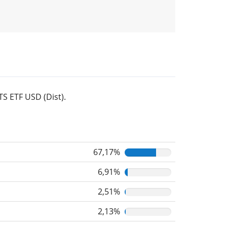
S ETF USD (Dist).
67,17%
6,91%
2,51%
2,13%