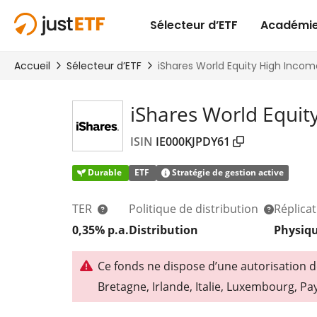
iShares World Equit
ISIN
IE000KJPDY61
Durable
ETF
Stratégie de gestion active
TER
Politique de distribution
Réplica
0,35% p.a.
Distribution
Physiq
Ce fonds ne dispose d’une autorisation 
Bretagne, Irlande, Italie, Luxembourg, P