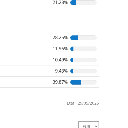
21,28%
28,25%
11,96%
10,49%
9,43%
39,87%
État : 29/05/2026