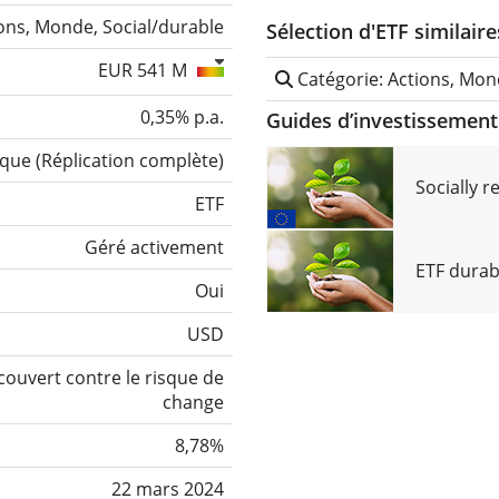
ons, Monde, Social/durable
Sélection d'ETF similaire
EUR 541 M
Catégorie: Actions, Mon
0,35% p.a.
Guides d’investissement 
ique
(
Réplication complète
)
Socially 
ETF
Géré activement
ETF durab
Oui
USD
ouvert contre le risque de
change
8,78%
22 mars 2024