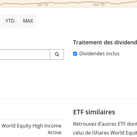
Jan '26
Mar '26
YTD
MAX
Traitement des dividen
Dividendes inclus
ETF similaires
Retrouvez d’autres ETF dont
s World Equity High Income
Active
celui de iShares World Equi