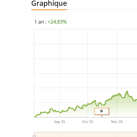
Graphique
1 an :
+24,83%
D
Sep '25
Oct '25
Nov '25