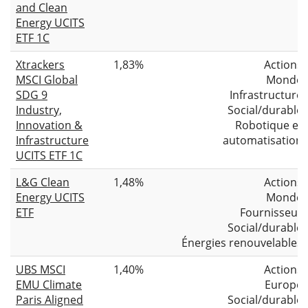
and Clean
Energy UCITS
ETF 1C
Xtrackers
1,83%
Actions
MSCI Global
Monde
SDG 9
Infrastructure
Industry,
Social/durable
Innovation &
Robotique et
Infrastructure
automatisation
UCITS ETF 1C
L&G Clean
1,48%
Actions
Energy UCITS
Monde
ETF
Fournisseur
Social/durable
Énergies renouvelables
UBS MSCI
1,40%
Actions
EMU Climate
Europe
Paris Aligned
Social/durable