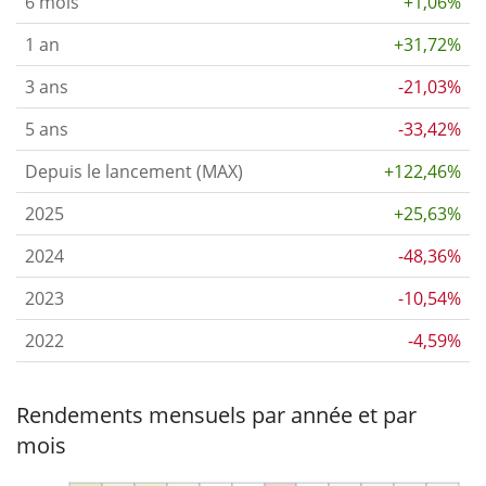
6 mois
+1,06%
1 an
+31,72%
3 ans
-21,03%
5 ans
-33,42%
Depuis le lancement (MAX)
+122,46%
2025
+25,63%
2024
-48,36%
2023
-10,54%
2022
-4,59%
Rendements mensuels par année et par
mois