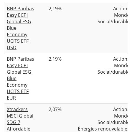
BNP Paribas
2,19%
Actions
Easy ECPI
Monde
Global ESG
Social/durable
Blue
Economy
UCITS ETF
USD
BNP Paribas
2,19%
Actions
Easy ECPI
Monde
Global ESG
Social/durable
Blue
Economy
UCITS ETF
EUR
Xtrackers
2,07%
Actions
MSCI Global
Monde
SDG 7
Social/durable
Affordable
Énergies renouvelables