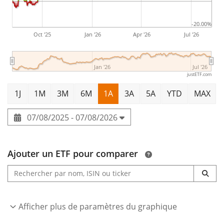
-20.00%
Oct '25
Jan '26
Apr '26
Jul '26
Jan '26
Jul '26
justETF.com
1J
1M
3M
6M
1A
3A
5A
YTD
MAX
07/08/2025 - 07/08/2026
Ajouter un ETF pour comparer
Afficher plus de paramètres du graphique