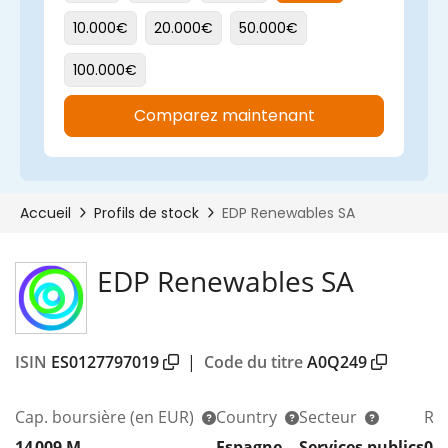
EDP Renewables SA
ISIN
ES0127797019
|
Code du titre
A0Q249
Cap. boursière
(en EUR)
Country
Secteur
Re
14 009 M
Espagne
Services publics
0,