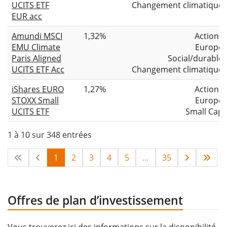
UCITS ETF
Changement climatique
EUR acc
Amundi MSCI
1,32%
Actions
EMU Climate
Europe
Paris Aligned
Social/durable
UCITS ETF Acc
Changement climatique
iShares EURO
1,27%
Actions
STOXX Small
Europe
UCITS ETF
Small Cap
1 à 10 sur 348 entrées
1
2
3
4
5
…
35
Offres de plan d’investissement
Vous trouverez ici des informations sur la disponibilité