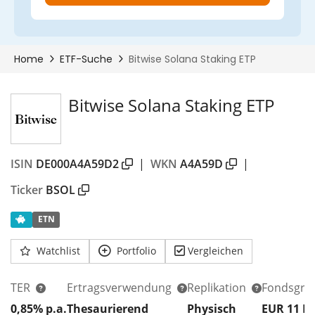
Bitwise Solana Staking ETP
ISIN
DE000A4A59D2
|
WKN
A4A59D
|
Ticker
BSOL
ETN
Watchlist
Portfolio
Vergleichen
TER
Ertragsverwendung
Replikation
Fondsgrö
0,85% p.a.
Thesaurierend
Physisch
EUR 11
M