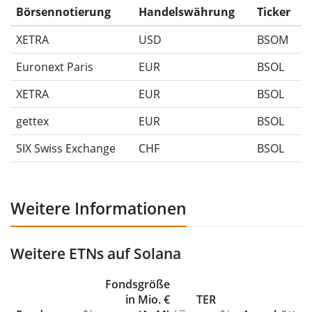
Ausschüttungen (falls vorhanden).
Börsennotierung
Handelswährung
Ticker
XETRA
USD
BSOM
Euronext Paris
EUR
BSOL
XETRA
EUR
BSOL
gettex
EUR
BSOL
SIX Swiss Exchange
CHF
BSOL
Weitere Informationen
Weitere ETNs auf Solana
Fondsgröße
in Mio. €
TER