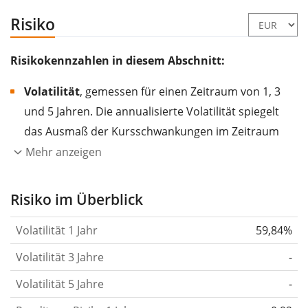
Risiko
Risikokennzahlen in diesem Abschnitt:
Volatilität
, gemessen für einen Zeitraum von 1, 3
und 5 Jahren. Die annualisierte Volatilität spiegelt
das Ausmaß der Kursschwankungen im Zeitraum
eines Jahres wider.
Je höher die Volatilität, desto
Mehr anzeigen
stärker hat sich der Kurs des Wertpapiers (der
Aktie, des ETF, usw.) in der Vergangenheit
Risiko im Überblick
verändert.
Wertpapiere mit höherer Volatilität
Volatilität 1 Jahr
59,84%
gelten im Allgemeinen als risikoreicher. Wir
berechnen die Volatilität auf Basis der Daten der
Volatilität 3 Jahre
-
letzten 1, 3 und 5 Jahre, damit du sehen kannst, ob
Volatilität 5 Jahre
-
die Kursschwankungen im Laufe der Zeit stärker