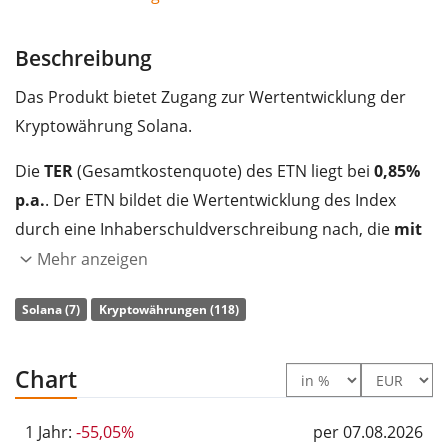
Beschreibung
Das Produkt bietet Zugang zur Wertentwicklung der
Kryptowährung Solana.
Die
TER
(Gesamtkostenquote) des ETN liegt bei
0,85%
p.a.
. Der ETN bildet die Wertentwicklung des Index
durch eine Inhaberschuldverschreibung nach, die
mit
entsprechenden Krypto-Beständen besichert
ist.
Mehr anzeigen
Der Bitwise Solana Staking ETP ist ein sehr kleiner ETN
Solana (7)
Kryptowährungen (118)
mit
11 Mio. Euro Fondsvolumen
. Der ETN wurde
am
11. Dezember 2024 in Deutschland aufgelegt
.
Chart
1 Jahr:
-55,05%
per 07.08.2026