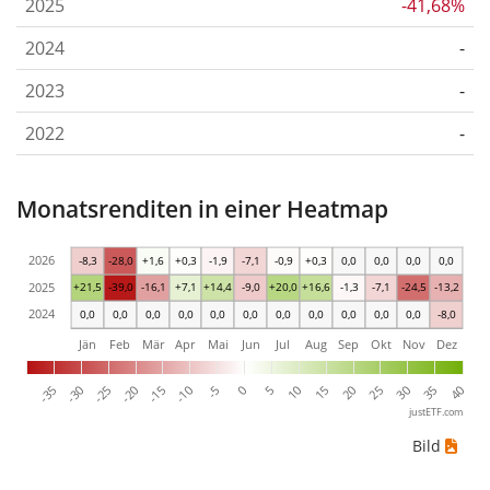
2025
-41,68%
2024
-
2023
-
2022
-
Monatsrenditen in einer Heatmap
2026
-8,3
-28,0
+1,6
+0,3
-1,9
-7,1
-0,9
+0,3
0,0
0,0
0,0
0,0
2025
+21,5
-39,0
-16,1
+7,1
+14,4
-9,0
+20,0
+16,6
-1,3
-7,1
-24,5
-13,2
2024
0,0
0,0
0,0
0,0
0,0
0,0
0,0
0,0
0,0
0,0
0,0
-8,0
Jän
Feb
Mär
Apr
Mai
Jun
Jul
Aug
Sep
Okt
Nov
Dez
-35
-30
-25
-20
-15
-10
-5
0
5
10
15
20
25
30
35
40
justETF.com
Bild