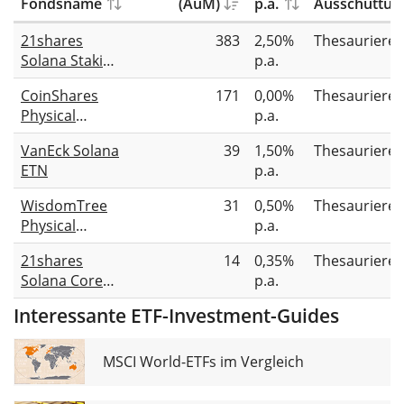
Fondsname
(AuM)
p.a.
Ausschüttun
21shares
383
2,50%
Thesauriere
Solana Staking
p.a.
ETP
CoinShares
171
0,00%
Thesauriere
Physical
p.a.
Staked Solana
VanEck Solana
39
1,50%
Thesauriere
ETN
p.a.
WisdomTree
31
0,50%
Thesauriere
Physical
p.a.
Solana
21shares
14
0,35%
Thesauriere
Solana Core
p.a.
Staking ETP
Interessante ETF-Investment-Guides
MSCI World-ETFs im Vergleich