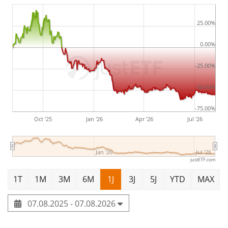
25.00%
0.00%
-25.00%
-50.00%
-75.00%
Oct '25
Jan '26
Apr '26
Jul '26
Jan '26
Jul '26
justETF.com
1T
1M
3M
6M
1J
3J
5J
YTD
MAX
07.08.2025 - 07.08.2026