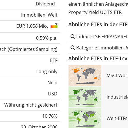
Dividend+
einem ähnlichen Anlagesch
Property Yield UCITS ETF.
Immobilien, Welt
Ähnliche ETFs in der ET
EUR 1.058 Mio.
Index: FTSE EPRA/NAREI
0,59% p.a.
Kategorie: Immobilien, 
sch
(
Optimiertes Sampling
)
Ähnliche ETFs in ETF-In
ETF
Long-only
MSCI Worl
Nein
USD
Industrie
Währung nicht gesichert
10,76%
Welt-ETFs
20. Oktober 2006