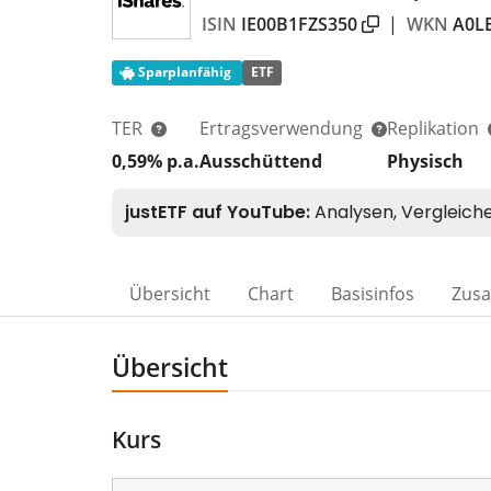
ISIN
IE00B1FZS350
|
WKN
A0L
Sparplanfähig
ETF
TER
Ertragsverwendung
Replikation
0,59% p.a.
Ausschüttend
Physisch
Übersicht
Chart
Basisinfos
Zus
Übersicht
Kurs