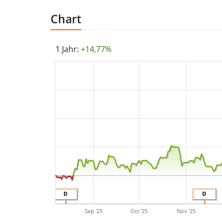
Chart
1 Jahr:
+14,77%
D
D
Sep '25
Oct '25
Nov '25