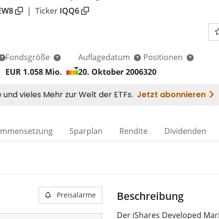
EW8
|
Ticker
IQQ6
Fondsgröße
Auflagedatum
Positionen
EUR 1.058
Mio.
20. Oktober 2006
320
ammensetzung
Sparplan
Rendite
Dividenden
Beschreibung
Preisalarme
Der iShares Developed Mark