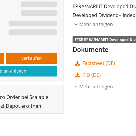
EPRA/NAREIT Developed Div
Developed Dividend+ Index 
Immobilienunternehmen und 
Mehr anzeigen
entwickelten Ländern weltwe
FTSE EPRA/NAREIT Developed Div
prognostizierte Dividende
Dokumente
Die
TER
(Gesamtkostenquote
Verkaufen
Factsheet (DE)
Developed Markets Property
plan anlegen
größte ETF, der den FTSE 
KID (DE)
nachbildet. Der ETF bildet 
Mehr anzeigen
Sampling-Verfahren
(Erwer
pro Order bei Scalable
Die Dividendenerträge im E
tzt Depot eröffnen
(Quartalsweise).
Der iShares Developed Marke
großer ETF mit
1.058 Mio.