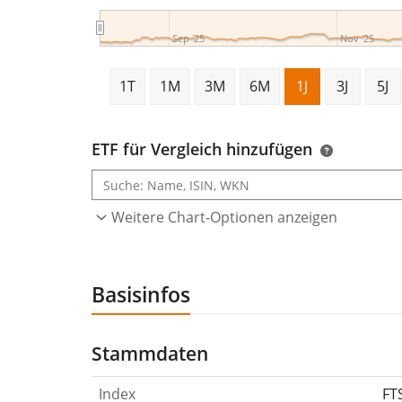
Sep '25
Nov '25
1T
1M
3M
6M
1J
3J
5J
ETF für Vergleich hinzufügen
Weitere Chart-Optionen anzeigen
Basisinfos
Stammdaten
Index
FT