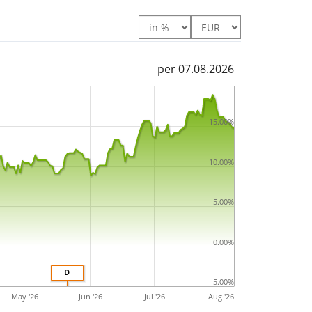
gelegt
.
per 07.08.2026
15.00%
10.00%
5.00%
0.00%
D
-5.00%
May '26
Jun '26
Jul '26
Aug '26