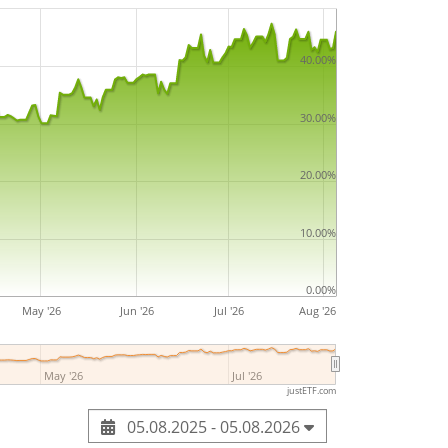
40.00%
30.00%
20.00%
10.00%
0.00%
May '26
Jun '26
Jul '26
Aug '26
May '26
Jul '26
justETF.com
05.08.2025 - 05.08.2026