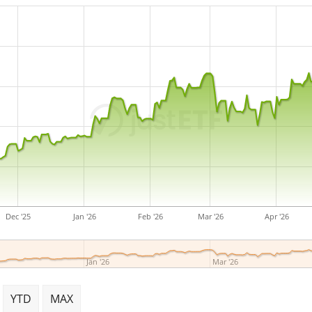
Dec '25
Jan '26
Feb '26
Mar '26
Apr '26
Jan '26
Mar '26
YTD
MAX