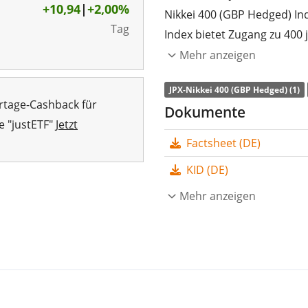
+10,94
|
+2,00%
Nikkei 400 (GBP Hedged) In
Tag
Index bietet Zugang zu 400
hauptsächlich auf der Grun
Mehr anzeigen
Betriebsergebnisse auswähl
JPX-Nikkei 400 (GBP Hedged) (1)
(GBP).
rtage-Cashback für
Dokumente
e "justETF"
Jetzt
Die
TER
(Gesamtkostenquote
Factsheet (DE)
JPX Nikkei 400 UCITS ETF Da
JPX-Nikkei 400 (GBP Hedged)
KID (DE)
Wertentwicklung des Index
Mehr anzeigen
Tauschgeschäfte) nach. Die
thesauriert
(in den ETF rein
Der Amundi JPX Nikkei 400 U
kleiner ETF mit
9 Mio. CHF
2015 in Luxemburg aufgel