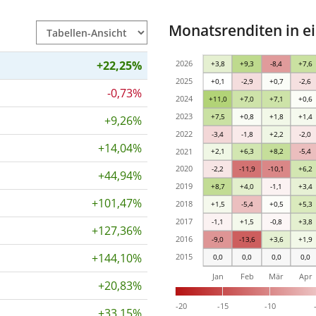
Monatsrenditen in e
+22,25%
2026
+3,8
+9,3
-8,4
+7,6
2025
+0,1
-2,9
+0,7
-2,6
-0,73%
2024
+11,0
+7,0
+7,1
+0,6
2023
+7,5
+0,8
+1,8
+1,4
+9,26%
2022
-3,4
-1,8
+2,2
-2,0
+14,04%
2021
+2,1
+6,3
+8,2
-5,4
2020
-2,2
-11,9
-10,1
+6,2
+44,94%
2019
+8,7
+4,0
-1,1
+3,4
+101,47%
2018
+1,5
-5,4
+0,5
+5,3
2017
-1,1
+1,5
-0,8
+3,8
+127,36%
2016
-9,0
-13,6
+3,6
+1,9
+144,10%
2015
0,0
0,0
0,0
0,0
Jan
Feb
Mär
Apr
+20,83%
-20
-15
-10
+33,15%