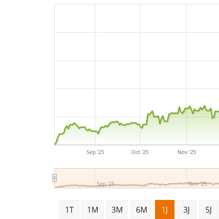
Sep '25
Oct '25
Nov '25
Sep '25
Nov '25
1T
1M
3M
6M
1J
3J
5J