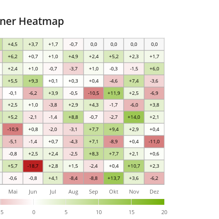
iner Heatmap
+4,5
+3,7
+1,7
-0,7
0,0
0,0
0,0
0,0
+6,2
+0,7
+1,0
+4,9
+2,4
+5,2
+2,3
+1,7
+2,4
+1,0
-0,7
-3,7
+1,0
-0,3
-1,5
+6,0
+5,5
+9,3
+0,1
+0,3
+0,4
-4,6
+7,4
-3,6
-0,1
-6,2
+3,9
-0,5
-10,5
+11,9
+2,5
-6,9
+2,5
+1,0
-3,8
+2,9
+4,3
-1,7
-6,0
+3,8
+5,2
-2,1
-1,4
+8,8
-0,7
-2,7
+14,0
+2,1
-10,9
+0,8
-2,0
-3,1
+7,7
+9,4
+2,9
+0,4
-5,1
-1,4
+0,7
-4,3
+7,1
-8,9
+0,4
-11,0
-0,8
+2,5
+2,4
-2,5
+8,3
+7,7
+2,1
+0,6
+5,7
-18,7
+2,8
+1,5
-2,4
+0,4
+10,7
+2,3
-0,6
-0,8
+4,1
-8,4
-8,8
+13,7
+3,6
-6,2
Mai
Jun
Jul
Aug
Sep
Okt
Nov
Dez
-5
0
5
10
15
20