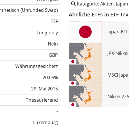
Kategorie: Aktien, Japan
nthetisch
(
Unfunded Swap
)
Ähnliche ETFs in ETF-In
ETF
Japan-ETF
Long-only
Nein
JPX-Nikkei
GBP
Währungsgesichert
MSCI Japa
20,06%
28. Mai 2015
Nikkei 22
Thesaurierend
-
Luxemburg