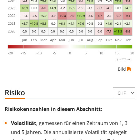
2024
-2,8
+1,3
+6,9
+4,3
-0,3
+6,9
-3,1
+6,5
-0,6
+0,4
+9,5
-5,5
2023
+8,9
+0,3
-6,0
+4,9
-1,2
+5,5
-1,9
-1,1
-3,7
-4,0
+0,7
+4,9
2022
-1,4
-2,5
+5,9
-3,9
-10,4
-7,6
+10,9
-3,6
-8,7
-2,3
-6,7
-9,1
2021
+5,7
+10,8
+8,3
-0,0
+6,1
+4,1
+7,6
+0,8
-0,2
+4,6
+2,1
+2,1
2020
0,0
0,0
0,0
0,0
0,0
0,0
0,0
0,0
-2,0
-7,1
+18,3
-8,6
Jan
Feb
Mär
Apr
Mai
Jun
Jul
Aug
Sep
Okt
Nov
Dez
-20
-15
-10
-5
0
5
10
15
20
justETF.com
Bild
Risiko
Risikokennzahlen in diesem Abschnitt:
Volatilität
, gemessen für einen Zeitraum von 1, 3
und 5 Jahren. Die annualisierte Volatilität spiegelt