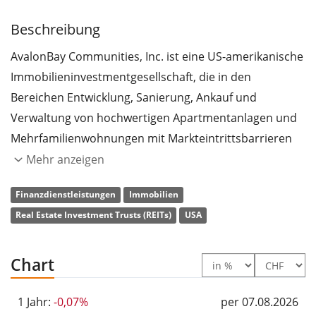
Beschreibung
AvalonBay Communities, Inc. ist eine US-amerikanische
Immobilieninvestmentgesellschaft, die in den
Bereichen Entwicklung, Sanierung, Ankauf und
Verwaltung von hochwertigen Apartmentanlagen und
Mehrfamilienwohnungen mit Markteintrittsbarrieren
tätig ist. Das Unternehmen besitzt beziehungsweise
Mehr anzeigen
verfügt über Anteile an unzähligen Wohnanlagen mit
Finanzdienstleistungen
Immobilien
über 82.800 Wohneinheiten sowie über Rechte für
Real Estate Investment Trusts (REITs)
USA
zukünftige Entwicklungen. Charakteristisch für diese
Wohnanlagen mit Marktzugangsbeschränkungen sind
vor allem ungeklärte Anspruchsberechtigung sowie
Chart
das allgemein begrenzte Angebot an neuen
Wohnungen. AvalonBay gewinnt den Besitz an
1 Jahr:
-0,07%
per 07.08.2026