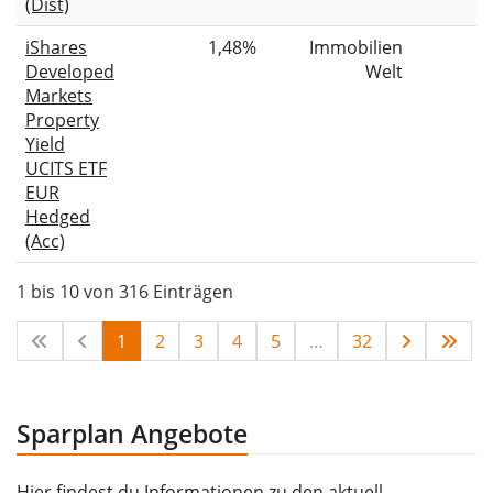
(Dist)
iShares
1,48%
Immobilien
Developed
Welt
Markets
Property
Yield
UCITS ETF
EUR
Hedged
(Acc)
1 bis 10 von 316 Einträgen
1
2
3
4
5
…
32
Sparplan Angebote
Hier findest du Informationen zu den aktuell