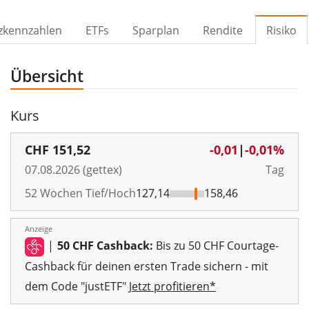
zkennzahlen
ETFs
Sparplan
Rendite
Risiko
Übersicht
Kurs
CHF
151,52
-0,01
|
-0,01%
07.08.2026 (gettex)
Tag
52 Wochen Tief/Hoch
127,14
158,46
Anzeige
|
50 CHF Cashback:
Bis zu 50 CHF Courtage-
Cashback für deinen ersten Trade sichern - mit
dem Code "justETF"
Jetzt profitieren*