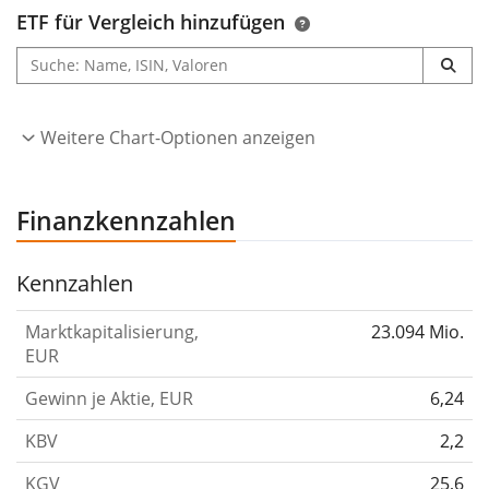
ETF für Vergleich hinzufügen
Unternehmensstrategie nicht mehr entsprechen,
werden verkauft. Sitz des Unternehmens ist Arlington,
Virginia. Zudem verfügt das Unternehmen über
Niederlassungen in den USA.
Weitere Chart-Optionen anzeigen
Quelle: Facunda financial data GmbH
Finanzkennzahlen
Kennzahlen
Marktkapitalisierung,
23.094 Mio.
EUR
Gewinn je Aktie, EUR
6,24
KBV
2,2
KGV
25,6