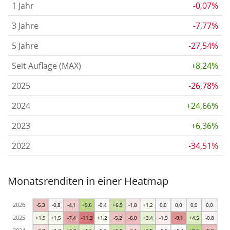
1 Jahr
-0,07%
3 Jahre
-7,77%
5 Jahre
-27,54%
Seit Auflage (MAX)
+8,24%
2025
-26,78%
2024
+24,66%
2023
+6,36%
2022
-34,51%
Monatsrenditen in einer Heatmap
2026
-5,3
-0,8
-4,1
+9,6
-0,4
+6,9
-1,8
+1,2
0,0
0,0
0,0
0,0
2025
+1,9
+1,5
-7,4
-11,3
+1,2
-5,2
-6,0
+3,4
-1,9
-9,1
+4,5
-0,8