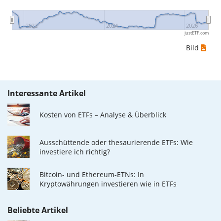
Beispiel: Angenommen, die Abfolge der täglichen
Wertpapierpreise war: 10€, 5€, 12€, 20€. In diesem
2022
2024
2026
justETF.com
Fall hättest du den grösstmöglichen Verlust erlitten,
Bild
wenn du das Wertpapier für 10€ gekauft und
anschliessend für 5€ verkauft hättest. Daher wäre in
diesem Fall der Maximum Drawdown (5€ - 10€)/10€ =
Interessante Artikel
-50%.
Kosten von ETFs – Analyse & Überblick
Die Wertentwicklungsangaben für ETFs beinhalten
Ausschüttungen (falls vorhanden).
Ausschüttende oder thesaurierende ETFs: Wie
investiere ich richtig?
Bitcoin- und Ethereum-ETNs: In
Kryptowährungen investieren wie in ETFs
Beliebte Artikel