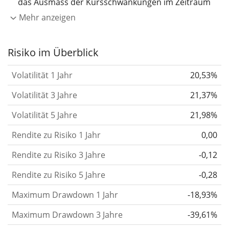
das Ausmass der Kursschwankungen im Zeitraum
eines Jahres wider.
Je höher die Volatilität, desto
Mehr anzeigen
stärker hat sich der Kurs des Wertpapiers (der
Aktie, des ETF, usw.) in der Vergangenheit
Risiko im Überblick
verändert.
Wertpapiere mit höherer Volatilität
Volatilität 1 Jahr
20,53%
gelten im Allgemeinen als risikoreicher. Wir
berechnen die Volatilität auf Basis der Daten der
Volatilität 3 Jahre
21,37%
letzten 1, 3 und 5 Jahre, damit du sehen kannst, ob
Volatilität 5 Jahre
21,98%
die Kursschwankungen im Laufe der Zeit stärker
Rendite zu Risiko 1 Jahr
0,00
oder schwächer wurden. Weitere Informationen
findest du in unserem Artikel:
Volatilität als
Rendite zu Risiko 3 Jahre
-0,12
Risikomass
.
Rendite zu Risiko 5 Jahre
-0,28
Rendite pro Risiko
für Zeiträume von 1, 3 und 5
Maximum Drawdown 1 Jahr
-18,93%
Jahren. Diese Kennzahl ist definiert als die
annualisierte (d. h. auf einen Einjahreszeitraum
Maximum Drawdown 3 Jahre
-39,61%
umgerechnete) historische Rendite geteilt durch die