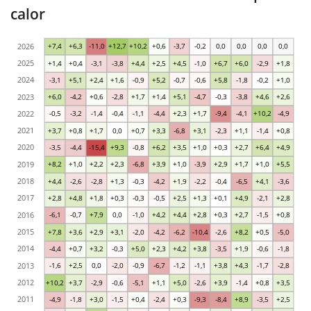
calor
2026
+7,4
+6,3
-11,0
+12,7
+10,2
+0,6
-3,7
-0,2
0,0
0,0
0,0
0,0
2025
+1,4
+0,4
-3,1
-3,8
+4,4
+2,5
+4,5
-1,0
+6,7
+6,0
-2,9
+1,8
2024
-3,1
+5,1
+2,4
+1,6
-0,9
+5,2
-0,7
-0,6
+5,8
-1,8
-0,2
+1,0
2023
+6,0
-4,2
+0,6
-2,8
+1,7
+1,4
+5,1
-4,7
-0,3
-3,8
+4,6
+2,6
2022
-0,5
-3,2
-1,4
-0,4
-1,1
-4,4
+2,3
+1,7
-9,4
-4,1
+10,2
-4,9
2021
+3,7
+0,8
+1,7
0,0
+0,7
+3,3
-6,8
+3,1
-2,3
+1,1
-1,4
+0,8
2020
-3,5
-4,4
-15,4
+9,3
-0,8
+6,2
+3,5
+1,0
+0,3
+2,7
+6,4
+4,9
2019
+8,2
+1,0
+2,2
+2,3
-6,8
+3,9
+1,0
-3,9
+2,9
+1,7
+1,0
+5,5
2018
+4,4
-2,6
-2,8
+1,3
-0,3
-4,2
+1,9
-2,2
-0,4
-6,5
+4,1
-3,6
2017
+2,8
+4,8
+1,8
+0,3
-0,3
-0,5
+2,5
+1,3
+0,1
+4,9
-2,1
+2,8
2016
-6,1
-0,7
+7,9
0,0
-1,0
+4,2
+4,4
+2,8
+0,3
+2,7
-1,5
+0,8
2015
+7,8
+3,6
+2,9
+3,1
-2,0
-4,2
-6,2
-10,4
-2,6
+8,2
+0,5
-5,0
2014
-4,4
+0,7
+3,2
-0,3
+5,0
+2,3
+4,2
+3,8
-3,5
+1,9
-0,6
-1,8
2013
-1,6
+2,5
0,0
-2,0
-0,9
-6,7
-1,2
-1,1
+3,8
+4,3
-1,7
-2,8
2012
+10,2
+3,7
-2,9
-0,6
-5,1
+1,1
+5,0
-2,6
+3,9
-1,4
+0,8
+3,5
2011
-4,9
-1,8
+3,0
-1,5
+0,4
-2,4
+0,3
-9,3
-8,4
+8,9
-3,5
+2,5