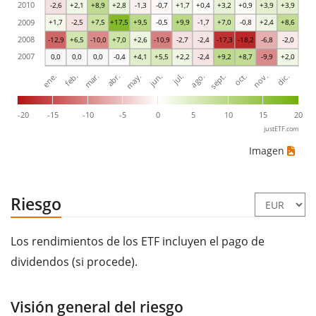
2010
-2,6
+2,1
+8,9
+2,8
-1,3
-0,7
+1,7
+0,4
+3,2
+0,9
+3,9
+3,9
2009
+1,7
-2,5
+7,5
+17,5
+9,5
-0,5
+9,9
-1,7
+7,0
-0,8
+2,4
+8,6
2008
-12,9
+6,5
-10,0
+7,0
+2,6
-10,9
-2,7
-2,4
-17,3
-18,2
-6,8
-2,0
2007
0,0
0,0
0,0
-0,4
+4,1
+5,5
+2,2
-2,4
+9,2
+8,7
-9,9
+2,0
ene.
abr.
jul.
oct.
mar.
jun.
sept.
dic.
feb.
may.
ago.
nov.
-20
-15
-10
-5
0
5
10
15
20
justETF.com
Imagen
Riesgo
Los rendimientos de los ETF incluyen el pago de
dividendos (si procede).
Visión general del riesgo