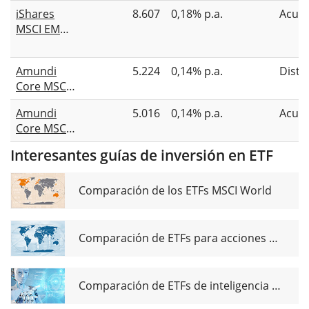
(Dist)
iShares
8.607
0,18% p.a.
Acum
MSCI EM
UCITS ETF
(Acc)
Amundi
5.224
0,14% p.a.
Distr
Core MSCI
Emerging
Amundi
5.016
0,14% p.a.
Acum
Markets
Core MSCI
Swap
Emerging
UCITS ETF
Interesantes guías de inversión en ETF
Markets
Dist
Swap
UCITS ETF
Comparación de los ETFs MSCI World
Acc
Comparación de ETFs para acciones de dividendos globales
Comparación de ETFs de inteligencia artificial