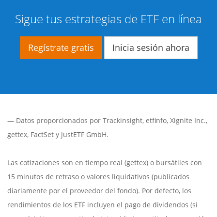
Sigue tus estrategias de ETF en línea
Regístrate gratis
Inicia sesión ahora
— Datos proporcionados por
Trackinsight
,
etfinfo
,
Xignite Inc.
,
gettex
,
FactSet
y justETF GmbH.
Las cotizaciones son en tiempo real (gettex) o bursátiles con
15 minutos de retraso o valores liquidativos (publicados
diariamente por el proveedor del fondo). Por defecto, los
rendimientos de los ETF incluyen el pago de dividendos (si