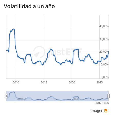
Volatilidad a un año
40,00%
30,00%
20,00%
10,00%
0,00%
2010
2015
2020
2025
2010
2020
justETF.com
Imagen