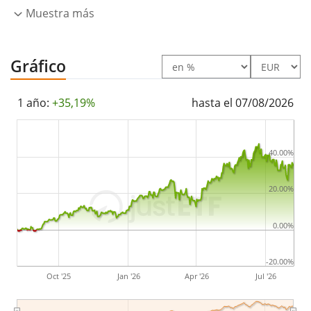
Muestra más
Gráfico
1 año:
+35,19%
hasta el 07/08/2026
40.00%
20.00%
0.00%
-20.00%
Oct '25
Jan '26
Apr '26
Jul '26