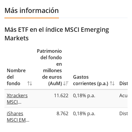
Más información
Más ETF en el índice MSCI Emerging
Markets
Patrimonio
del fondo
en
Nombre
millones
del
de euros
Gastos
fondo
(AuM)
corrientes (p.a.)
Distr
Xtrackers
11.622
0,18% p.a.
Acum
MSCI
Emerging
iShares
8.762
0,18% p.a.
Distr
Markets
MSCI EM
UCITS ETF
UCITS ETF
1C