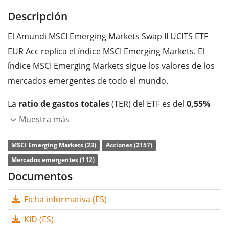
Descripción
El Amundi MSCI Emerging Markets Swap II UCITS ETF
EUR Acc replica el índice MSCI Emerging Markets. El
índice MSCI Emerging Markets sigue los valores de los
mercados emergentes de todo el mundo.
La
ratio de gastos totales
(TER) del ETF es del
0,55%
p.a.
. El ETF replica la rentabilidad del índice subyacente
Muestra más
de forma
sintética con un swap
. Los dividendos del
MSCI Emerging Markets (23)
Acciones (2157)
ETF se
acumulan
y se reinvierten en el ETF.
Mercados emergentes (112)
El Amundi MSCI Emerging Markets Swap II UCITS ETF
Documentos
EUR Acc es un ETF grande con
894m Euro de activos
Ficha informativa (ES)
gestionados
. El ETF se
lanzó el 17 de abril de 2007
y
está
domiciliado en Francia
.
KID (ES)