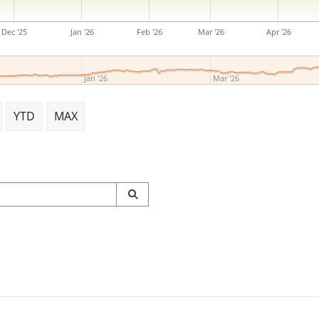
de hidrógeno, así como a si
tecnologías de baterías, pi
Dec '25
Jan '26
Feb '26
Mar '26
Apr '26
eléctrica. La empresa fue f
Glanton Irwin el 3 de febre
Jan '26
Mar '26
YTD
MAX