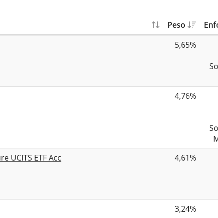
Peso
Enf
5,65%
So
4,76%
So
M
ure UCITS ETF Acc
4,61%
3,24%