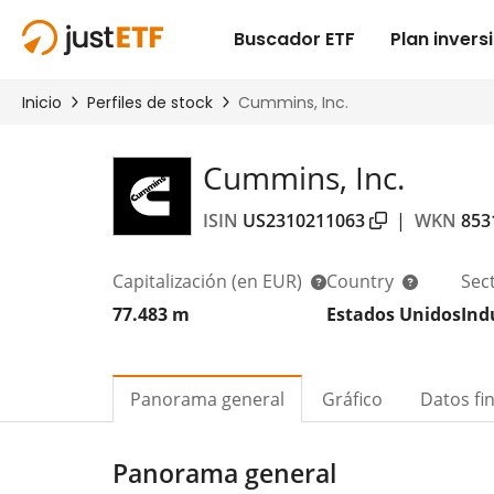
Cummins, Inc.
ISIN
US2310211063
|
WKN
853
Capitalización
(en EUR)
Country
Sec
77.483 m
Estados Unidos
Ind
Panorama general
Gráfico
Datos fi
Panorama general