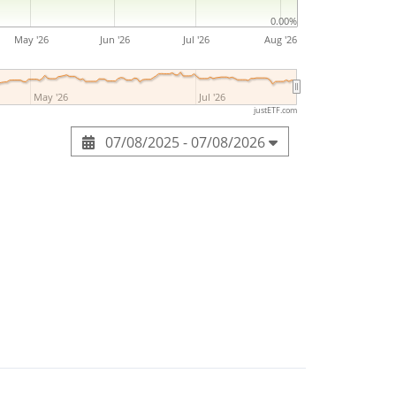
stemas de energía electrificada, incluidas
0.00%
las de combustible y sistemas de propulsión
May '26
Jun '26
Jul '26
Aug '26
undada por Clessie Lyle Cummins y William
ro de 1919 y tiene su sede en Columbus, IN.
May '26
Jul '26
justETF.com
07/08/2025 - 07/08/2026