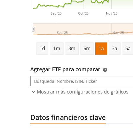
Sep '25
Oct '25
Nov '25
Sep '25
Nov '25
1d
1m
3m
6m
1a
3a
5a
Agregar ETF para comparar
Mostrar más configuraciones de gráficos
Datos financieros clave