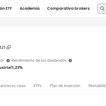
121
tor
Rendimiento de los dividendos
ustrial
1,23%
nancieros clave
ETFs
Plan de inversión
Rentabili