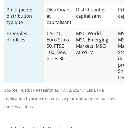
Politique de
Distribuant
Distribuant et
Prin
distribution
et
capitalisant
capi
typique
capitalisant
Exemples
CAC 40,
MSCI World,
MSCI
d’indices
Euro Stoxx
MSCI Emerging
MSCI
50, FTSE
Markets, MSCI
Mark
100, Dow
ACWI IMI
Stox
Jones 30
de m
prem
Shor
Leve
Source : justETF Research au 17/12/2024. ¹ Les ETF à
réplication hybride existent à ce jour uniquement sur des
indices actions.