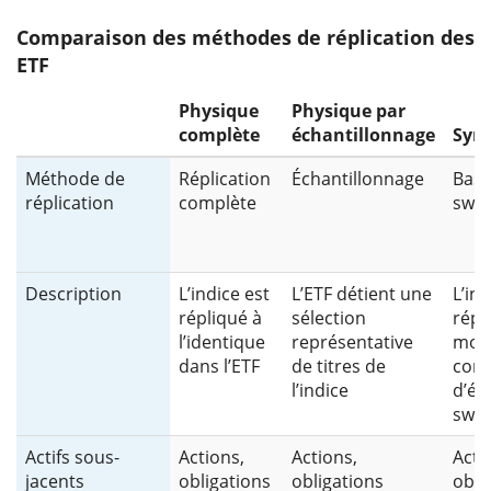
Comparaison des méthodes de réplication des
ETF
Physique
Physique par
complète
échantillonnage
Syn
Méthode de
Réplication
Échantillonnage
Basé
réplication
complète
swa
Description
L’indice est
L’ETF détient une
L’ind
répliqué à
sélection
répl
l’identique
représentative
moy
dans l’ETF
de titres de
cont
l’indice
d’éc
swa
Actifs sous-
Actions,
Actions,
Acti
jacents
obligations
obligations
obli