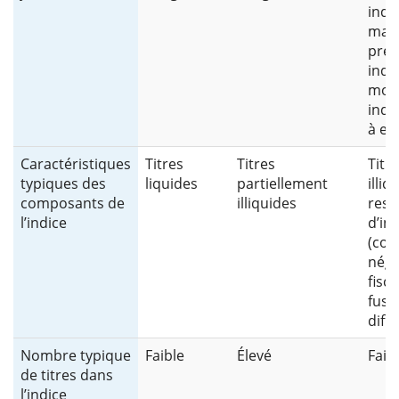
indi
mati
prem
indi
moné
indi
à eff
Caractéristiques
Titres
Titres
Titre
typiques des
liquides
partiellement
illiq
composants de
illiquides
rest
l’indice
d’in
(con
négo
fisca
fuse
diff
Nombre typique
Faible
Élevé
Faib
de titres dans
l’indice