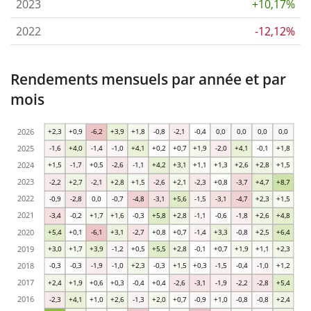
2023
+10,17%
2022
-12,12%
Rendements mensuels par année et par
mois
2026
+2,3
+0,9
-6,2
+3,9
+1,8
-0,8
-2,1
-0,4
0,0
0,0
0,0
0,0
2025
-1,6
+4,0
-1,4
-1,0
+4,1
+0,2
+0,7
+1,9
-2,0
+4,1
-0,1
+1,8
2024
+1,5
-1,7
+0,5
-2,6
-1,1
+4,2
+3,1
+1,1
+1,3
+2,6
+2,8
+1,5
2023
-2,2
+2,7
-2,1
+2,8
+1,5
-2,6
+2,1
-2,3
+0,8
-3,7
+4,7
+8,7
2022
-0,9
-2,8
0,0
-0,7
-4,8
-3,1
+5,6
-1,5
-3,1
-4,7
+2,3
+1,5
2021
-3,4
-0,2
+1,7
+1,6
-0,3
+5,8
+2,8
-1,1
-0,6
-1,8
+2,6
+4,8
2020
+5,4
+0,1
-6,1
+3,1
-2,7
+0,8
+0,7
-1,4
+3,3
-0,8
+2,5
+6,4
2019
+3,0
+1,7
+3,9
-1,2
+0,5
+5,5
+2,8
-0,1
+0,7
+1,9
+1,1
+2,3
2018
-0,3
-0,3
-1,9
-1,0
+2,3
-0,3
+1,5
+0,3
-1,5
-0,4
-1,0
+1,2
2017
+2,4
+1,9
+0,6
+0,3
-0,4
+0,4
-2,6
-3,1
-1,9
-2,2
-2,8
+5,4
2016
-2,3
+4,1
+1,0
+2,6
-1,3
+2,0
+0,7
-0,9
+1,0
-0,8
-0,8
+2,4