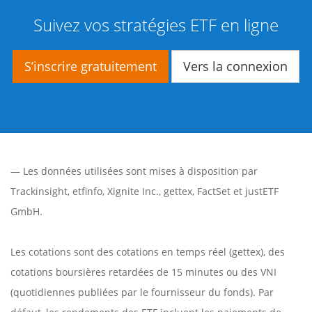
Suivez vos stratégies ETF en ligne
S’inscrire gratuitement
Vers la connexion
— Les données utilisées sont mises à disposition par
Trackinsight
,
etfinfo
,
Xignite Inc.
,
gettex
,
FactSet
et justETF
GmbH.
Les cotations sont des cotations en temps réel (gettex), des
cotations boursières retardées de 15 minutes ou des VNI
(quotidiennes publiées par le fournisseur du fonds). Par