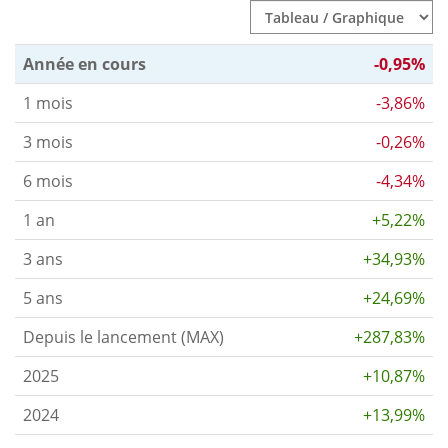
Année en cours
-0,95%
1 mois
-3,86%
3 mois
-0,26%
6 mois
-4,34%
1 an
+5,22%
3 ans
+34,93%
5 ans
+24,69%
Depuis le lancement (MAX)
+287,83%
2025
+10,87%
2024
+13,99%