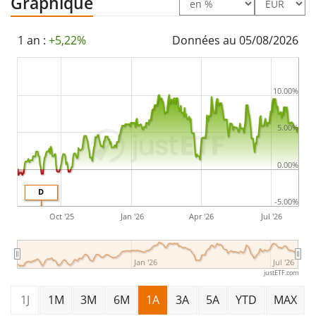
Graphique
Le UBS ETF (CH) SXI Real Estate Funds (CHF) A-dis est un
très grand ETF avec des
actifs sous gestion à hauteur
1 an :
+5,22%
Données au 05/08/2026
de 1 841 M d'EUR
. L'ETF a été
lancé le 3 novembre
2009
et est
domicilié en Suisse
.
10.00%
5.00%
0.00%
D
-5.00%
Oct '25
Jan '26
Apr '26
Jul '26
Jan '26
Jul '26
justETF.com
1J
1M
3M
6M
1A
3A
5A
YTD
MAX