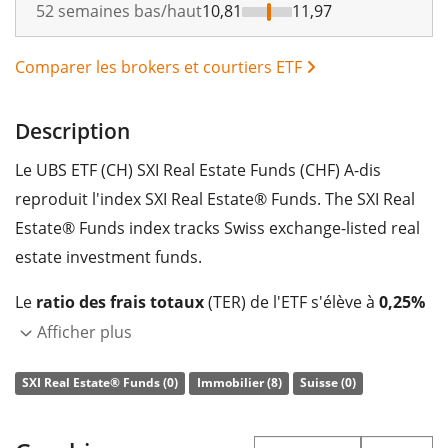
52 semaines bas/haut
10,81
11,97
Comparer les brokers et courtiers ETF
Description
Le UBS ETF (CH) SXI Real Estate Funds (CHF) A-dis
reproduit l'index SXI Real Estate® Funds. The SXI Real
Estate® Funds index tracks Swiss exchange-listed real
estate investment funds.
Le
ratio des frais totaux
(TER) de l'ETF s'élève à
0,25%
p.a.
. L'ETF reproduit la performance de l’indice sous-
Afficher plus
jacent en achetant toutes les composantes de l’indice
SXI Real Estate® Funds (0)
Immobilier (8)
Suisse (0)
(réplication complète). Les dividendes de l'ETF sont
distribués
aux investisseurs (une fois par an).