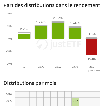
Part des distributions dans le rendement
20%
+13,99%
+13,99%
+10,87%
+10,87%
+10,17%
+10,17%
10%
+5,22%
+5,22%
+1,35%
+1,35%
0%
-10%
-13,47%
-13,47%
-20%
1 an
2025
2024
2023
2022
justETF.com
Distributions par mois
2026
2025
0,12