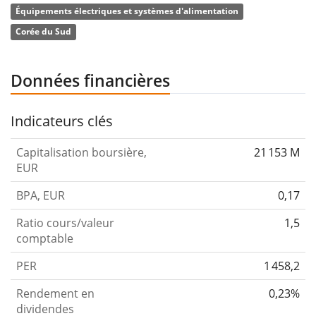
Équipements électriques et systèmes d'alimentation
janvier 1970 et son siège social se trouve à Yongin-si,
Corée du Sud
en Corée du Sud.
Données financières
Indicateurs clés
Capitalisation boursière,
21 153 M
EUR
BPA, EUR
0,17
Ratio cours/valeur
1,5
comptable
PER
1 458,2
Rendement en
0,23%
dividendes