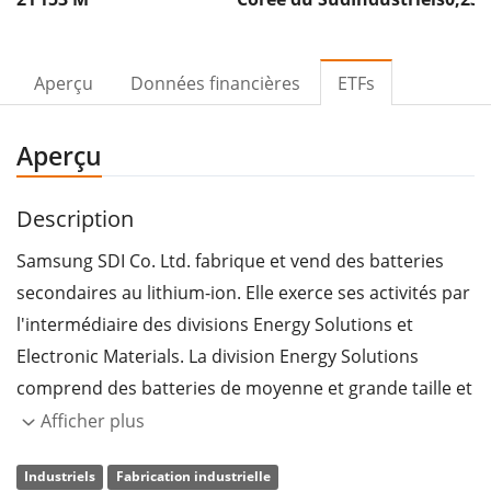
Aperçu
Données financières
ETFs
Aperçu
Description
Samsung SDI Co. Ltd. fabrique et vend des batteries
secondaires au lithium-ion. Elle exerce ses activités par
l'intermédiaire des divisions Energy Solutions et
Electronic Materials. La division Energy Solutions
comprend des batteries de moyenne et grande taille et
des batteries de petite taille. La division Electronic
Afficher plus
Materials se concentre sur les semi-conducteurs et les
Industriels
Fabrication industrielle
matériaux d'affichage. L'entreprise a été fondée le 20