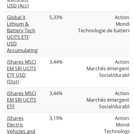
USD (Acc)
Global X
5,33%
Actions
Lithium &
Monde
Battery Tech
Technologie de batterie
UCITS ETF
USD
Accumulating
iShares MSCI
3,44%
Actions
EM SRI UCITS
Marchés émergents
ETF USD
Social/durable
(Dist)
iShares MSCI
3,44%
Actions
EM SRI UCITS
Marchés émergents
ETF
Social/durable
iShares
3,19%
Actions
Electric
Monde
Vehicles and
Technologie