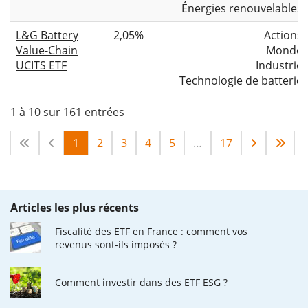
Énergies renouvelables
L&G Battery
2,05%
Actions
Value-Chain
Monde
UCITS ETF
Industrie
Technologie de batterie
1 à 10 sur 161 entrées
1
2
3
4
5
…
17
Articles les plus récents
Fiscalité des ETF en France : comment vos
revenus sont-ils imposés ?
Comment investir dans des ETF ESG ?