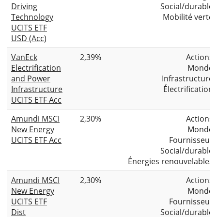
Driving
Social/durable
Technology
Mobilité verte
UCITS ETF
USD (Acc)
VanEck
2,39%
Actions
Electrification
Monde
and Power
Infrastructure
Infrastructure
Électrification
UCITS ETF Acc
Amundi MSCI
2,30%
Actions
New Energy
Monde
UCITS ETF Acc
Fournisseur
Social/durable
Énergies renouvelables
Amundi MSCI
2,30%
Actions
New Energy
Monde
UCITS ETF
Fournisseur
Dist
Social/durable