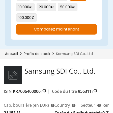
Samsung SDI Co., Ltd.
ISIN
KR7006400006
|
Code du titre
956311
Cap. boursière
(en EUR)
Country
Secteur
Rend
21 153 M
Corée du Sud
Industriels
0,23