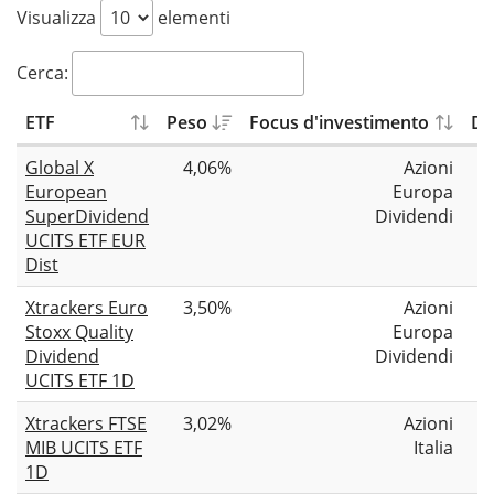
Visualizza
elementi
Cerca:
ETF
Peso
Focus d'investimento
Di
Global X
4,06%
Azioni
European
Europa
SuperDividend
Dividendi
UCITS ETF EUR
Dist
Xtrackers Euro
3,50%
Azioni
Stoxx Quality
Europa
Dividend
Dividendi
UCITS ETF 1D
Xtrackers FTSE
3,02%
Azioni
MIB UCITS ETF
Italia
1D