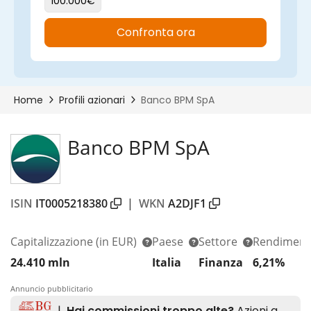
Banco BPM SpA
ISIN
IT0005218380
|
WKN
A2DJF1
Capitalizzazione
(in EUR)
Paese
Settore
Rendiment
24.410 mln
Italia
Finanza
6,21%
Annuncio pubblicitario