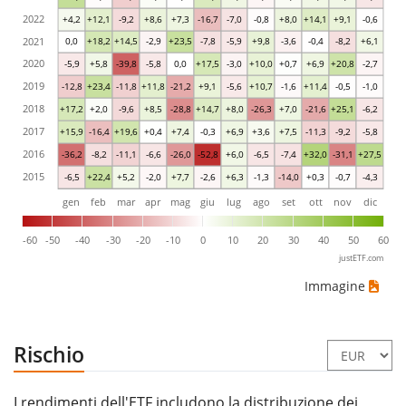
2022
+4,2
+12,1
-9,2
+8,6
+7,3
-16,7
-7,0
-0,8
+8,0
+14,1
+9,1
-0,6
2021
0,0
+18,2
+14,5
-2,9
+23,5
-7,8
-5,9
+9,8
-3,6
-0,4
-8,2
+6,1
2020
-5,9
+5,8
-39,8
-5,8
0,0
+17,5
-3,0
+10,0
+0,7
+6,9
+20,8
-2,7
2019
-12,8
+23,4
-11,8
+11,8
-21,2
+9,1
-5,6
+10,7
-1,6
+11,4
-0,5
-1,0
2018
+17,2
+2,0
-9,6
+8,5
-28,8
+14,7
+8,0
-26,3
+7,0
-21,6
+25,1
-6,2
2017
+15,9
-16,4
+19,6
+0,4
+7,4
-0,3
+6,9
+3,6
+7,5
-11,3
-9,2
-5,8
2016
-36,2
-8,2
-11,1
-6,6
-26,0
-52,8
+6,0
-6,5
-7,4
+32,0
-31,1
+27,5
2015
-6,5
+22,4
+5,2
-2,0
+7,7
-2,6
+6,3
-1,3
-14,0
+0,3
-0,7
-4,3
gen
feb
mar
apr
mag
giu
lug
ago
set
ott
nov
dic
-60
-50
-40
-30
-20
-10
0
10
20
30
40
50
60
justETF.com
Immagine
Rischio
I rendimenti dell'ETF includono la distribuzione dei