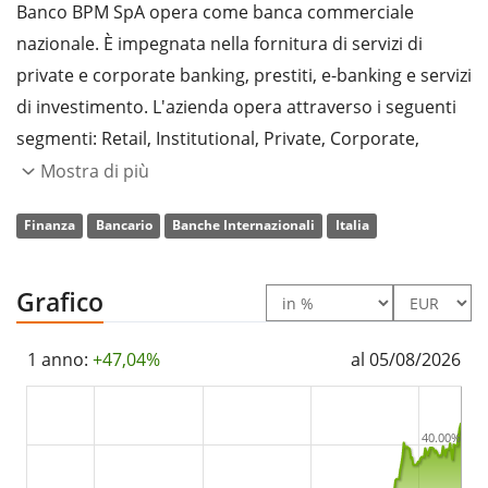
Banco BPM SpA opera come banca commerciale
nazionale. È impegnata nella fornitura di servizi di
private e corporate banking, prestiti, e-banking e servizi
di investimento. L'azienda opera attraverso i seguenti
segmenti: Retail, Institutional, Private, Corporate,
Investment Banking, Insurance, Strategic Partnerships,
Mostra di più
Finance e Corporate Centre. Il segmento Retail offre la
Finanza
Bancario
Banche Internazionali
Italia
gestione e la commercializzazione di servizi o prodotti
bancari e finanziari e l'intermediazione di prestiti a
clienti privati e piccole imprese. Il segmento
Grafico
Institutional comprende la gestione e la
commercializzazione di servizi o prodotti bancari e
1 anno:
+47,04%
al 05/08/2026
finanziari e l'intermediazione di prestiti a enti e
istituzioni (OICR, SICAV, compagnie di assicurazione,
40.00%
fondi pensione e fondazioni bancarie). Il segmento
Privati si concentra sulla gestione e la