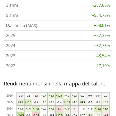
3 anni
+287,65%
5 anni
+554,72%
Dal lancio (MAX)
+38,01%
2025
+67,35%
2024
+62,76%
2023
+43,54%
2022
+27,10%
Rendimenti mensili nella mappa del calore
2026
-3,3
-0,5
-3,1
+2,4
+8,1
+12,6
+4,3
+5,4
0,0
0,0
0,0
0,0
2025
+9,0
+13,3
-2,7
+4,6
+3,0
-1,4
+13,2
+4,5
+8,3
-1,1
-1,7
+5,2
2024
+4,8
+7,6
+14,3
+0,2
+7,5
-9,7
+7,0
-4,1
-1,0
+1,8
+15,5
+8,7
2023
+24,9
-1,0
-12,4
+2,2
-0,3
+15,8
+6,6
-2,6
+2,7
+6,2
+5,8
-6,3