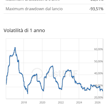
Maximum drawdown dal lancio
-93,51%
Volatilità di 1 anno
60,00%
50,00%
40,00%
30,00%
20,00%
2018
2020
2022
2024
2026