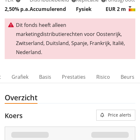
2,50% p.a.
Accumulerend
Fysiek
EUR 2
m
Dit fonds heeft alleen
marketingdistributierechten voor Oostenrijk,
Zwitserland, Duitsland, Spanje, Frankrijk, Italië,
Nederland.
t
Grafiek
Basis
Prestaties
Risico
Beurs
Overzicht
Koers
Price alerts