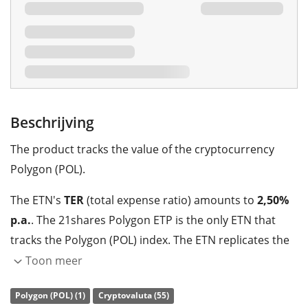
Beschrijving
The product tracks the value of the cryptocurrency
Polygon (POL).
The ETN's
TER
(total expense ratio) amounts to
2,50%
p.a.
. The 21shares Polygon ETP is the only ETN that
tracks the Polygon (POL) index. The ETN replicates the
performance of the underlying index with a
Toon meer
collateralised debt obligation which is
backed by
Polygon (POL) (1)
Cryptovaluta (55)
physical holdings
of the cryptocurrency.