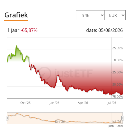
The 21shares Polygon ETP is a very small ETN with
2m
Grafiek
Euro assets under management
. The ETN was
launched on 17 november 2021
and is
domiciled in
1 jaar
-65,87%
date: 05/08/2026
Zwitserland
.
25.00%
0.00%
-25.00%
-50.00%
-75.00%
Oct '25
Jan '26
Apr '26
Jul '26
Jan '26
Jul '26
justETF.com