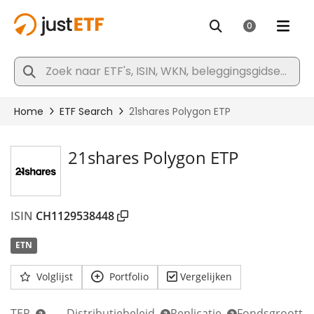
21shares Polygon ETP
ISIN
CH1129538448
ETN
Volglijst
Portfolio
Vergelijken
TER
Distributiebeleid
Replicatie
Fondsgrootte