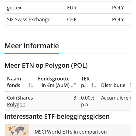
gettex
EUR
POLY
SIX Swiss Exchange
CHF
POLY
Meer informatie
Meer ETN op Polygon (POL)
Naam
Fondsgrootte
TER
fonds
in €m (AuM)
p.j.
Distributie
CoinShares
3
0,00%
Accumulerend
Polygon
p.a.
Staking
Interessante ETF-beleggingsgidsen
ETP
MSCI World ETFs in comparison