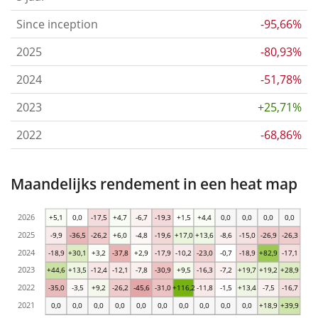
Since inception
-95,66%
2025
-80,93%
2024
-51,78%
2023
+25,71%
2022
-68,86%
Maandelijks rendement in een heat map
2026
+5,1
0,0
-17,5
+4,7
-6,7
-19,3
+1,5
+4,4
0,0
0,0
0,0
0,0
2025
-9,9
-36,5
-26,2
+6,0
-4,8
-19,6
+17,0
+13,6
-8,6
-15,0
-26,9
-26,3
2024
-18,9
+30,1
+3,2
-37,8
+2,9
-17,9
-10,2
-23,0
-0,7
-18,9
+82,9
-17,1
2023
+44,6
+13,5
-12,4
-12,1
-7,8
-30,9
+9,5
-16,3
-7,2
+19,7
+19,2
+28,9
2022
-35,0
-3,5
+9,2
-26,2
-45,6
-31,0
+116,2
-11,8
-1,5
+13,4
-7,5
-16,7
2021
0,0
0,0
0,0
0,0
0,0
0,0
0,0
0,0
0,0
0,0
+18,9
+39,9