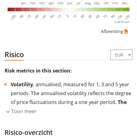
jan.
feb.
mrt.
apr.
mei
jun.
jul.
aug.
sep.
okt.
nov.
dec.
-105
-90
-75
-60
-45
-30
-15
0
15
30
45
60
75
90
105
120
justETF.com
Afbeelding
Risico
Risk metrics in this section:
Volatility
, annualised, measured for 1, 3 and 5 year
periods. The annualised volatility reflects the degree
of price fluctuations during a one year period.
The
higher the volatility, the more significantly the
Toon meer
price of the asset (stock, ETF, etc.) has changed in
the past.
Assets with higher volatility are generally
Risico-overzicht