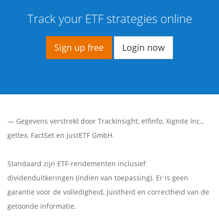
Track your ETF strategies online
Sign up free
Login now
— Gegevens verstrekt door
Trackinsight
,
etfinfo
,
Xignite Inc.
,
gettex
,
FactSet
en justETF GmbH.
Standaard zijn ETF-rendementen inclusief
dividenduitkeringen (indien van toepassing). Er is geen
garantie voor de volledigheid, juistheid en correctheid van de
getoonde informatie.