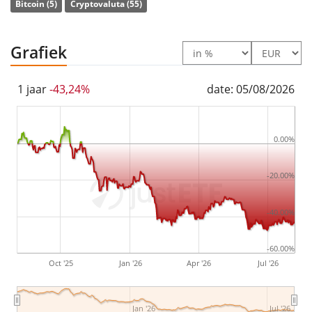
Bitcoin (5)
Cryptovaluta (55)
The Xtrackers Galaxy Physical Bitcoin ETC Securities is a
small ETN with
45m Euro assets under management
.
Grafiek
The ETN was
launched on 25 maart 2024
and is
domiciled in Zwitserland
.
1 jaar
-43,24%
date: 05/08/2026
0.00%
-20.00%
-40.00%
-60.00%
Oct '25
Jan '26
Apr '26
Jul '26
Jan '26
Jul '26