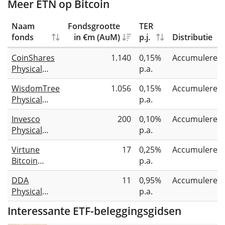
Meer ETN op Bitcoin
Naam
Fondsgrootte
TER
fonds
in €m (AuM)
p.j.
Distributie
CoinShares
1.140
0,15%
Accumuleren
Physical
p.a.
Bitcoin
WisdomTree
1.056
0,15%
Accumuleren
Physical
p.a.
Bitcoin
Invesco
200
0,10%
Accumuleren
Physical
p.a.
Bitcoin
Virtune
17
0,25%
Accumuleren
Bitcoin
p.a.
Prime ETP
DDA
11
0,95%
Accumuleren
Physical
p.a.
Bitcoin ETP
Interessante ETF-beleggingsgidsen