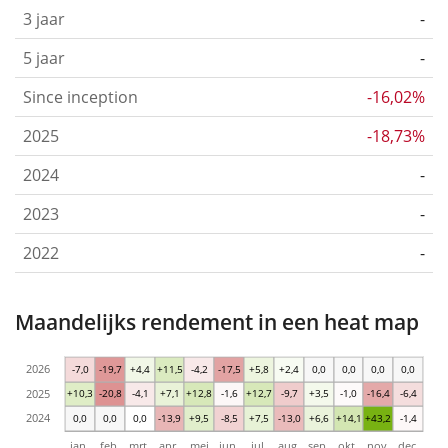
3 jaar
-
5 jaar
-
Since inception
-16,02%
2025
-18,73%
2024
-
2023
-
2022
-
Maandelijks rendement in een heat map
2026
-7,0
-19,7
+4,4
+11,5
-4,2
-17,5
+5,8
+2,4
0,0
0,0
0,0
0,0
2025
+10,3
-20,8
-4,1
+7,1
+12,8
-1,6
+12,7
-9,7
+3,5
-1,0
-16,4
-6,4
2024
0,0
0,0
0,0
-13,9
+9,5
-8,5
+7,5
-13,0
+6,6
+14,1
+43,2
-1,4
jan.
feb.
mrt.
apr.
mei
jun.
jul.
aug.
sep.
okt.
nov.
dec.