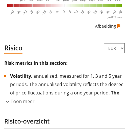
-40
5
-35
10
-30
15
-25
20
-20
25
-15
30
-10
35
-5
40
0
45
justETF.com
Afbeelding
Risico
Risk metrics in this section:
Volatility
, annualised, measured for 1, 3 and 5 year
periods. The annualised volatility reflects the degree
of price fluctuations during a one year period.
The
higher the volatility, the more significantly the
Toon meer
price of the asset (stock, ETF, etc.) has changed in
the past.
Assets with higher volatility are generally
Risico-overzicht
considered more risky. We calculate the volatility