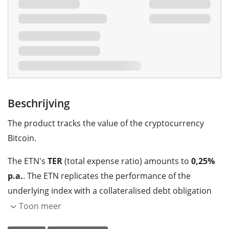
Beschrijving
The product tracks the value of the cryptocurrency
Bitcoin.
The ETN's
TER
(total expense ratio) amounts to
0,25%
p.a.
. The ETN replicates the performance of the
underlying index with a collateralised debt obligation
which is
backed by physical holdings
of the
Toon meer
cryptocurrency.