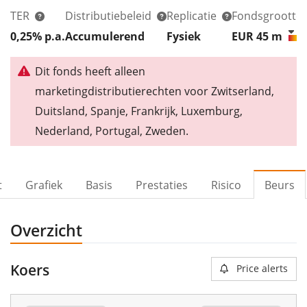
TER
Distributiebeleid
Replicatie
Fondsgrootte
0,25% p.a.
Accumulerend
Fysiek
EUR 45
m
Dit fonds heeft alleen
marketingdistributierechten voor Zwitserland,
Duitsland, Spanje, Frankrijk, Luxemburg,
Nederland, Portugal, Zweden.
t
Grafiek
Basis
Prestaties
Risico
Beurs
Overzicht
Koers
Price alerts