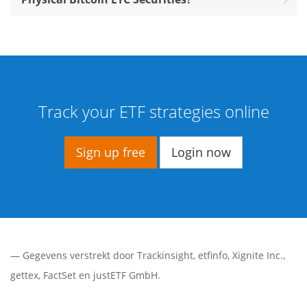
Track your ETF strategies online
Sign up free
Login now
— Gegevens verstrekt door
Trackinsight
,
etfinfo
,
Xignite Inc.
,
gettex
,
FactSet
en justETF GmbH.