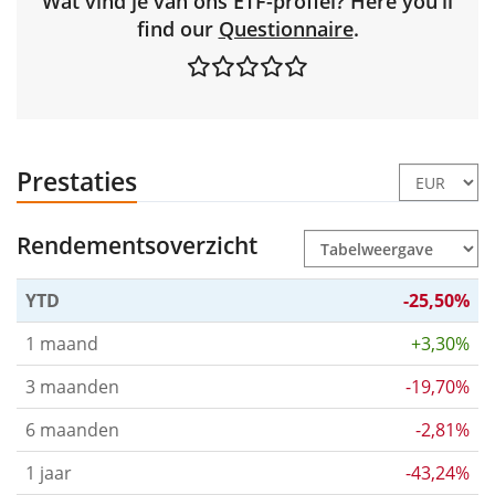
Wat vind je van ons ETF-profiel? Here you'll
find our
Questionnaire
.
Prestaties
Rendementsoverzicht
YTD
-25,50%
1 maand
+3,30%
3 maanden
-19,70%
6 maanden
-2,81%
1 jaar
-43,24%