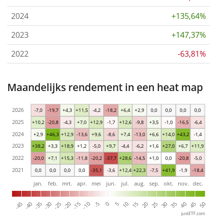
2024
+135,64%
2023
+147,37%
2022
-63,81%
Maandelijks rendement in een heat map
2026
-7,0
-19,7
+4,3
+11,5
-4,2
-18,2
+6,4
+2,9
0,0
0,0
0,0
0,0
2025
+10,2
-20,8
-4,3
+7,0
+12,9
-1,7
+12,6
-9,8
+3,5
-1,0
-16,5
-6,4
2024
+2,9
+46,3
+12,9
-13,6
+9,6
-8,6
+7,4
-13,0
+6,6
+14,0
+43,2
-1,4
2023
+38,2
+3,3
+18,9
+1,2
-5,0
+9,7
-4,4
-6,2
+1,6
+27,0
+6,7
+11,9
2022
-20,0
+7,1
+15,3
-11,8
-20,2
-37,7
+28,6
-14,5
+1,0
0,0
-20,8
-5,0
2021
0,0
0,0
0,0
0,0
-35,1
-3,6
+12,4
+22,3
-7,5
+41,9
-1,9
-18,4
jan.
feb.
mrt.
apr.
mei
jun.
jul.
aug.
sep.
okt.
nov.
dec.
-40
-15
10
35
-30
-5
20
45
-45
-20
5
30
-35
-10
15
40
-25
0
25
50
justETF.com