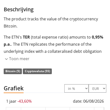
Beschrijving
The product tracks the value of the cryptocurrency
Bitcoin.
The ETN's
TER
(total expense ratio) amounts to
0,95%
p.a.
. The ETN replicates the performance of the
underlying index with a collateralised debt obligation
which is
backed by physical holdings
of the
Toon meer
cryptocurrency.
Bitcoin (5)
Cryptovaluta (55)
The DDA Physical Bitcoin ETP is a very small ETN with
11m Euro assets under management
. The ETN was
Grafiek
launched on 15 april 2021
and is
domiciled in
Duitsland
.
1 jaar
-43,60%
date: 06/08/2026