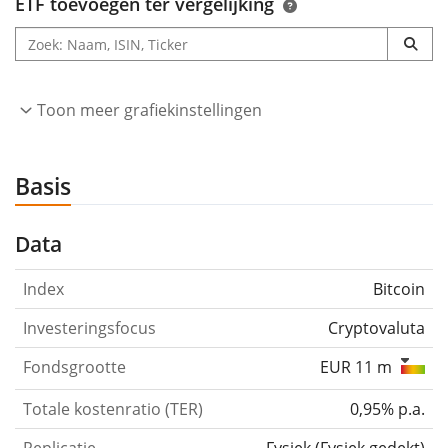
ETF toevoegen ter vergelijking
Toon meer grafiekinstellingen
Basis
Data
Index
Bitcoin
Investeringsfocus
Cryptovaluta
Fondsgrootte
EUR 11 m
Totale kostenratio (TER)
0,95% p.a.