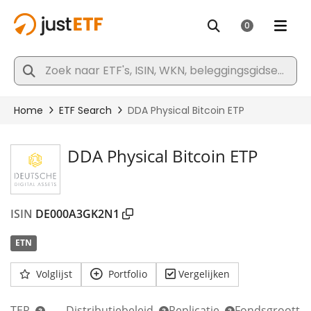
DDA Physical Bitcoin ETP
ISIN
DE000A3GK2N1
ETN
Volglijst
Portfolio
Vergelijken
TER
Distributiebeleid
Replicatie
Fondsgrootte