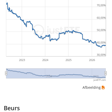
following sequence of daily ETF prices: 10€, 5€, 12€,
70,00%
20€, an investor would have suffered the worst loss
by buying for 10€ and subsequently selling for 5€.
60,00%
Therefore in this case the maximum drawdown
50,00%
would be (5€ - 10€)/10€ = -50%.
40,00%
ETF-rendementen zijn inclusief dividenduitkeringen
(indien van toepassing).
30,00%
2023
2024
2025
2026
2024
2026
justETF.com
Afbeelding
Beurs