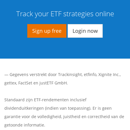
Track your ETF strategies online
Sign up free
Login now
— Gegevens verstrekt door
Trackinsight
,
etfinfo
,
Xignite Inc.
,
gettex
,
FactSet
en justETF GmbH.
Standaard zijn ETF-rendementen inclusief
dividenduitkeringen (indien van toepassing). Er is geen
garantie voor de volledigheid, juistheid en correctheid van de
getoonde informatie.