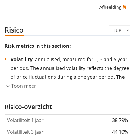
Afbeelding
Risico
Risk metrics in this section:
Volatility
, annualised, measured for 1, 3 and 5 year
periods. The annualised volatility reflects the degree
of price fluctuations during a one year period.
The
higher the volatility, the more significantly the
Toon meer
price of the asset (stock, ETF, etc.) has changed in
the past.
Assets with higher volatility are generally
Risico-overzicht
considered more risky. We calculate the volatility
Volatiliteit 1 jaar
38,79%
based on the data for the past 1, 3 and 5 years so
that you can see if price fluctuations for the ETF
Volatiliteit 3 jaar
44,10%