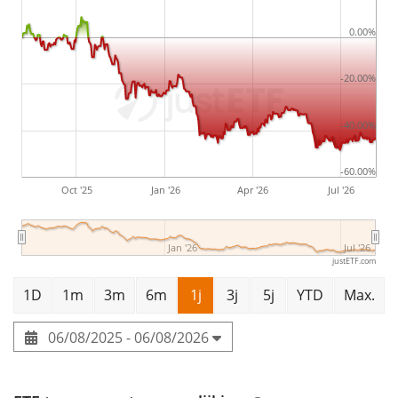
0.00%
-20.00%
-40.00%
-60.00%
Oct '25
Jan '26
Apr '26
Jul '26
Jan '26
Jul '26
justETF.com
1D
1m
3m
6m
1j
3j
5j
YTD
Max.
06/08/2025 - 06/08/2026