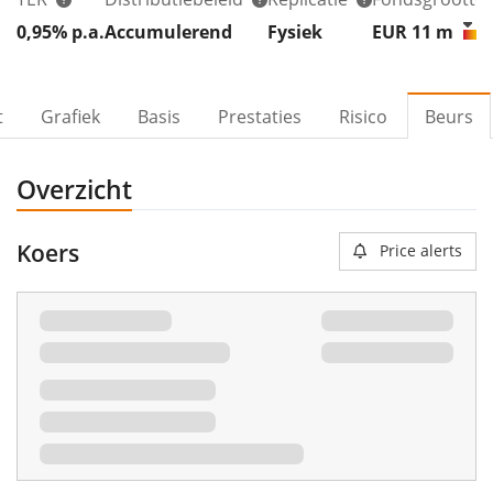
0,95% p.a.
Accumulerend
Fysiek
EUR 11
m
t
Grafiek
Basis
Prestaties
Risico
Beurs
Overzicht
Koers
Price alerts