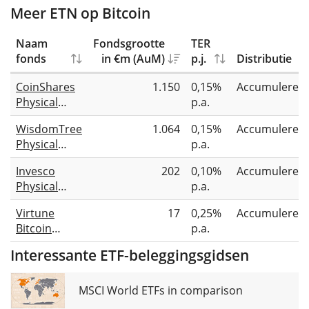
Meer ETN op Bitcoin
Naam
Fondsgrootte
TER
fonds
in €m (AuM)
p.j.
Distributie
CoinShares
1.150
0,15%
Accumuleren
Physical
p.a.
Bitcoin
WisdomTree
1.064
0,15%
Accumuleren
Physical
p.a.
Bitcoin
Invesco
202
0,10%
Accumuleren
Physical
p.a.
Bitcoin
Virtune
17
0,25%
Accumuleren
Bitcoin
p.a.
Prime ETP
Interessante ETF-beleggingsgidsen
MSCI World ETFs in comparison