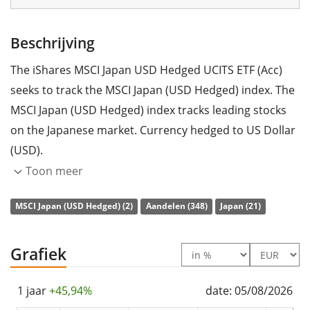
Beschrijving
The iShares MSCI Japan USD Hedged UCITS ETF (Acc)
seeks to track the MSCI Japan (USD Hedged) index. The
MSCI Japan (USD Hedged) index tracks leading stocks
on the Japanese market. Currency hedged to US Dollar
(USD).
Toon meer
The ETF's
TER
(total expense ratio) amounts to
0,64%
p.a.
. The iShares MSCI Japan USD Hedged UCITS ETF
MSCI Japan (USD Hedged) (2)
Aandelen (348)
Japan (21)
(Acc) is the largest ETF that tracks the MSCI Japan (USD
Hedged) index. The ETF replicates the performance of
Grafiek
the underlying index by
sampling technique
(buying a
selection of the most relevant index constituents). The
1 jaar
+45,94%
date: 05/08/2026
dividends in the ETF are
accumulated
and reinvested