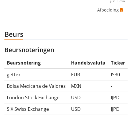
justETF.com
Afbeelding
Beurs
Beursnoteringen
Beursnotering
Handelsvaluta
Ticker
gettex
EUR
IS30
Bolsa Mexicana de Valores
MXN
-
London Stock Exchange
USD
IJPD
SIX Swiss Exchange
USD
IJPD