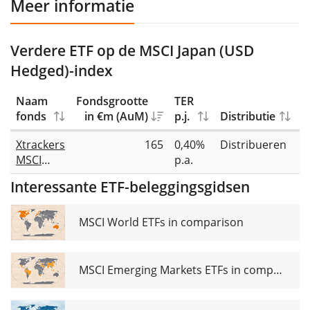
Meer informatie
Verdere ETF op de MSCI Japan (USD
Hedged)-index
Naam
Fondsgrootte
TER
fonds
in €m (AuM)
p.j.
Distributie
R
Xtrackers
165
0,40%
Distribueren
V
MSCI
p.a.
Japan
Interessante ETF-beleggingsgidsen
UCITS
ETF 2D
USD
MSCI World ETFs in comparison
hedged
MSCI Emerging Markets ETFs in comparison