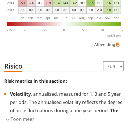
2014
-5,1
-2,6
-0,2
-3,9
+5,4
+4,4
+4,2
+0,2
+9,5
+1,3
+5,6
+2,4
2013
0,0
0,0
0,0
0,0
0,0
0,0
0,0
0,0
0,0
-1,0
+5,8
+2,0
jan.
feb.
mrt.
apr.
mei
jun.
jul.
aug.
sep.
okt.
nov.
dec.
-15
-10
-5
0
5
10
15
justETF.com
Afbeelding
Risico
Risk metrics in this section:
Volatility
, annualised, measured for 1, 3 and 5 year
periods. The annualised volatility reflects the degree
of price fluctuations during a one year period.
The
higher the volatility, the more significantly the
Toon meer
price of the asset (stock, ETF, etc.) has changed in