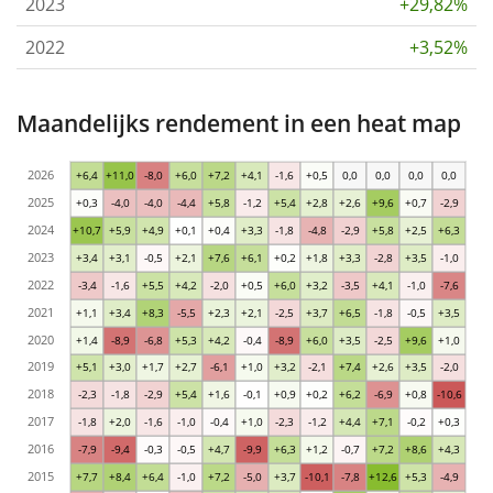
2023
+29,82%
2022
+3,52%
Maandelijks rendement in een heat map
2026
+6,4
+11,0
-8,0
+6,0
+7,2
+4,1
-1,6
+0,5
0,0
0,0
0,0
0,0
2025
+0,3
-4,0
-4,0
-4,4
+5,8
-1,2
+5,4
+2,8
+2,6
+9,6
+0,7
-2,9
2024
+10,7
+5,9
+4,9
+0,1
+0,4
+3,3
-1,8
-4,8
-2,9
+5,8
+2,5
+6,3
2023
+3,4
+3,1
-0,5
+2,1
+7,6
+6,1
+0,2
+1,8
+3,3
-2,8
+3,5
-1,0
2022
-3,4
-1,6
+5,5
+4,2
-2,0
+0,5
+6,0
+3,2
-3,5
+4,1
-1,0
-7,6
2021
+1,1
+3,4
+8,3
-5,5
+2,3
+2,1
-2,5
+3,7
+6,5
-1,8
-0,5
+3,5
2020
+1,4
-8,9
-6,8
+5,3
+4,2
-0,4
-8,9
+6,0
+3,5
-2,5
+9,6
+1,0
2019
+5,1
+3,0
+1,7
+2,7
-6,1
+1,0
+3,2
-2,1
+7,4
+2,6
+3,5
-2,0
2018
-2,3
-1,8
-2,9
+5,4
+1,6
-0,1
+0,9
+0,2
+6,2
-6,9
+0,8
-10,6
2017
-1,8
+2,0
-1,6
-1,0
-0,4
+1,0
-2,3
-1,2
+4,4
+7,1
-0,2
+0,3
2016
-7,9
-9,4
-0,3
-0,5
+4,7
-9,9
+6,3
+1,2
-0,7
+7,2
+8,6
+4,3
2015
+7,7
+8,4
+6,4
-1,0
+7,2
-5,0
+3,7
-10,1
-7,8
+12,6
+5,3
-4,9