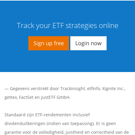
Track your ETF strategies online
Sign up free
Login now
— Gegevens verstrekt door
Trackinsight
,
etfinfo
,
Xignite Inc.
,
gettex
,
FactSet
en justETF GmbH.
Standaard zijn ETF-rendementen inclusief
dividenduitkeringen (indien van toepassing). Er is geen
garantie voor de volledigheid, juistheid en correctheid van de