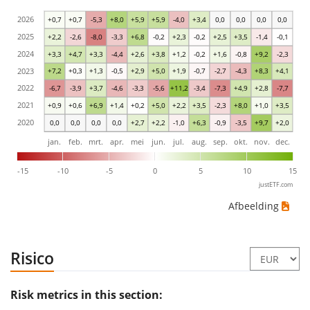
2026
+0,7
+0,7
-5,3
+8,0
+5,9
+5,9
-4,0
+3,4
0,0
0,0
0,0
0,0
2025
+2,2
-2,6
-8,0
-3,3
+6,8
-0,2
+2,3
-0,2
+2,5
+3,5
-1,4
-0,1
2024
+3,3
+4,7
+3,3
-4,4
+2,6
+3,8
+1,2
-0,2
+1,6
-0,8
+9,2
-2,3
2023
+7,2
+0,3
+1,3
-0,5
+2,9
+5,0
+1,9
-0,7
-2,7
-4,3
+8,3
+4,1
2022
-6,7
-3,9
+3,7
-4,6
-3,3
-5,6
+11,2
-3,4
-7,3
+4,9
+2,8
-7,7
2021
+0,9
+0,6
+6,9
+1,4
+0,2
+5,0
+2,2
+3,5
-2,3
+8,0
+1,0
+3,5
2020
0,0
0,0
0,0
0,0
+2,7
+2,2
-1,0
+6,3
-0,9
-3,5
+9,7
+2,0
jan.
feb.
mrt.
apr.
mei
jun.
jul.
aug.
sep.
okt.
nov.
dec.
-15
-10
-5
0
5
10
15
justETF.com
Afbeelding
Risico
Risk metrics in this section: