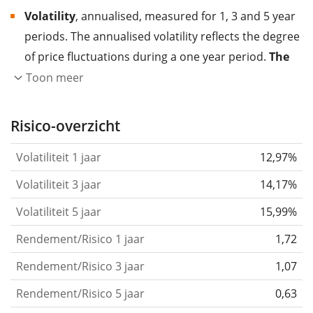
Volatility
, annualised, measured for 1, 3 and 5 year
periods. The annualised volatility reflects the degree
of price fluctuations during a one year period.
The
higher the volatility, the more significantly the
Toon meer
price of the asset (stock, ETF, etc.) has changed in
the past.
Assets with higher volatility are generally
Risico-overzicht
considered more risky. We calculate the volatility
Volatiliteit 1 jaar
12,97%
based on the data for the past 1, 3 and 5 years so
that you can see if price fluctuations for the ETF
Volatiliteit 3 jaar
14,17%
became stronger or weaker over time.
Volatiliteit 5 jaar
15,99%
Return per risk
for 1, 3 and 5 year periods. This is
Rendement/Risico 1 jaar
1,72
the annualised (i.e. converted to a one year period)
past return divided by the past annualised volatility.
Rendement/Risico 3 jaar
1,07
The metric puts the historical return of an asset
Rendement/Risico 5 jaar
0,63
in relation to its historical risk
and gives you a