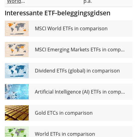
World
p.a.
Socially
Interessante ETF-beleggingsgidsen
Responsible
UCITS ETF
USD dis
MSCI World ETFs in comparison
MSCI Emerging Markets ETFs in comparison
Dividend ETFs (global) in comparison
Artificial Intelligence (AI) ETFs in comparison
Gold ETCs in comparison
World ETFs in comparison