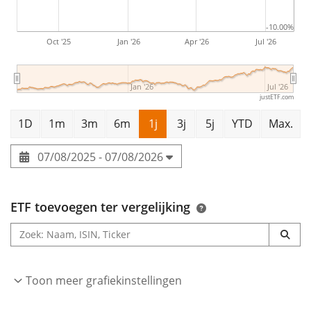
-10.00%
The UBS MSCI World Socially Responsible UCITS ETF
Oct '25
Jan '26
Apr '26
Jul '26
USD acc is a very large ETF with
1.325m Euro assets
under management
. The ETF was
launched on 7 mei
Jan '26
Jul '26
2020
and is
domiciled in Ierland
.
justETF.com
1D
1m
3m
6m
1j
3j
5j
YTD
Max.
07/08/2025 - 07/08/2026
ETF toevoegen ter vergelijking
Toon meer grafiekinstellingen