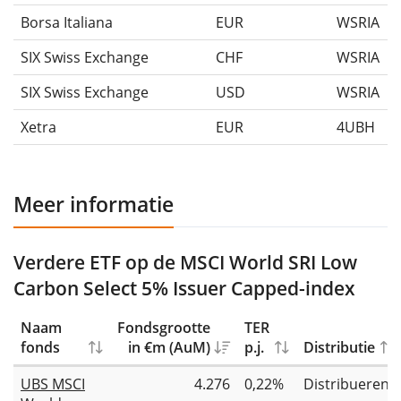
Borsa Italiana
EUR
WSRIA
SIX Swiss Exchange
CHF
WSRIA
SIX Swiss Exchange
USD
WSRIA
Xetra
EUR
4UBH
Meer informatie
Verdere ETF op de MSCI World SRI Low
Carbon Select 5% Issuer Capped-index
Naam
Fondsgrootte
TER
fonds
in €m (AuM)
p.j.
Distributie
UBS MSCI
4.276
0,22%
Distribueren