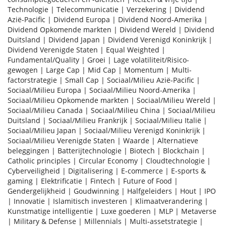
Technologie
|
Telecommunicatie
|
Verzekering
|
Dividend
Azië-Pacific
|
Dividend Europa
|
Dividend Noord-Amerika
|
Dividend Opkomende markten
|
Dividend Wereld
|
Dividend
Duitsland
|
Dividend Japan
|
Dividend Verenigd Koninkrijk
|
Dividend Verenigde Staten
|
Equal Weighted
|
Fundamental/Quality
|
Groei
|
Lage volatiliteit/Risico-
gewogen
|
Large Cap
|
Mid Cap
|
Momentum
|
Multi-
factorstrategie
|
Small Cap
|
Sociaal/Milieu Azië-Pacific
|
Sociaal/Milieu Europa
|
Sociaal/Milieu Noord-Amerika
|
Sociaal/Milieu Opkomende markten
|
Sociaal/Milieu Wereld
|
Sociaal/Milieu Canada
|
Sociaal/Milieu China
|
Sociaal/Milieu
Duitsland
|
Sociaal/Milieu Frankrijk
|
Sociaal/Milieu Italië
|
Sociaal/Milieu Japan
|
Sociaal/Milieu Verenigd Koninkrijk
|
Sociaal/Milieu Verenigde Staten
|
Waarde
|
Alternatieve
beleggingen
|
Batterijtechnologie
|
Biotech
|
Blockchain
|
Catholic principles
|
Circular Economy
|
Cloudtechnologie
|
Cyberveiligheid
|
Digitalisering
|
E-commerce
|
E-sports &
gaming
|
Elektrificatie
|
Fintech
|
Future of Food
|
Gendergelijkheid
|
Goudwinning
|
Halfgeleiders
|
Hout
|
IPO
|
Innovatie
|
Islamitisch investeren
|
Klimaatverandering
|
Kunstmatige intelligentie
|
Luxe goederen
|
MLP
|
Metaverse
|
Military & Defense
|
Millennials
|
Multi-assetstrategie
|