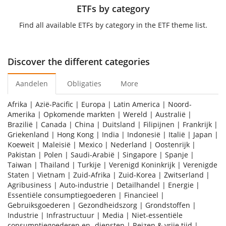
ETFs by category
Find all available ETFs by category in the ETF theme list.
Discover the different categories
Aandelen
Obligaties
More
Afrika
|
Azië-Pacific
|
Europa
|
Latin America
|
Noord-
Amerika
|
Opkomende markten
|
Wereld
|
Australië
|
Brazilië
|
Canada
|
China
|
Duitsland
|
Filipijnen
|
Frankrijk
|
Griekenland
|
Hong Kong
|
India
|
Indonesië
|
Italië
|
Japan
|
Koeweit
|
Maleisië
|
Mexico
|
Nederland
|
Oostenrijk
|
Pakistan
|
Polen
|
Saudi-Arabië
|
Singapore
|
Spanje
|
Taiwan
|
Thailand
|
Turkije
|
Verenigd Koninkrijk
|
Verenigde
Staten
|
Vietnam
|
Zuid-Afrika
|
Zuid-Korea
|
Zwitserland
|
Agribusiness
|
Auto-industrie
|
Detailhandel
|
Energie
|
Essentiële consumptiegoederen
|
Financieel
|
Gebruiksgoederen
|
Gezondheidszorg
|
Grondstoffen
|
Industrie
|
Infrastructuur
|
Media
|
Niet-essentiële
consumptiegoederen en -diensten
|
Reizen & vrije tijd
|