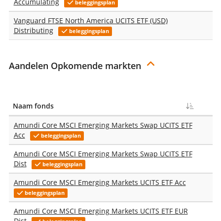
Accumulating
beleggingsplan
Vanguard FTSE North America UCITS ETF (USD)
Distributing
beleggingsplan
Aandelen Opkomende markten
Naam fonds
T
Amundi Core MSCI Emerging Markets Swap UCITS ETF
Acc
beleggingsplan
Amundi Core MSCI Emerging Markets Swap UCITS ETF
Dist
beleggingsplan
Amundi Core MSCI Emerging Markets UCITS ETF Acc
beleggingsplan
Amundi Core MSCI Emerging Markets UCITS ETF EUR
Dist