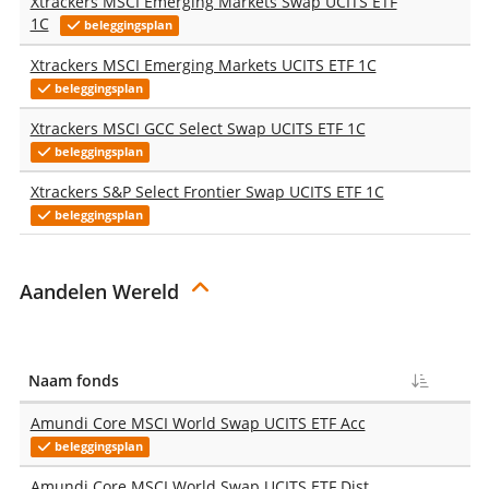
Xtrackers MSCI Emerging Markets Swap UCITS ETF
1C
beleggingsplan
Xtrackers MSCI Emerging Markets UCITS ETF 1C
beleggingsplan
Xtrackers MSCI GCC Select Swap UCITS ETF 1C
beleggingsplan
Xtrackers S&P Select Frontier Swap UCITS ETF 1C
beleggingsplan
Aandelen Wereld
Naam fonds
T
Amundi Core MSCI World Swap UCITS ETF Acc
beleggingsplan
Amundi Core MSCI World Swap UCITS ETF Dist