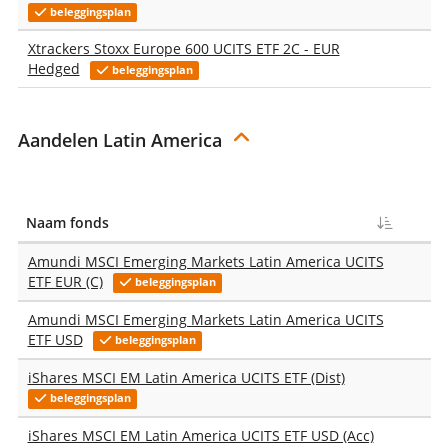
beleggingsplan
Xtrackers Stoxx Europe 600 UCITS ETF 2C - EUR
Hedged
beleggingsplan
Aandelen Latin America
Naam fonds
T
Amundi MSCI Emerging Markets Latin America UCITS
ETF EUR (C)
beleggingsplan
Amundi MSCI Emerging Markets Latin America UCITS
ETF USD
beleggingsplan
iShares MSCI EM Latin America UCITS ETF (Dist)
beleggingsplan
iShares MSCI EM Latin America UCITS ETF USD (Acc)