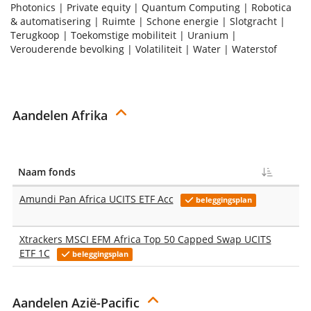
Photonics
|
Private equity
|
Quantum Computing
|
Robotica
& automatisering
|
Ruimte
|
Schone energie
|
Slotgracht
|
Terugkoop
|
Toekomstige mobiliteit
|
Uranium
|
Verouderende bevolking
|
Volatiliteit
|
Water
|
Waterstof
Aandelen Afrika
Naam fonds
T
Amundi Pan Africa UCITS ETF Acc
beleggingsplan
Xtrackers MSCI EFM Africa Top 50 Capped Swap UCITS
ETF 1C
beleggingsplan
Aandelen Azië-Pacific