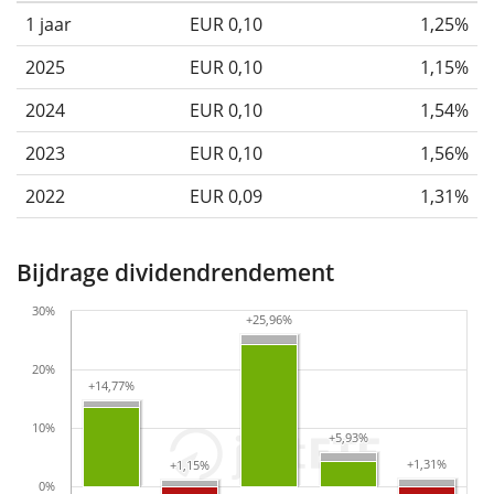
1 jaar
EUR 0,10
1,25%
2025
EUR 0,10
1,15%
2024
EUR 0,10
1,54%
2023
EUR 0,10
1,56%
2022
EUR 0,09
1,31%
Bijdrage dividendrendement
30%
+25,96%
+25,96%
20%
+14,77%
+14,77%
10%
+5,93%
+5,93%
+1,31%
+1,31%
+1,15%
+1,15%
0%