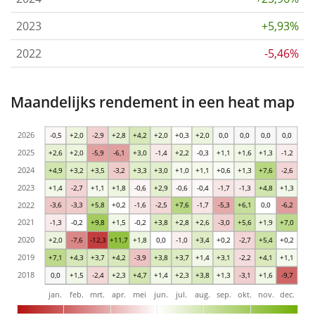
2023
+5,93%
2022
-5,46%
Maandelijks rendement in een heat map
2026
-0,5
+2,0
-2,9
+2,8
+4,2
+2,0
+0,3
+2,0
0,0
0,0
0,0
0,0
2025
+2,6
+2,0
-5,9
-6,1
+3,0
-1,4
+2,2
-0,3
+1,1
+1,6
+1,3
-1,2
2024
+4,9
+3,2
+3,5
-3,2
+3,3
+3,0
+1,0
+1,1
+0,6
+1,3
+7,6
-2,6
2023
+1,4
-2,7
+1,1
+1,8
-0,6
+2,9
-0,6
-0,4
-1,7
-1,3
+4,8
+1,3
2022
-3,6
-3,3
+5,8
+0,2
-1,6
-2,5
+7,6
-1,7
-5,3
+6,1
0,0
-6,2
2021
-1,3
-0,2
+9,8
+1,5
-0,2
+3,8
+2,8
+2,6
-3,0
+5,6
+1,9
+7,0
2020
+2,0
-7,6
-12,3
+11,7
+1,8
0,0
-1,0
+3,4
+0,2
-2,7
+5,4
+0,2
2019
+7,1
+4,3
+3,7
+4,2
-3,9
+3,8
+3,7
+1,4
+3,1
-2,2
+4,1
+1,1
2018
0,0
+1,5
-2,4
+2,3
+4,7
+1,4
+2,3
+3,8
+1,3
-3,1
+1,6
-9,7
jan.
feb.
mrt.
apr.
mei
jun.
jul.
aug.
sep.
okt.
nov.
dec.