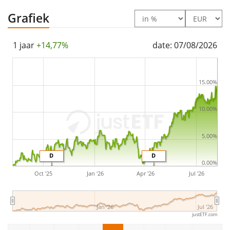
The iShares Edge S&P 500 Minimum Volatility UCITS ETF
Grafiek
USD (Dist) has
137m Euro assets under management
.
The ETF was
launched on 21 februari 2018
and is
1 jaar
+14,77%
date: 07/08/2026
domiciled in Ierland
.
15.00%
10.00%
5.00%
D
D
0.00%
Oct '25
Jan '26
Apr '26
Jul '26
Jan '26
Jul '26
justETF.com