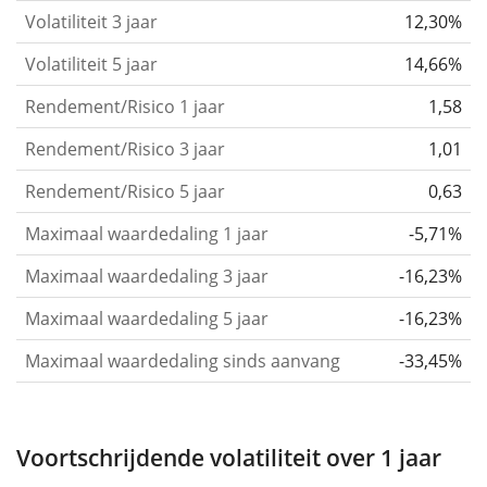
that you can see if price fluctuations for the ETF
Volatiliteit 3 jaar
12,30%
became stronger or weaker over time.
Volatiliteit 5 jaar
14,66%
Return per risk
for 1, 3 and 5 year periods. This is
Rendement/Risico 1 jaar
1,58
the annualised (i.e. converted to a one year period)
past return divided by the past annualised volatility.
Rendement/Risico 3 jaar
1,01
The metric puts the historical return of an asset
Rendement/Risico 5 jaar
0,63
in relation to its historical risk
and gives you a
Maximaal waardedaling 1 jaar
-5,71%
retrospective indication of the degree of price
fluctuation you had to bear with in order to obtain
Maximaal waardedaling 3 jaar
-16,23%
the return. We calculate this parameter for 1, 3 and
Maximaal waardedaling 5 jaar
-16,23%
5 year periods to display its evolution over time.
Maximaal waardedaling sinds aanvang
-33,45%
Maximum drawdown
for a period.
This shows the
worst possible loss an investor could have
suffered during the respective period
, by first
Voortschrijdende volatiliteit over 1 jaar
buying and subsequently selling the asset at the