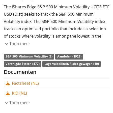
The iShares Edge S&P 500 Minimum Volatility UCITS ETF
USD (Dist) seeks to track the S&P 500 Minimum
Volatility index. The S&P 500 Minimum Volatility index
tracks an optimized portfolio that includes a selection
of stocks where volatility is among the lowest in the
S&P 500. The S&P 500 index tracks large cap US stocks.
Toon meer
The ETF's
TER
(total expense ratio) amounts to
0,20%
S&P 500 Minimum Volatility (2)
Aandelen (1923)
p.a.
. The iShares Edge S&P 500 Minimum Volatility
Verenigde Staten (477)
Lage volatiliteit/Risico-gewogen (10)
UCITS ETF USD (Dist) is the cheapest ETF that tracks the
Documenten
S&P 500 Minimum Volatility index. The ETF replicates
Factsheet (NL)
the performance of the underlying index by
sampling
technique
(buying a selection of the most relevant
KID (NL)
index constituents). The dividends in the ETF are
Toon meer
distributed
to the investors (Halfjaarlijks).