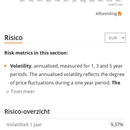
jan.
feb.
mrt.
apr.
mei
jun.
jul.
aug.
sep.
okt.
nov.
dec.
justETF.com
Afbeelding
Risico
Risk metrics in this section:
Volatility
, annualised, measured for 1, 3 and 5 year
periods. The annualised volatility reflects the degree
of price fluctuations during a one year period.
The
higher the volatility, the more significantly the
Toon meer
price of the asset (stock, ETF, etc.) has changed in
the past.
Assets with higher volatility are generally
Risico-overzicht
considered more risky. We calculate the volatility
Volatiliteit 1 jaar
9,37%
based on the data for the past 1, 3 and 5 years so