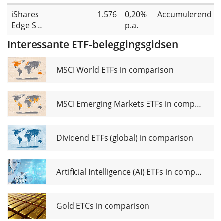
iShares
1.576
0,20%
Accumulerend
Edge S&P
p.a.
500
Interessante ETF-beleggingsgidsen
Minimum
Volatility
UCITS
MSCI World ETFs in comparison
ETF (Acc)
MSCI Emerging Markets ETFs in comparison
Dividend ETFs (global) in comparison
Artificial Intelligence (AI) ETFs in comparison
Gold ETCs in comparison