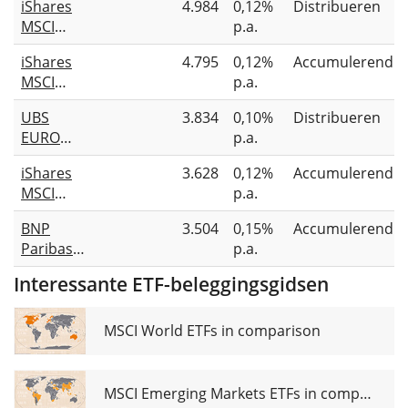
iShares
4.984
0,12%
Distribueren
MSCI
p.a.
Europe
iShares
4.795
0,12%
Accumulerend
CTB
MSCI
p.a.
Enhanced
Europe
ESG
UBS
3.834
0,10%
Distribueren
Screened
UCITS ETF
EURO
p.a.
UCITS ETF
EUR (Dist)
STOXX 50
EUR (Acc)
iShares
3.628
0,12%
Accumulerend
ESG
MSCI
p.a.
UCITS ETF
EMU CTB
EUR dis
BNP
3.504
0,15%
Accumulerend
Enhanced
Paribas
p.a.
ESG
Easy MSCI
UCITS ETF
Interessante ETF-beleggingsgidsen
Europe
EUR (Acc)
Min TE
UCITS ETF
MSCI World ETFs in comparison
MSCI Emerging Markets ETFs in comparison