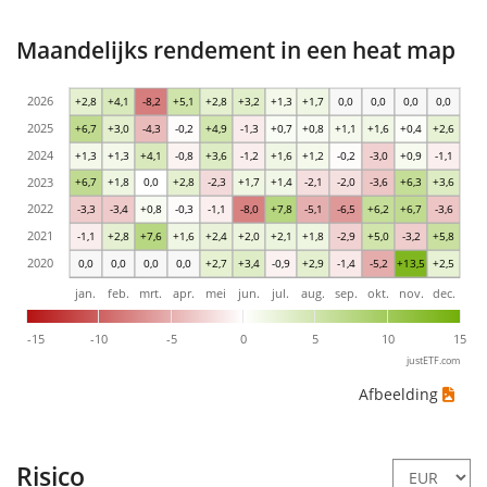
Maandelijks rendement in een heat map
2026
+2,8
+4,1
-8,2
+5,1
+2,8
+3,2
+1,3
+1,7
0,0
0,0
0,0
0,0
2025
+6,7
+3,0
-4,3
-0,2
+4,9
-1,3
+0,7
+0,8
+1,1
+1,6
+0,4
+2,6
2024
+1,3
+1,3
+4,1
-0,8
+3,6
-1,2
+1,6
+1,2
-0,2
-3,0
+0,9
-1,1
2023
+6,7
+1,8
0,0
+2,8
-2,3
+1,7
+1,4
-2,1
-2,0
-3,6
+6,3
+3,6
2022
-3,3
-3,4
+0,8
-0,3
-1,1
-8,0
+7,8
-5,1
-6,5
+6,2
+6,7
-3,6
2021
-1,1
+2,8
+7,6
+1,6
+2,4
+2,0
+2,1
+1,8
-2,9
+5,0
-3,2
+5,8
2020
0,0
0,0
0,0
0,0
+2,7
+3,4
-0,9
+2,9
-1,4
-5,2
+13,5
+2,5
jan.
feb.
mrt.
apr.
mei
jun.
jul.
aug.
sep.
okt.
nov.
dec.
-15
-10
-5
0
5
10
15
justETF.com
Afbeelding
Risico