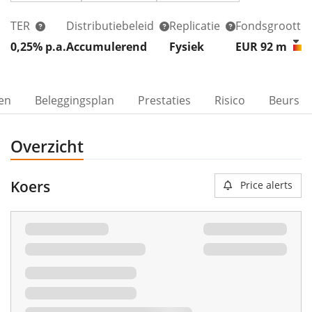
TER
Distributiebeleid
Replicatie
Fondsgrootte
0,25% p.a.
Accumulerend
Fysiek
EUR 92
m
ven
Beleggingsplan
Prestaties
Risico
Beurs
Overzicht
Koers
Price alerts