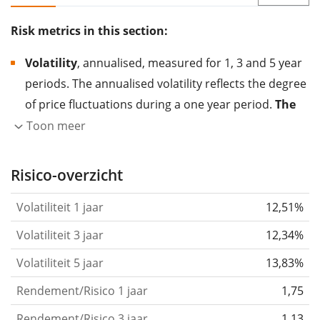
Risk metrics in this section:
Volatility
, annualised, measured for 1, 3 and 5 year
periods. The annualised volatility reflects the degree
of price fluctuations during a one year period.
The
higher the volatility, the more significantly the
Toon meer
price of the asset (stock, ETF, etc.) has changed in
the past.
Assets with higher volatility are generally
Risico-overzicht
considered more risky. We calculate the volatility
Volatiliteit 1 jaar
12,51%
based on the data for the past 1, 3 and 5 years so
that you can see if price fluctuations for the ETF
Volatiliteit 3 jaar
12,34%
became stronger or weaker over time.
Volatiliteit 5 jaar
13,83%
Return per risk
for 1, 3 and 5 year periods. This is
Rendement/Risico 1 jaar
1,75
the annualised (i.e. converted to a one year period)
past return divided by the past annualised volatility.
Rendement/Risico 3 jaar
1,13