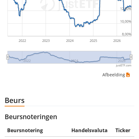
would be (5€ - 10€)/10€ = -50%.
12,00%
ETF-rendementen zijn inclusief dividenduitkeringen
10,00%
(indien van toepassing).
8,00%
2022
2023
2024
2025
2026
2022
2024
2026
justETF.com
Afbeelding
Beurs
Beursnoteringen
Beursnotering
Handelsvaluta
Ticker