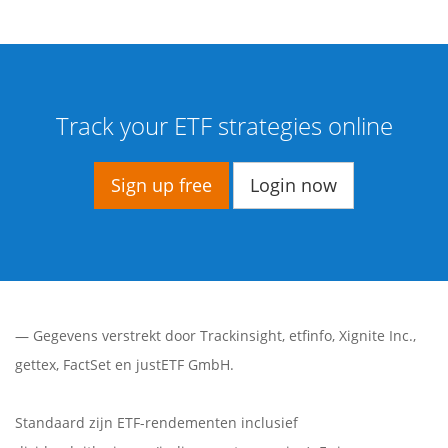
Track your ETF strategies online
Sign up free
Login now
— Gegevens verstrekt door
Trackinsight
,
etfinfo
,
Xignite Inc.
,
gettex
,
FactSet
en justETF GmbH.
Standaard zijn ETF-rendementen inclusief