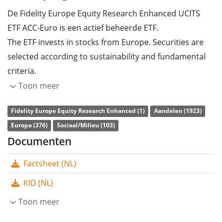
De Fidelity Europe Equity Research Enhanced UCITS
ETF ACC-Euro is een actief beheerde ETF.
The ETF invests in stocks from Europe. Securities are
selected according to sustainability and fundamental
criteria.
Toon meer
The ETF's
TER
(total expense ratio) amounts to
0,25%
p.a.
. The dividends in the ETF are
accumulated
and
Fidelity Europe Equity Research Enhanced (1)
Aandelen (1923)
reinvested in the ETF.
Europa (376)
Sociaal/Milieu (103)
Documenten
The Fidelity Europe Equity Research Enhanced UCITS
ETF ACC-Euro is a small ETF with
92m Euro assets
Factsheet (NL)
under management
. The ETF was
launched on 18
KID (NL)
mei 2020
and is
domiciled in Ierland
.
Toon meer