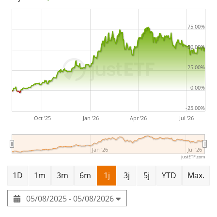
opgericht op 1 juni 1942 en het hoofdkantoor is
gevestigd in Rio de Janeiro, Brazilië.
75.00%
50.00%
25.00%
0.00%
-25.00%
Oct '25
Jan '26
Apr '26
Jul '26
Jan '26
Jul '26
justETF.com
1D
1m
3m
6m
1j
3j
5j
YTD
Max.
05/08/2025 - 05/08/2026