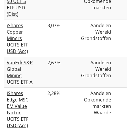
50 UCITS
Opkomende
ETF USD
markten
(Dist)
iShares
3,07%
Aandelen
Copper
Wereld
Miners
Grondstoffen
UCITS ETF
USD (Acc)
VanEck S&P
2,67%
Aandelen
Global
Wereld
Mining
Grondstoffen
UCITS ETF A
iShares
2,28%
Aandelen
Edge MSCI
Opkomende
EM Value
markten
Factor
Waarde
UCITS ETF
USD (Acc)