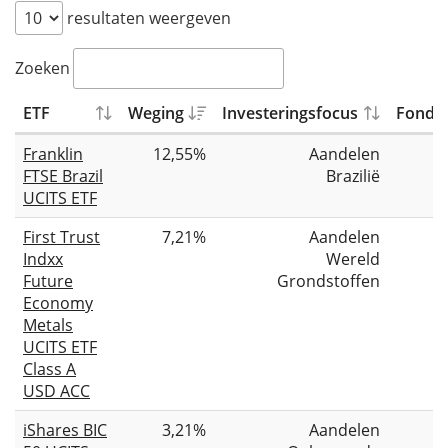
resultaten weergeven
Zoeken
ETF
Weging
Investeringsfocus
Fondsg
Franklin
12,55%
Aandelen
FTSE Brazil
Brazilië
UCITS ETF
First Trust
7,21%
Aandelen
Indxx
Wereld
Future
Grondstoffen
Economy
Metals
UCITS ETF
Class A
USD ACC
iShares BIC
3,21%
Aandelen