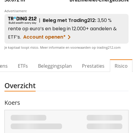
Advertisement
Je kapitaal loopt risico. Meer informatie en voorwaarden op trading212.com
vens
ETFs
Beleggingsplan
Prestaties
Risico
Overzicht
Koers