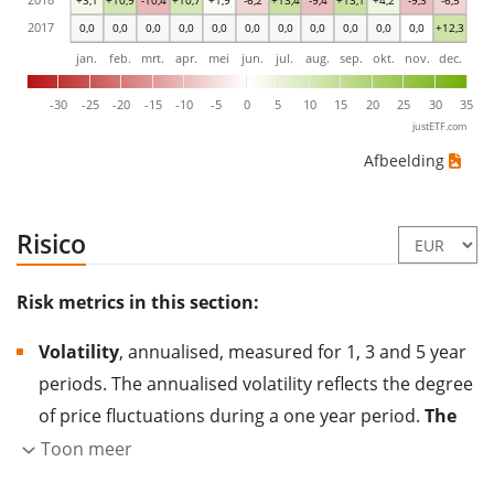
2017
0,0
0,0
0,0
0,0
0,0
0,0
0,0
0,0
0,0
0,0
0,0
+12,3
jan.
feb.
mrt.
apr.
mei
jun.
jul.
aug.
sep.
okt.
nov.
dec.
-30
-25
-20
-15
-10
-5
0
5
10
15
20
25
30
35
justETF.com
Afbeelding
Risico
Risk metrics in this section:
Volatility
, annualised, measured for 1, 3 and 5 year
periods. The annualised volatility reflects the degree
of price fluctuations during a one year period.
The
higher the volatility, the more significantly the
Toon meer
price of the asset (stock, ETF, etc.) has changed in