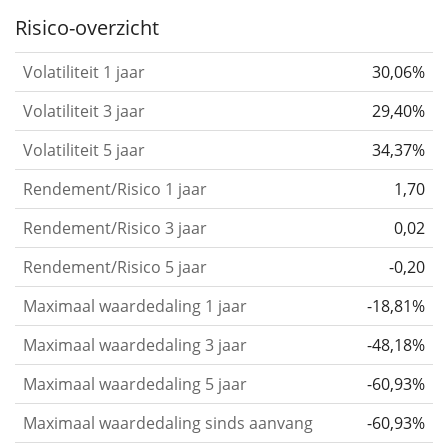
the past.
Assets with higher volatility are generally
Risico-overzicht
considered more risky. We calculate the volatility
Volatiliteit 1 jaar
30,06%
based on the data for the past 1, 3 and 5 years so
that you can see if price fluctuations for the ETF
Volatiliteit 3 jaar
29,40%
became stronger or weaker over time.
Volatiliteit 5 jaar
34,37%
Return per risk
for 1, 3 and 5 year periods. This is
Rendement/Risico 1 jaar
1,70
the annualised (i.e. converted to a one year period)
past return divided by the past annualised volatility.
Rendement/Risico 3 jaar
0,02
The metric puts the historical return of an asset
Rendement/Risico 5 jaar
-0,20
in relation to its historical risk
and gives you a
Maximaal waardedaling 1 jaar
-18,81%
retrospective indication of the degree of price
fluctuation you had to bear with in order to obtain
Maximaal waardedaling 3 jaar
-48,18%
the return. We calculate this parameter for 1, 3 and
Maximaal waardedaling 5 jaar
-60,93%
5 year periods to display its evolution over time.
Maximaal waardedaling sinds aanvang
-60,93%
Maximum drawdown
for a period.
This shows the