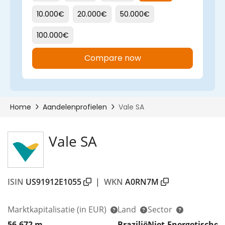
Vale SA
ISIN
US91912E1055
|
WKN
A0RN7M
Marktkapitalisatie
(in EUR)
Land
Sector
56.672 m
Brazilië
Niet-Energetische 