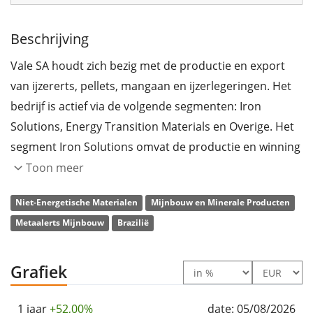
Beschrijving
Vale SA houdt zich bezig met de productie en export
van ijzererts, pellets, mangaan en ijzerlegeringen. Het
bedrijf is actief via de volgende segmenten: Iron
Solutions, Energy Transition Materials en Overige. Het
segment Iron Solutions omvat de productie en winning
van ijzererts, ijzerertspellets, mangaan, andere
Toon meer
ijzerhoudende producten en logistieke diensten. Het
Niet-Energetische Materialen
Mijnbouw en Minerale Producten
segment Energy Transition Materials omvat de
Metaalerts Mijnbouw
Brazilië
productie en extractie van nikkel en zijn bijproducten.
Overige omvat de opbrengsten en kosten van andere
producten, diensten, onderzoek en ontwikkeling,
Grafiek
investeringen in joint ventures en geassocieerde
deelnemingen van overige activiteiten. Het bedrijf werd
1 jaar
+52,00%
date: 05/08/2026