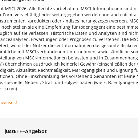
ht MSCI 2026. Alle Rechte vorbehalten. MSCI-Informationen sind n
er Form vervielfältigt oder weitergegeben werden und auch nicht a
nstrumenten, -produkten oder -indizes herangezogen werden. MSC
 noch stellen sie eine Empfehlung für (oder gegen) eine bestimmt
üglich auf sie verlassen. Historische Daten und Analysen sind nicht
anceanalysen, Erwartungen oder Prognosen zu verstehen. Die MS
liefert, womit der Nutzer dieser Informationen das gesamte Risiko
ämtliche mit MSCI verbundenen Unternehmen sowie sämtliche son
stellung von MSCI-Informationen befassten und in Zusammenhan
n“) übernehmen ausdrücklich keinerlei Gewähr (einschließlich der Ge
ndigkeit, Aktualität, Rechtmäßigkeit, Marktgängigkeit und Eignung 
tionen. Ohne Einschränkung des vorstehend Genannten ist keine MSC
te, spezielle, Neben-, Straf- und Folgeschäden (wie z. B. entgange
sci.com
).
hweise