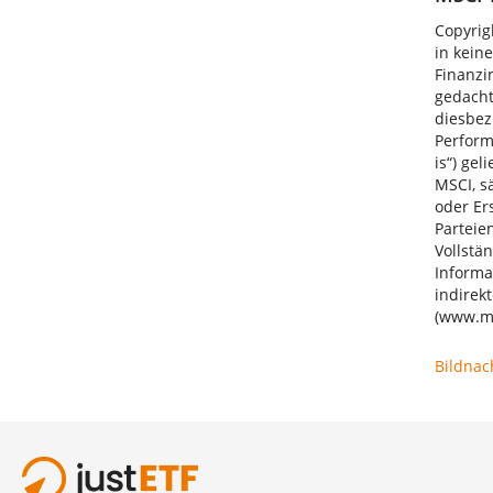
Copyrig
in kein
Finanzi
gedacht
diesbez
Perform
is“) ge
MSCI, s
oder Er
Parteie
Vollstä
Informa
indirek
(
www.m
Bildnac