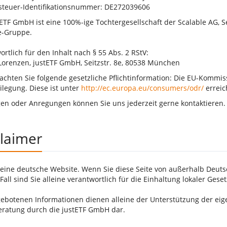
teuer-Identifikationsnummer: DE272039606
tETF GmbH ist eine 100%-ige Tochtergesellschaft der Scalable AG, S
e-Gruppe.
rtlich für den Inhalt nach § 55 Abs. 2 RStV:
Lorenzen, justETF GmbH, Seitzstr. 8e, 80538 München
eachten Sie folgende gesetzliche Pflichtinformation: Die EU-Kommiss
ilegung. Diese ist unter
http://ec.europa.eu/consumers/odr/
erreic
gen oder Anregungen können Sie uns jederzeit gerne kontaktieren
claimer
t eine deutsche Website. Wenn Sie diese Seite von außerhalb Deutsc
all sind Sie alleine verantwortlich für die Einhaltung lokaler Geset
gebotenen Informationen dienen alleine der Unterstützung der ei
eratung durch die justETF GmbH dar.