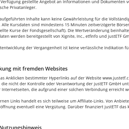
 Verfügung gestellte Angebot an Informationen und Dokumenten vo
sche Privatanleger.
 aufgeführten Inhalte kann keine Gewährleistung für die Vollständ
 Alle Kursdaten sind mindestens 15 Minuten zeitverzögerte Börsen
tellte Kurse der Fondsgesellschaft). Die Wertveränderung beinhal
ten werden bereitgestellt von Xignite, Inc., etfinfo und justETF G
tentwicklung der Vergangenheit ist keine verlässliche Indikation f
nkung mit fremden Websites
as Anklicken bestimmter Hyperlinks auf der Website www.justetf.co
 die nicht der Kontrolle oder Verantwortung der justETF GmbH unte
 Internetseiten, die aufgrund einer solchen Verbindung erreicht we
rnen Links handelt es sich teilweise um Affiliate-Links. Von Anbiete
öffnung eventuell eine Vergütung. Darüber finanziert justETF das 
Nutzungshinweis