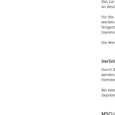
Das zur
an deut
Für die
werden.
festges
Stammda
Die Wer
Verli
Durch d
werden,
fremder
Bei exte
Depoter
MSCI-